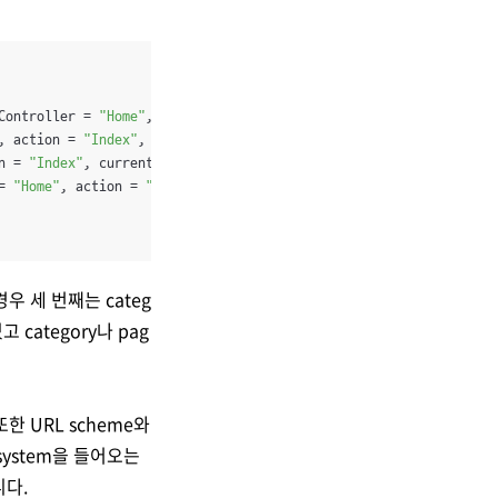
Controller = 
"Home"
, action = 
"Index"
 });

, action = 
"Index"
, currentPage = 
1
 });

n = 
"Index"
, currentPage = 
1
 });

= 
"Home"
, action = 
"Index"
, currentPage = 
1
 });

경우 세 번째는 categ
 category나 pag
한 URL scheme와
system을 들어오는
니다.