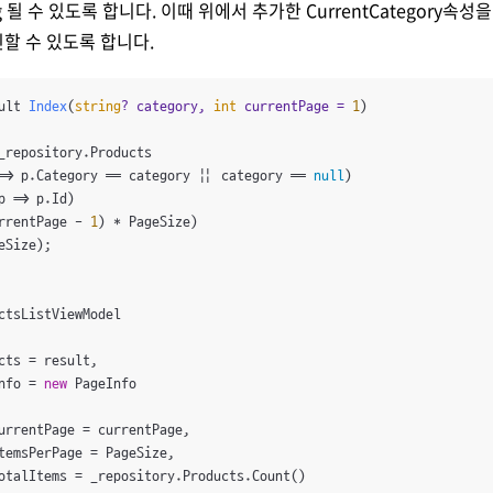
ring 될 수 있도록 합니다. 이때 위에서 추가한 CurrentCategory속
확인할 수 있도록 합니다.
ult 
Index
(
string
? category, 
int
 currentPage = 
1
)
_repository.Products

=> p.Category == category || category == 
null
)

p => p.Id)

rrentPage - 
1
) * PageSize)

Size);

ctsListViewModel

cts = result,

nfo = 
new
 PageInfo

urrentPage = currentPage,

temsPerPage = PageSize,

otalItems = _repository.Products.Count()
