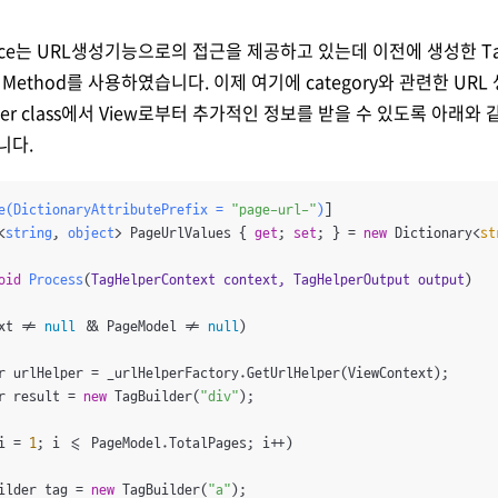
terface는 URL생성기능으로의 접근을 제공하고 있는데 이전에 생성한 Ta
tion Method를 사용하였습니다. 이제 여기에 category와 관련한 U
lper class에서 View로부터 추가적인 정보를 받을 수 있도록 아래와
니다.
e(DictionaryAttributePrefix = 
"page-url-"
)
<
string
, 
object
> PageUrlValues
 { 
get
; 
set
; } = 
new
 Dictionary<
st
oid
Process
(
TagHelperContext context, TagHelperOutput output
)
xt != 
null
 && PageModel != 
null
)

r urlHelper = _urlHelperFactory.GetUrlHelper(ViewContext);

r result = 
new
 TagBuilder(
"div"
);

i = 
1
; i <= PageModel.TotalPages; i++)

ilder tag = 
new
 TagBuilder(
"a"
);
