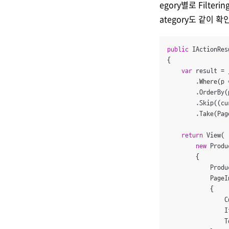
egory별로 Filte
ategory도 같이 
public
 IActionRes
{

var
 result = 
        .Where(p 
        .OrderBy(
        .Skip((cu
        .Take(Page
return
 View(

new
 Produ
        {

            Produ
            PageI
            {

                C
                I
                T