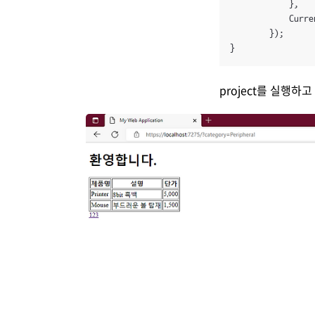
            },

            Curre
        });

}
project를 실행하고