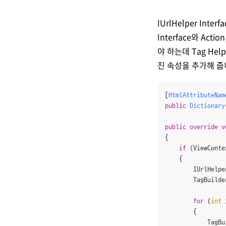
IUrlHelper In
Interface와 Ac
야 하는데 Tag He
진 속성을 추가해 줍
[
HtmlAttributeNam
public
Dictionary
public
override
v
{

if
 (ViewConte
    {

        IUrlHelpe
        TagBuilde
for
 (
int
 
        {

            TagBu