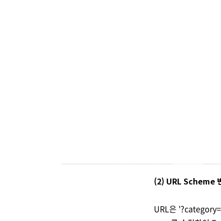
(2) URL Scheme
URL은 '?catego