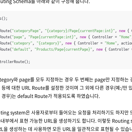
outing Schema를 아래와 같이 구성해 줍니다.
();

Route(
"categoryPage"
, 
"{category}/Page{currentPage:int}"
, 
new
 { 
Route(
"page"
, 
"Page{currentPage:int}"
, 
new
 { Controller = 
"Home"
Route(
"category"
, 
"{category}"
, 
new
 { Controller = 
"Home"
, actio
Route(
"default"
, 
"Products/Page{currentPage}"
, 
new
 { Controller 
trollerRoute();
ategory와 page를 모두 지정하는 경우 두 번째는 page만 지정하는 
등에 대한 URL Route를 설정한 것이며 그 외에 다른 경우(예:/만 있고
경우)는 default Route가 적용되도록 하였습니다.
Routing system은 사용자로부터 들어오는 요청을 처리하기도 하지만 또
e내부에서 표현 가능한 URL을 생성하기도 합니다. 이렇듯 Routing 
RL을 생성하는 데 사용하면 모든 URL을 일관적으로 표현될 수 있습