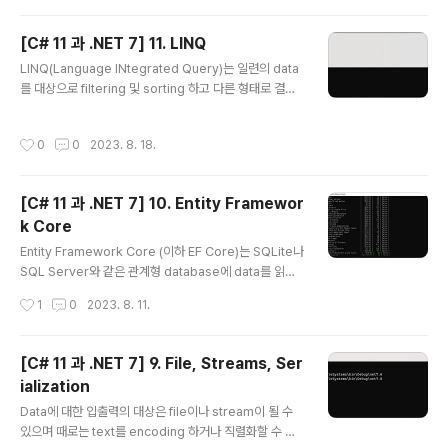
행스럽게도 programming 언어자체는 사람이 사용하는
언어(대게는 영어)와 비슷한 면을 가지고 있습니다. 다만 p
[C# 11 과 .NET 7] 11. LINQ
rogramming에서는 자신만의 단어를 만들어낸다는 차이
글 내용
만 있을 뿐입니다. (1) 언어 version과 기능 ● C# 1 200
LINQ(Language INtegrated Query)는 일련의 data
2년 02월에 발표되었으며 객체지향언어에 대한 모든 중요
를 대상으로 filtering 및 sorting 하고 다른 형태로 결과
한 요소를 포함하였습니다. ● C# 1.2 foreach 구문의 끝
를 투영할 수 있는 언어확장 도구입니다. 1. 왜 LINQ인가?
에서 자동적인 disposal과 같..
(1) 명령형및 선언형 언어의 기능 비교 LINQ는 2008년 .
작성시간
0
0
2023. 8. 18.
NET 3.0과 .NET Framework 3.0과 함께 도입되었습
니다. 그전에 C#및 .NET개발자는 명령형이라고 하는 절
차적 code문을 사용해 예를 들어 loop처럼 일련의 item
[C# 11 과 .NET 7] 10. Entity Framewor
들을 처리하곤 했습니다. 첫 번째 item에 대한 현재 위치를
k Core
설정합니다. 지정한 값과 하나 또는 그 이상의 속성을 비교
글 내용
비교하여 예를 들어 가격이 50 이상이어야 한다거나 수량
Entity Framework Core (이하 EF Core)는 SQLite나
이 동일한지등과 같은 경우처럼 처리해야 하는 item인지
SQL Server와 같은 관계형 database에 data를 읽고
를 확인합니다. 2번에..
쓰기 위한 객체-데이터 저장 mapping 기술입니다. 1. Da
작성시간
1
0
2023. 8. 11.
tabase Database에는 크게 2가지 종류가 있는데 하나
는 RDBMS(Relational Database Management Sy
stem)으로 SQL Server, PostgreSQL, MySQL, SQ
[C# 11 과 .NET 7] 9. File, Streams, Ser
Lite 등이 있고 다른 하나는 NoSQL로서 Azure Cosm
ialization
os DB, Redis, MongoDB, Apache Cassandra 등이
글 내용
있습니다. 관계형 database는 1970년대 개발된 것으로
Data에 대한 입출력의 대상은 file이나 stream이 될 수
SQL(Structured Query Language)을 통해 data를
있으며 때로는 text를 encoding 하거나 직렬화할 수 있