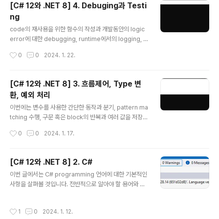
[C# 12와 .NET 8] 4. Debuging과 Testi
과 같은 언어기능과 간단한 동작을 수행하기 위한 연산자
ng
와 지역함수를 정의하는 방법도 함께 살펴보고자 합니다.
글 내용
1. OOP (Object-Oriented Programming) 현실 세계
code의 재사용을 위한 함수의 작성과 개발동안의 logic
의 개체는 자동차나 사람과 같은 것이지만 programmin
error에 대한 debugging, runtime에서의 logging, c
g에서의 개체는 제품이나 은행 계좌와 같이 현실 세계의
ode의 bug제거와 신뢰성 및 안정성을 높이기 위한 unit t
작성시간
0
0
2024. 1. 22.
무언가..
est 등은 개발과정에서 매우 중요한 요소로 취급되고 있습
니다. 1. 함수 작성 programming에서의 기본적인 원칙
은 흔히 DRY불리는 '반복하지 마라'입니다. programmi
[C# 12와 .NET 8] 3. 흐름제어, Type 변
ng동안에 같은 구문을 작성하고 또 그것을 반복하고 있다
환, 예외 처리
면 이들 구문을 함수로 전환할 필요가 있습니다. 함수는 ap
글 내용
plication전체에서 하나의 작은 작업의 단위를 처리하는
이번에는 변수를 사용한 간단한 동작과 분기, pattern ma
부분으로서 예로 부가세 계산 logic과 같은 것들을 들 수
tching 수행, 구문 혹은 block의 반복과 여러 값을 저장하
있으며 이러한 함수는 회계 application의 여러 곳에서 재
기 위한 array, 특정 type에서 다른 type으로의 변수나
작성시간
0
0
2024. 1. 17.
사용될 수 있습니다. prog..
표현식에 대한 변환, 예외 처리 그리고 숫자형 변수에 대한
overflow를 확인하기 위한 방법 등에 관해서 알아볼 것입
니다. 1. 변수 연산 연산자는 변수나 literal값과 같은 피연
[C# 12와 .NET 8] 2. C#
산자에서 덧셈이나 곱셈과 같은 계산을 수행하는 것을 말
글 내용
이번 글에서는 C# programming 언어에 대한 기본적인
합니다. 보통은 연산결과에 대한 새로운 값을 반환하며 이
사항을 살펴볼 것입니다. 전반적으로 알아야 할 용어와 C#
를 다른 변수에 할당하는 과정이 있을 수 있습니다. 대부분
에 대한 기본적인 문법에 대한 것들입니다. 1. C# 언어 C#
의 연산자는 2진연산자로서 아래 예제와 같이 2개의 피연
을 통해 application에 대한 source code를 작성하려
산자를 필요로 합니다. var result = firstOperand ope
작성시간
1
0
2024. 1. 12.
면 그에 필요한 문법과 용어를 알고 있어야 할 것입니다. 다
rator secondOperand..