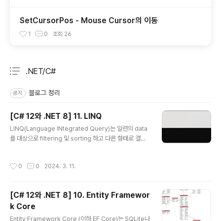
SetCursorPos - Mouse Cursor의 이동
1
0
조회
26
.NET/C#
분류 전체보기
주요 글 목록
블로그 정리
공지
[C# 12와 .NET 8] 11. LINQ
글 내용
LINQ(Language INtegrated Query)는 일련의 data
를 대상으로 filtering 및 sorting 하고 다른 형태로 결과
를 투영할 수 있는 언어확장 도구입니다. 1. 왜 LINQ인가?
(1) 명령형및 선언형 언어의 비교 LINQ는 2008년 .NET
작성시간
0
0
2024. 3. 11.
3.0과 .NET Framework 3.0과 함께 도입되었습니다.
그전에 C#및 .NET개발자는 명령형이라고 하는 절차적 c
ode문을 사용해 예를 들어 loop처럼 일련의 item들을
[C# 12와 .NET 8] 10. Entity Framewor
처리하곤 했습니다. 첫 번째 item에 대한 현재 위치를 설정
k Core
합니다. 지정한 값과 하나 또는 그 이상의 속성을 비교 비교
글 내용
하여 예를 들어 가격이 50 이상이어야 한다거나 수량이 동
Entity Framework Core (이하 EF Core)는 SQLite나