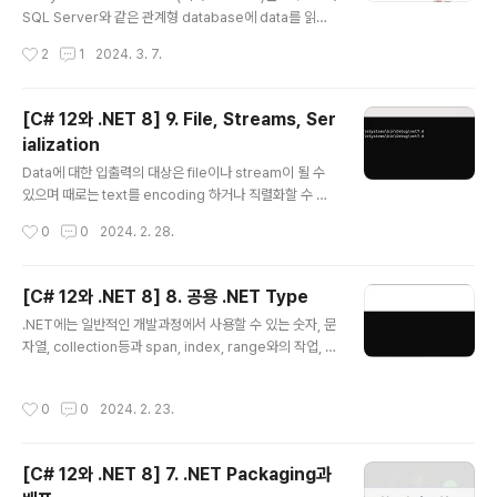
일한지등과 같은 경우처럼 처리해야 하는 item인지를 확
SQL Server와 같은 관계형 database에 data를 읽고
인합니다. 2번에서 조..
쓰기 위한 객체-데이터 저장 mapping 기술입니다. 1. Da
작성시간
2
1
2024. 3. 7.
tabase Database에는 크게 2가지 종류가 있는데 하나
는 RDBMS(Relational Database Management Sy
stem)으로 SQL Server, PostgreSQL, MySQL, SQ
[C# 12와 .NET 8] 9. File, Streams, Ser
Lite 등이 있고 다른 하나는 NoSQL로서 Azure Cosm
ialization
os DB, Redis, MongoDB, Apache Cassandra 등이
글 내용
있습니다. 관계형 database는 1970년대 개발된 것으로
Data에 대한 입출력의 대상은 file이나 stream이 될 수
SQL(Structured Query Language)을 통해 data를
있으며 때로는 text를 encoding 하거나 직렬화할 수 있
질의합니다. 그..
습니다. 1. File System 관리 Application에서는 종종
작성시간
0
0
2024. 2. 28.
다른 환경에서 file이나 directory등으로 입출력 동작을
수행해야 할 경우가 있으며 System 및 System.IO nam
espace에서는 이러한 목적의 class들을 포함하고 있습
[C# 12와 .NET 8] 8. 공용 .NET Type
니다. (1) cross-platform 환경및 filesystem 우선 cro
글 내용
.NET에는 일반적인 개발과정에서 사용할 수 있는 숫자, 문
ss-platform환경을 처리하는 방법과 Windows와 Linu
자열, collection등과 span, index, range와의 작업, n
x 또는 macOS사이의 차이점에 대해 알아보고자 합니다.
etwork access 등 몇 가지 공용 type들을 포함하고 있
Windows와 macOS 그리고 Linux에서 경로는 다르게
습니다. 1. 숫자 다루기 Data에 관한 가장 일반적인 작업중
취급되고 있으므로 .NET이 이를 어떻게 처리하는지를 ..
작성시간
0
0
2024. 2. 23.
하나가 바로 숫자입니다. 아래표는 .NET에서 숫자에 관한
가장 일반적인 type을 나타내고 있습니다. Namespace
Example Type Description System SByte, Int16,
[C# 12와 .NET 8] 7. .NET Packaging과
Int32, Int64 정수로서 음수, 양수, 0 System Byte, UIn