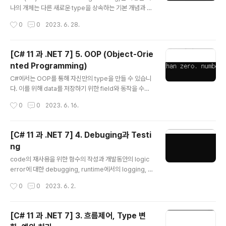
있도록 하고 있는데 때문에 지금의 .NET과 이전의 것을 적
나의 개체는 다른 새로운 type을 상속하는 기본 개념과 g
절히 이해해둘 필요가 있습니다. .NET Standard 2.0의
eneric을 사용하여 어떻게 code를 안전하게 만들고 성
작성시간
0
0
2023. 6. 28.
최소규격을 지..
능을 높일 수 있는지, delegate와 event를 통해 type
간 message를 어떻게 교환할 수 있는지를 알아보고 참
조와 값 type에 대한 차이점도 확인해 볼 것입니다. 공통
[C# 11 과 .NET 7] 5. OOP (Object-Orie
기능에 대한 interface를 구현하고 기능을 재사용하기 위
nted Programming)
해 기반 class로부터 상속받는 파생 class를 만들 것이며
글 내용
상속된 type member를 재정의하고 다형성(polymorp
C#에서는 OOP를 통해 자신만의 type을 만들 수 있습니
hism)을 사용해 볼 것입니다. 또한 확장 method의 생성
다. 이를 위해 data를 저장하기 위한 field와 동작을 수행
과 계층적으로 상속된 class 간 변환에 대한 것들, 그리고
하는 method를 포함해 type이 가질 수 있는 member
작성시간
0
0
2023. 6. 16.
static code ana..
들에 대해 encapsul화와 같은 OOP개념을 사용해 볼 것
입니다. 여기에 더해 tuple syntax support, out varia
bles, inferred tuple names 그리고 default literals
[C# 11 과 .NET 7] 4. Debuging과 Testi
과 같은 언어기능과 간단한 동작을 수행하기 위한 연산자
ng
와 지역함수를 정의하는 방법도 함께 살펴보고자 합니다.
글 내용
1. OOP (Object-Oriented Programming) 현실 세계
code의 재사용을 위한 함수의 작성과 개발동안의 logic
의 개체는 자동차나 사람과 같은 것이지만 programmin
error에 대한 debugging, runtime에서의 logging, c
g에서의 개체는 제품이나 은행 계좌와 같이 현실 세계의
ode의 bug제거와 신뢰성 및 안정성을 높이기 위한 unit t
작성시간
0
0
2023. 6. 2.
무언가..
est 등은 개발과정에서 매우 중요한 요소로 취급되고 있습
니다. 1. 함수 작성 programming에서의 기본적인 원칙
은 흔히 DRY불리는 '반복하지 마라'입니다. programmi
[C# 11 과 .NET 7] 3. 흐름제어, Type 변
ng동안에 같은 구문을 작성하고 또 그것을 반복하고 있다