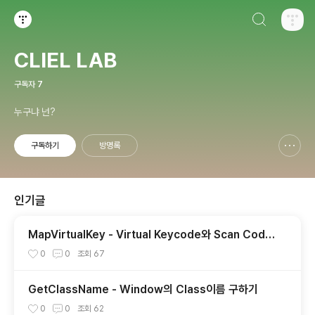
검색하기
티스토리
CLIEL LAB
구독자
7
누구냐 넌?
구독하기
방명록
신고하기 레이어
열기
인기글
MapVirtualKey - Virtual Keycode와 Scan Code
의 상호 변환
0
0
조회
67
GetClassName - Window의 Class이름 구하기
0
0
조회
62