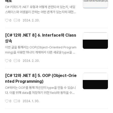
배포
t16, UInt32, UInt64 기수로서 0, 양수 / 부호가 없으므로
글 내용
U로 표현 System Half, Single, Double 실수로서, 부
C# 키워드가 .NET 유형과 어떻게 관련되어 있는지, 네임
동소수점 수 S..
스페이스와 어셈블리 간에는 어떤 관계가 있는지에 대한
것을 알면 C#언어를 이해하는데 도움이 될 수 있습니다.
작성시간
0
0
2024. 2. 20.
또한 .NET library에서 이전 .NET framework library
를 어떻게 사용하고 이식할 수 있는지의 여부도 함께 알아
볼 것이며 이를 통해 .NET을 좀더 폭넓게 활용할 수 있을
[C# 12와 .NET 8] 6. Interface와 Class
것입니다. 1. .NET 8 .NET에서는 Base Class Library
상속
(BCL) API를 통해 수 많은 기능들을 제공하고 있습니다. .
글 내용
NET Standard를 통해서는 다른 전체 .NET platform
이번 글을 통해서는 OOP(Object-Oriented Program
간 이런 기능들을 재사용할 수 있도록 하고 있는데 때문에
ming)을 사용한 하나의 개체에서 다른 새로운 type을 상
지금의 .NET과 이전의 것을 적절히 이해해둘 필요가 있습
속하는 기본 개념에 대해 알아볼 것입니다. 또한 generic
작성시간
0
0
2024. 2. 20.
니다. .NET Stand..
을 사용하여 어떻게 code를 안전하게 만들고 성능을 높일
수 있는지, delegate와 event를 통해 type 간 messa
ge를 어떻게 교환할 수 있는지를 알아보고 참조와 값 typ
[C# 12와 .NET 8] 5. OOP (Object-Orie
e에 대한 차이점도 확인해 볼 것입니다. 공통기능에 대한 i
nted Programming)
nterface를 구현하고 기능을 재사용하기 위해 기반 clas
글 내용
s로부터 상속받는 파생 class를 만들 것이며 상속된 type
C#에서는 OOP를 통해 자신만의 type을 만들 수 있습니
member를 재정의하고 다형성(polymorphism)도 사
다. 이를 위해 data를 저장하기 위한 field와 동작을 수행
용해 볼 것입니다. 또한 확장 method의 생성과 계층적으
하는 method를 포함해 type이 가질 수 있는 member
작성시간
0
0
2024. 1. 30.
로 상속된 class간 변환에..
들에 대해 encapsul화와 같은 OOP개념을 사용해 볼 것
입니다. 여기에 더해 tuple syntax support, out varia
bles, inferred tuple names 그리고 default literals