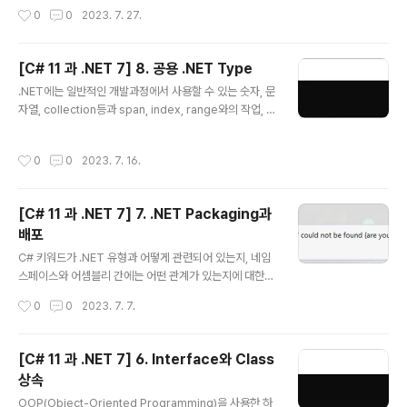
질의합니다. 그..
습니다. 1. File System 관리 Application에서는 종종
작성시간
0
0
2023. 7. 27.
다른 환경에서 file이나 directory등으로 입출력 동작을
수행해야 할 경우가 있으며 System 및 System.IO nam
espace에서는 이러한 목적의 class들을 포함하고 있습
[C# 11 과 .NET 7] 8. 공용 .NET Type
니다. (1) cross-platform 환경및 filesystem 우선 cro
글 내용
.NET에는 일반적인 개발과정에서 사용할 수 있는 숫자, 문
ss-platform환경을 처리하는 방법과 Windows와 Linu
자열, collection등과 span, index, range와의 작업, n
x 또는 macOS사이의 차이점에 대해 알아보고자 합니다.
etwork access 등 몇 가지 공용 type들을 포함하고 있
Windows와 macOS 그리고 Linux에서 경로는 다르게
습니다. 1. 숫자 다루기 Data에 관한 가장 일반적인 작업중
취급되고 있으므로 .NET이 이를 어떻게 처리하는지를 ..
작성시간
0
0
2023. 7. 16.
하나가 바로 숫자입니다. 아래표는 .NET에서 숫자에 관한
가장 일반적인 type을 나타내고 있습니다. Namespace
Example Type Description System SByte, Int16,
[C# 11 과 .NET 7] 7. .NET Packaging과
Int32, Int64 정수로서 음수, 양수, 0 System Byte, UIn
배포
t16, UInt32, UInt64 기수로서 0, 양수 / 부호가 없으므로
글 내용
U로 표현 System Half, Single, Double 실수로서, 부
C# 키워드가 .NET 유형과 어떻게 관련되어 있는지, 네임
동소수점 수 S..
스페이스와 어셈블리 간에는 어떤 관계가 있는지에 대한
것을 알면 C#언어를 이해하는데 도움이 될 수 있습니다.
작성시간
0
0
2023. 7. 7.
또한 .NET library에서 이전 .NET framework library
를 어떻게 사용하고 이식할 수 있는지를 알게되면 .NET을
좀더 폭넓게 활용할 수 있을 것입니다. 1. .NET 7 .NET에
[C# 11 과 .NET 7] 6. Interface와 Class
서는 Base Class Library (BCL) API를 통해 수 많은 기
상속
능들을 제공하고 있습니다. .NET Standard를 통해서는
글 내용
다른 전체 .NET platform간 이런 기능들을 재사용할 수
OOP(Object-Oriented Programming)을 사용한 하