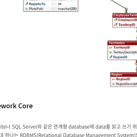
mework Core
는 SQLite나 SQL Server와 같은 관계형 database에 data를 읽고 
는 RDBMS(Relational Database Management System)으로 