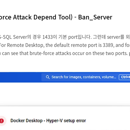
e Attack Depend Tool) - Ban_Server
 MS-SQL Server의 경우 1433이 기본 port입니다. 그런데 serv
Desktop, the default remote port is 3389, and for MS-S
, you can see that brute-force attacks occur on these