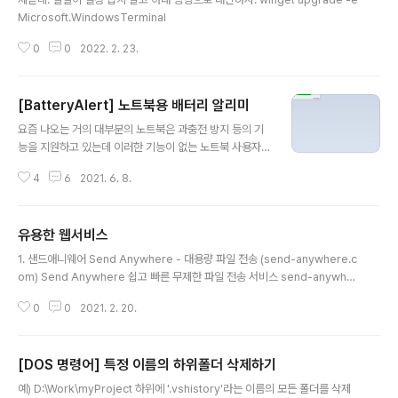
Microsoft.WindowsTerminal
0
0
2022. 2. 23.
[BatteryAlert] 노트북용 배터리 알리미
글 내용
요즘 나오는 거의 대부분의 노트북은 과충전 방지 등의 기
능을 지원하고 있는데 이러한 기능이 없는 노트북 사용자
를 위해. 노트북의 충전/소모 여부를 알려주는 프로그램을
4
6
2021. 6. 8.
소개합니다. 참고로 배터리 수명을 잘 관리하기 위한 방법
을 안내하는 동영상이 있는데 이것도 같이 참고하시면 좋
을것 같습니다. 아무도 알려주지 않는 배터리 오래 사용하
유용한 웹서비스
는 방법 - YouTube 프로그램을 실행하면 작업표시줄의
글 내용
단축아이콘영역에 아이콘이 표시됨을 볼 수 있고 해당 아
1. 샌드애니웨어 Send Anywhere - 대용량 파일 전송 (send-anywhere.c
이콘을 더블클릭하거나 마우스 오른쪽 버튼을 눌러 '배터
om) Send Anywhere 쉽고 빠른 무제한 파일 전송 서비스 send-anywher
리 알림 열기'메뉴를 선택하면 다음과 같은 화면을 볼 수 있
e.com 대용량 파일을 휴대폰, PC등 어디든지 전송할 수 있고, 내려받기 전용
습니다. 프로그램 화면에서는 현재 충전량과 충전상태 등
0
0
2021. 2. 20.
링크를 생성할 수 있으며, 속도가 빠름. 단, 무료로 지원되는 용량이 정해져 있고
을 간단히 표시하고 있는데 오른쪽 설정 부분에서 충전 알
늘리려면 유료임. 2. 클로바 더빙 클로바더빙 (naver.com) 클로바더빙 clova
림과 소모 알림을 설정합니다. 각각의 설정은 배..
dubbing.naver.com 텍스트를 음성으로 변환하고 MP로 내려 받을 수 있음
[DOS 명령어] 특정 이름의 하위폴더 삭제하기
유료 서비스임 3. 리무브 이미지에서 배경 제거 – remove.bg 이미지에서 배
글 내용
경 제거 – remove.bg 이미지 배경 제거: 클릭 한 번 없이, 5초만에, 100% 자
예) D:\Work\myProject 하위에 '.vshistory'라는 이름의 모든 폴더를 삭제