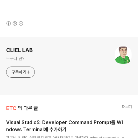
(새창열림)
로그 정보
CLIEL LAB
누구냐 넌?
구독하기
더보기
ETC
의 다른 글
Visual Studio의 Developer Command Prompt를 Wi
ndows Terminal에 추가하기
글 내용
제곧네. 일일이 설정 잡지 말고 아래 명령으로 대신하자. winget upgrade -e