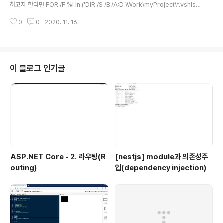
동, 무료. www...
하고자 한다면 FOR /F %I in ('DIR /S /B /A:D \Work\myProject\*.vshist
ory') DO RD /S /Q %I
0
0
2020. 11. 16.
이 블로그 인기글
ASP.NET Core - 2. 라우팅(R
[nestjs] module과 의존성주
outing)
입(dependency injection)