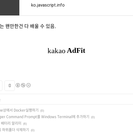
ko.javascript.info
해서는 왠만한건 다 배울 수 있음.
글
chine상에서 Docker실행하기
(0)
eloper Command Prompt를 Windows Terminal에 추가하기
(0)
북용 배터리 알리미
(6)
름의 하위폴더 삭제하기
(0)