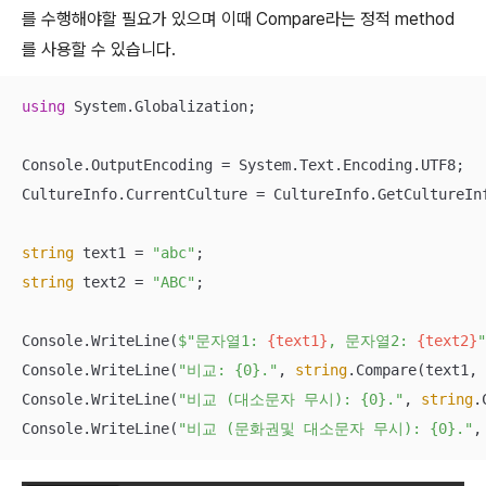
를 수행해야할 필요가 있으며 이때 Compare라는 정적 method
를 사용할 수 있습니다.
using
 System.Globalization;

Console.OutputEncoding = System.Text.Encoding.UTF8;

CultureInfo.CurrentCulture = CultureInfo.GetCultureIn
string
 text1 = 
"abc"
string
 text2 = 
"ABC"
;

Console.WriteLine(
$"문자열1: 
{text1}
, 문자열2: 
{text2}
"
Console.WriteLine(
"비교: {0}."
, 
string
.Compare(text1, 
Console.WriteLine(
"비교 (대소문자 무시): {0}."
, 
string
.
Console.WriteLine(
"비교 (문화권및 대소문자 무시): {0}."
,