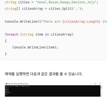
string
 cities = 
"Seoul,Busan,Daegu,Daejeon,Jeju"
string
[] citiesArray = cities.Split(
','
);

Console.WriteLine(
$"There are 
{citiesArray.Length}
 it
foreach
 (
string
 item 
in
 citiesArray)

{

    Console.WriteLine(item);

}
예제를 실행하면 다음과 같은 결과를 볼 수 있습니다.