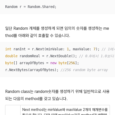
Random r = Random.Shared;
일단 Random 개체를 생성하게 되면 임의의 숫자를 생성하는 me
thod를 아래와 같이 호출할 수 있습니다.
int
 ranInt = r.Next(minValue: 
1
, maxValue: 
7
); 
// 1
double
 randomReal = r.NextDouble(); 
// 0.0에서 1.0보
byte
[] arrayOfBytes = 
new
byte
[
256
];

r.NextBytes(arrayOfBytes); 
//256 random byte array
Random class는 random숫자를 생성하기 위해 일반적으로 사용
되는 다음의 method를 갖고 있습니다.
Next method는 minValue와 maxValue 2개의 매개변수를