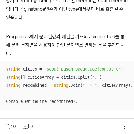
상기 method 중 'string.'으로 표시된 method는 static method
입니다. 즉, instance변수가 아닌 type에서부터 바로 호출될 수
있습니다.
Program.cs에서 문자열값의 배열을 가져와 Join method를 통
해 분리 문자열을 사용하여 단일 문자열로 결하는 문을 추가합니
다.
string
 cities = 
"Seoul,Busan,Daegu,Daejeon,Jeju"
string
[] citiesArray = cities.Split(
','
string
 recombined = 
string
.Join(
" => "
, citiesArray);

Console.WriteLine(recombined);
예제를 실행하면 다음과 같은 결과를 확인할 수 있습니다.
0
0