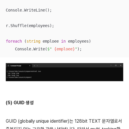
Console.WriteLine();

r.Shuffle(employees);

foreach
 (
string
 emploee 
in
 employees)

    Console.Write(
$" 
{emploee}
"
);
(5) GUID 생성
GUID (globally unique identifier)는 128bit TEXT 문자열로서