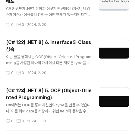
배포
t16, UInt32, UInt64 기수로서 0, 양수 / 부호가 없으므로
글 내용
U로 표현 System Half, Single, Double 실수로서, 부
C# 키워드가 .NET 유형과 어떻게 관련되어 있는지, 네임
동소수점 수 S..
스페이스와 어셈블리 간에는 어떤 관계가 있는지에 대한
것을 알면 C#언어를 이해하는데 도움이 될 수 있습니다.
작성시간
0
0
2024. 2. 20.
또한 .NET library에서 이전 .NET framework library
를 어떻게 사용하고 이식할 수 있는지의 여부도 함께 알아
볼 것이며 이를 통해 .NET을 좀더 폭넓게 활용할 수 있을
[C# 12와 .NET 8] 6. Interface와 Class
것입니다. 1. .NET 8 .NET에서는 Base Class Library
상속
(BCL) API를 통해 수 많은 기능들을 제공하고 있습니다. .
글 내용
NET Standard를 통해서는 다른 전체 .NET platform
이번 글을 통해서는 OOP(Object-Oriented Program
간 이런 기능들을 재사용할 수 있도록 하고 있는데 때문에
ming)을 사용한 하나의 개체에서 다른 새로운 type을 상
지금의 .NET과 이전의 것을 적절히 이해해둘 필요가 있습
속하는 기본 개념에 대해 알아볼 것입니다. 또한 generic
작성시간
0
0
2024. 2. 20.
니다. .NET Stand..
을 사용하여 어떻게 code를 안전하게 만들고 성능을 높일
수 있는지, delegate와 event를 통해 type 간 messa
ge를 어떻게 교환할 수 있는지를 알아보고 참조와 값 typ
[C# 12와 .NET 8] 5. OOP (Object-Orie
e에 대한 차이점도 확인해 볼 것입니다. 공통기능에 대한 i
nted Programming)
nterface를 구현하고 기능을 재사용하기 위해 기반 clas
글 내용
s로부터 상속받는 파생 class를 만들 것이며 상속된 type
C#에서는 OOP를 통해 자신만의 type을 만들 수 있습니
member를 재정의하고 다형성(polymorphism)도 사
다. 이를 위해 data를 저장하기 위한 field와 동작을 수행
용해 볼 것입니다. 또한 확장 method의 생성과 계층적으
하는 method를 포함해 type이 가질 수 있는 member
작성시간
0
0
2024. 1. 30.
로 상속된 class간 변환에..
들에 대해 encapsul화와 같은 OOP개념을 사용해 볼 것
입니다. 여기에 더해 tuple syntax support, out varia