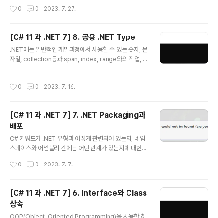
질의합니다. 그..
습니다. 1. File System 관리 Application에서는 종종
작성시간
0
0
2023. 7. 27.
다른 환경에서 file이나 directory등으로 입출력 동작을
수행해야 할 경우가 있으며 System 및 System.IO nam
espace에서는 이러한 목적의 class들을 포함하고 있습
[C# 11 과 .NET 7] 8. 공용 .NET Type
니다. (1) cross-platform 환경및 filesystem 우선 cro
글 내용
.NET에는 일반적인 개발과정에서 사용할 수 있는 숫자, 문
ss-platform환경을 처리하는 방법과 Windows와 Linu
자열, collection등과 span, index, range와의 작업, n
x 또는 macOS사이의 차이점에 대해 알아보고자 합니다.
etwork access 등 몇 가지 공용 type들을 포함하고 있
Windows와 macOS 그리고 Linux에서 경로는 다르게
습니다. 1. 숫자 다루기 Data에 관한 가장 일반적인 작업중
취급되고 있으므로 .NET이 이를 어떻게 처리하는지를 ..
작성시간
0
0
2023. 7. 16.
하나가 바로 숫자입니다. 아래표는 .NET에서 숫자에 관한
가장 일반적인 type을 나타내고 있습니다. Namespace
Example Type Description System SByte, Int16,
[C# 11 과 .NET 7] 7. .NET Packaging과
Int32, Int64 정수로서 음수, 양수, 0 System Byte, UIn
배포
t16, UInt32, UInt64 기수로서 0, 양수 / 부호가 없으므로
글 내용
U로 표현 System Half, Single, Double 실수로서, 부
C# 키워드가 .NET 유형과 어떻게 관련되어 있는지, 네임
동소수점 수 S..
스페이스와 어셈블리 간에는 어떤 관계가 있는지에 대한
것을 알면 C#언어를 이해하는데 도움이 될 수 있습니다.
작성시간
0
0
2023. 7. 7.
또한 .NET library에서 이전 .NET framework library
를 어떻게 사용하고 이식할 수 있는지를 알게되면 .NET을
좀더 폭넓게 활용할 수 있을 것입니다. 1. .NET 7 .NET에
[C# 11 과 .NET 7] 6. Interface와 Class
서는 Base Class Library (BCL) API를 통해 수 많은 기
상속
능들을 제공하고 있습니다. .NET Standard를 통해서는
글 내용
다른 전체 .NET platform간 이런 기능들을 재사용할 수
OOP(Object-Oriented Programming)을 사용한 하