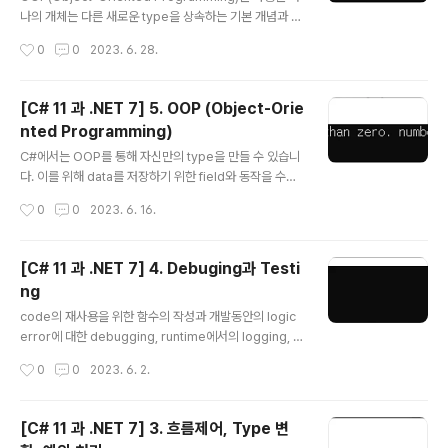
있도록 하고 있는데 때문에 지금의 .NET과 이전의 것을 적
나의 개체는 다른 새로운 type을 상속하는 기본 개념과 g
절히 이해해둘 필요가 있습니다. .NET Standard 2.0의
eneric을 사용하여 어떻게 code를 안전하게 만들고 성
작성시간
0
0
2023. 6. 28.
최소규격을 지..
능을 높일 수 있는지, delegate와 event를 통해 type
간 message를 어떻게 교환할 수 있는지를 알아보고 참
조와 값 type에 대한 차이점도 확인해 볼 것입니다. 공통
[C# 11 과 .NET 7] 5. OOP (Object-Orie
기능에 대한 interface를 구현하고 기능을 재사용하기 위
nted Programming)
해 기반 class로부터 상속받는 파생 class를 만들 것이며
글 내용
상속된 type member를 재정의하고 다형성(polymorp
C#에서는 OOP를 통해 자신만의 type을 만들 수 있습니
hism)을 사용해 볼 것입니다. 또한 확장 method의 생성
다. 이를 위해 data를 저장하기 위한 field와 동작을 수행
과 계층적으로 상속된 class 간 변환에 대한 것들, 그리고
하는 method를 포함해 type이 가질 수 있는 member
작성시간
0
0
2023. 6. 16.
static code ana..
들에 대해 encapsul화와 같은 OOP개념을 사용해 볼 것
입니다. 여기에 더해 tuple syntax support, out varia
bles, inferred tuple names 그리고 default literals
[C# 11 과 .NET 7] 4. Debuging과 Testi
과 같은 언어기능과 간단한 동작을 수행하기 위한 연산자
ng
와 지역함수를 정의하는 방법도 함께 살펴보고자 합니다.
글 내용
1. OOP (Object-Oriented Programming) 현실 세계
code의 재사용을 위한 함수의 작성과 개발동안의 logic
의 개체는 자동차나 사람과 같은 것이지만 programmin
error에 대한 debugging, runtime에서의 logging, c
g에서의 개체는 제품이나 은행 계좌와 같이 현실 세계의
ode의 bug제거와 신뢰성 및 안정성을 높이기 위한 unit t
작성시간
0
0
2023. 6. 2.
무언가..
est 등은 개발과정에서 매우 중요한 요소로 취급되고 있습
니다. 1. 함수 작성 programming에서의 기본적인 원칙
은 흔히 DRY불리는 '반복하지 마라'입니다. programmi
[C# 11 과 .NET 7] 3. 흐름제어, Type 변
ng동안에 같은 구문을 작성하고 또 그것을 반복하고 있다