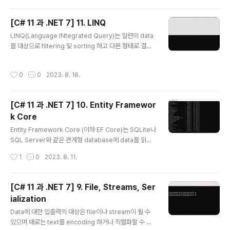
행스럽게도 programming 언어자체는 사람이 사용하는
언어(대게는 영어)와 비슷한 면을 가지고 있습니다. 다만 p
[C# 11 과 .NET 7] 11. LINQ
rogramming에서는 자신만의 단어를 만들어낸다는 차이
글 내용
만 있을 뿐입니다. (1) 언어 version과 기능 ● C# 1 200
LINQ(Language INtegrated Query)는 일련의 data
2년 02월에 발표되었으며 객체지향언어에 대한 모든 중요
를 대상으로 filtering 및 sorting 하고 다른 형태로 결과
한 요소를 포함하였습니다. ● C# 1.2 foreach 구문의 끝
를 투영할 수 있는 언어확장 도구입니다. 1. 왜 LINQ인가?
에서 자동적인 disposal과 같..
(1) 명령형및 선언형 언어의 기능 비교 LINQ는 2008년 .
작성시간
0
0
2023. 8. 18.
NET 3.0과 .NET Framework 3.0과 함께 도입되었습
니다. 그전에 C#및 .NET개발자는 명령형이라고 하는 절
차적 code문을 사용해 예를 들어 loop처럼 일련의 item
[C# 11 과 .NET 7] 10. Entity Framewor
들을 처리하곤 했습니다. 첫 번째 item에 대한 현재 위치를
k Core
설정합니다. 지정한 값과 하나 또는 그 이상의 속성을 비교
글 내용
비교하여 예를 들어 가격이 50 이상이어야 한다거나 수량
Entity Framework Core (이하 EF Core)는 SQLite나
이 동일한지등과 같은 경우처럼 처리해야 하는 item인지
SQL Server와 같은 관계형 database에 data를 읽고
를 확인합니다. 2번에..
쓰기 위한 객체-데이터 저장 mapping 기술입니다. 1. Da
작성시간
1
0
2023. 8. 11.
tabase Database에는 크게 2가지 종류가 있는데 하나
는 RDBMS(Relational Database Management Sy
stem)으로 SQL Server, PostgreSQL, MySQL, SQ
[C# 11 과 .NET 7] 9. File, Streams, Ser
Lite 등이 있고 다른 하나는 NoSQL로서 Azure Cosm
ialization
os DB, Redis, MongoDB, Apache Cassandra 등이
글 내용
있습니다. 관계형 database는 1970년대 개발된 것으로
Data에 대한 입출력의 대상은 file이나 stream이 될 수
SQL(Structured Query Language)을 통해 data를
있으며 때로는 text를 encoding 하거나 직렬화할 수 있