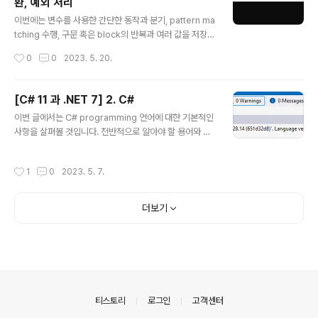
환, 예외 처리
면 이들 구문을 함수로 전환할 필요가 있습니다. 함수는 ap
글 내용
plication전체에서 하나의 작은 작업의 단위를 처리하는
이번에는 변수를 사용한 간단한 동작과 분기, pattern ma
부분으로서 예로 부가세 계산 logic과 같은 것들을 들 수
tching 수행, 구문 혹은 block의 반복과 여러 값을 저장하
있으며 이러한 함수는 회계 application의 여러 곳에서 재
기 위한 array, 특정 type에서 다른 type으로의 변수나
작성시간
0
0
2023. 5. 20.
사용될 수 있습니다. prog..
표현식에 대한 변환, 예외 처리 그리고 숫자형 변수에 대한
overflow를 확인하기 위한 방법 등에 관해서 알아볼 것입
니다. 1. 변수 연산 연산자는 변수나 literal값과 같은 피연
[C# 11 과 .NET 7] 2. C#
산자에서 덧셈이나 곱셈과 같은 계산을 수행하는 것을 말
글 내용
이번 글에서는 C# programming 언어에 대한 기본적인
합니다. 보통은 연산결과에 대한 새로운 값을 반환하며 이
사항을 살펴볼 것입니다. 전반적으로 알아야 할 용어와 C#
를 다른 변수에 할당하는 과정이 있을 수 있습니다. 대부분
에 대한 기본적인 문법에 대한 것들입니다. 1. C# 언어 C#
의 연산자는 2진연산자로서 아래 예제와 같이 2개의 피연
을 통해 application에 대한 source code를 작성하려
산자를 필요로 합니다. var result = firstOperand ope
작성시간
1
0
2023. 5. 7.
면 그에 필요한 문법과 용어를 알고 있어야 할 것입니다. 다
rator secondOperand..
행스럽게도 programming 언어자체는 사람이 사용하는
언어(대게는 영어)와 비슷한 면을 가지고 있습니다. 다만 p
더보기
rogramming에서는 자신만의 단어를 만들어낸다는 차이
만 있을 뿐입니다. (1) 언어 version과 기능 ● C# 1 200
2년 02월에 발표되었으며 객체지향언어에 대한 모든 중요
한 요소를 포함하였습니다. ● C# 1.2 foreach 구문의 끝
에서 자동적인 disposal과 같..
의안내
티스토리
로그인
고객센터