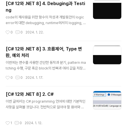
bles, inferred tuple names 그리고 default literals
[C# 12와 .NET 8] 4. Debuging과 Testi
과 같은 언어기능과 간단한 동작을 수행하기 위한 연산자
ng
와 지역함수를 정의하는 방법도 함께 살펴보고자 합니다.
글 내용
1. OOP (Object-Oriented Programming) 현실 세계
code의 재사용을 위한 함수의 작성과 개발동안의 logic
의 개체는 자동차나 사람과 같은 것이지만 programmin
error에 대한 debugging, runtime에서의 logging, c
g에서의 개체는 제품이나 은행 계좌와 같이 현실 세계의
ode의 bug제거와 신뢰성 및 안정성을 높이기 위한 unit t
작성시간
0
0
2024. 1. 22.
무언가..
est 등은 개발과정에서 매우 중요한 요소로 취급되고 있습
니다. 1. 함수 작성 programming에서의 기본적인 원칙
은 흔히 DRY불리는 '반복하지 마라'입니다. programmi
[C# 12와 .NET 8] 3. 흐름제어, Type 변
ng동안에 같은 구문을 작성하고 또 그것을 반복하고 있다
환, 예외 처리
면 이들 구문을 함수로 전환할 필요가 있습니다. 함수는 ap
글 내용
plication전체에서 하나의 작은 작업의 단위를 처리하는
이번에는 변수를 사용한 간단한 동작과 분기, pattern ma
부분으로서 예로 부가세 계산 logic과 같은 것들을 들 수
tching 수행, 구문 혹은 block의 반복과 여러 값을 저장하
있으며 이러한 함수는 회계 application의 여러 곳에서 재
기 위한 array, 특정 type에서 다른 type으로의 변수나
작성시간
0
0
2024. 1. 17.
사용될 수 있습니다. prog..
표현식에 대한 변환, 예외 처리 그리고 숫자형 변수에 대한
overflow를 확인하기 위한 방법 등에 관해서 알아볼 것입
니다. 1. 변수 연산 연산자는 변수나 literal값과 같은 피연
[C# 12와 .NET 8] 2. C#
산자에서 덧셈이나 곱셈과 같은 계산을 수행하는 것을 말
글 내용
이번 글에서는 C# programming 언어에 대한 기본적인
합니다. 보통은 연산결과에 대한 새로운 값을 반환하며 이
사항을 살펴볼 것입니다. 전반적으로 알아야 할 용어와 C#
를 다른 변수에 할당하는 과정이 있을 수 있습니다. 대부분
에 대한 기본적인 문법에 대한 것들입니다. 1. C# 언어 C#
의 연산자는 2진연산자로서 아래 예제와 같이 2개의 피연
을 통해 application에 대한 source code를 작성하려
산자를 필요로 합니다. var result = firstOperand ope
작성시간
1
0
2024. 1. 12.
면 그에 필요한 문법과 용어를 알고 있어야 할 것입니다. 다
rator secondOperand..