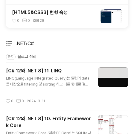
[HTML5&CSS3] 변형 속성
0
0
조회
28
.NET/C#
분류 전체보기
주요 글 목록
블로그 정리
공지
[C# 12와 .NET 8] 11. LINQ
글 내용
LINQ(Language INtegrated Query)는 일련의 data
를 대상으로 filtering 및 sorting 하고 다른 형태로 결과
를 투영할 수 있는 언어확장 도구입니다. 1. 왜 LINQ인가?
(1) 명령형및 선언형 언어의 비교 LINQ는 2008년 .NET
작성시간
0
0
2024. 3. 11.
3.0과 .NET Framework 3.0과 함께 도입되었습니다.
그전에 C#및 .NET개발자는 명령형이라고 하는 절차적 c
ode문을 사용해 예를 들어 loop처럼 일련의 item들을
[C# 12와 .NET 8] 10. Entity Framewor
처리하곤 했습니다. 첫 번째 item에 대한 현재 위치를 설정
k Core
합니다. 지정한 값과 하나 또는 그 이상의 속성을 비교 비교
글 내용
하여 예를 들어 가격이 50 이상이어야 한다거나 수량이 동
Entity Framework Core (이하 EF Core)는 SQLite나