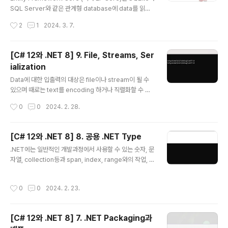
일한지등과 같은 경우처럼 처리해야 하는 item인지를 확
SQL Server와 같은 관계형 database에 data를 읽고
인합니다. 2번에서 조..
쓰기 위한 객체-데이터 저장 mapping 기술입니다. 1. Da
작성시간
2
1
2024. 3. 7.
tabase Database에는 크게 2가지 종류가 있는데 하나
는 RDBMS(Relational Database Management Sy
stem)으로 SQL Server, PostgreSQL, MySQL, SQ
[C# 12와 .NET 8] 9. File, Streams, Ser
Lite 등이 있고 다른 하나는 NoSQL로서 Azure Cosm
ialization
os DB, Redis, MongoDB, Apache Cassandra 등이
글 내용
있습니다. 관계형 database는 1970년대 개발된 것으로
Data에 대한 입출력의 대상은 file이나 stream이 될 수
SQL(Structured Query Language)을 통해 data를
있으며 때로는 text를 encoding 하거나 직렬화할 수 있
질의합니다. 그..
습니다. 1. File System 관리 Application에서는 종종
작성시간
0
0
2024. 2. 28.
다른 환경에서 file이나 directory등으로 입출력 동작을
수행해야 할 경우가 있으며 System 및 System.IO nam
espace에서는 이러한 목적의 class들을 포함하고 있습
[C# 12와 .NET 8] 8. 공용 .NET Type
니다. (1) cross-platform 환경및 filesystem 우선 cro
글 내용
.NET에는 일반적인 개발과정에서 사용할 수 있는 숫자, 문
ss-platform환경을 처리하는 방법과 Windows와 Linu
자열, collection등과 span, index, range와의 작업, n
x 또는 macOS사이의 차이점에 대해 알아보고자 합니다.
etwork access 등 몇 가지 공용 type들을 포함하고 있
Windows와 macOS 그리고 Linux에서 경로는 다르게
습니다. 1. 숫자 다루기 Data에 관한 가장 일반적인 작업중
취급되고 있으므로 .NET이 이를 어떻게 처리하는지를 ..
작성시간
0
0
2024. 2. 23.
하나가 바로 숫자입니다. 아래표는 .NET에서 숫자에 관한
가장 일반적인 type을 나타내고 있습니다. Namespace
Example Type Description System SByte, Int16,
[C# 12와 .NET 8] 7. .NET Packaging과
Int32, Int64 정수로서 음수, 양수, 0 System Byte, UIn