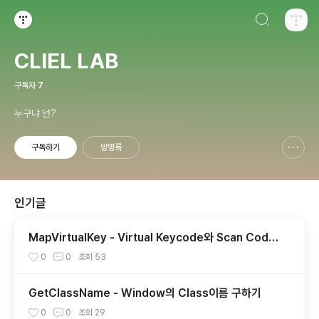
검색하기
티스토리
CLIEL LAB
구독자
7
누구냐 넌?
구독하기
방명록
신고하기 레이어
열기
인기글
MapVirtualKey - Virtual Keycode와 Scan Code
의 상호 변환
0
0
조회
53
GetClassName - Window의 Class이름 구하기
0
0
조회
29