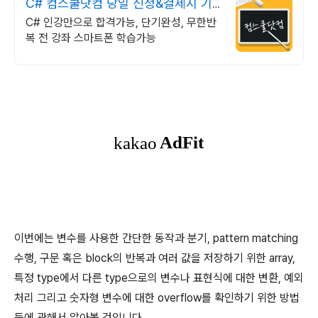
C# 컴스쿨닷컴 당일 신청&결제시 기
프티콘!
C# 인강만으로 합격가능, 단기완성, 무한반
복 전 강좌 스마트폰 학습가능
이번에는 변수를 사용한 간단한 동작과 분기, pattern matching
수행, 구문 혹은 block의 반복과 여러 값을 저장하기 위한 array,
특정 type에서 다른 type으로의 변수나 표현식에 대한 변환, 예외
처리 그리고 숫자형 변수에 대한 overflow를 확인하기 위한 방법
등에 관해서 알아볼 것입니다.