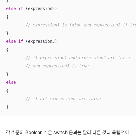
else
if
 (expression2)

{

// expression1 is false and expression2 if tr
else
if
 (expression3)

{

// if expression1 and expression2 are false
// and expression3 is true
else
{

// if all expressions are false
}
각 if 문의 Boolean 식은 switch 문과는 달리 다른 것과 독립적이