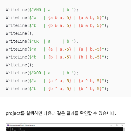
WriteLine(
$"AND | a     | b "
);

WriteLine(
$"a   | 
{a & a,
-5
}
 | 
{a & b,
-5
}
"
);

WriteLine(
$"b   | 
{b & a,
-5
}
 | 
{b & b,
-5
}
"
);

WriteLine();

WriteLine(
$"OR  | a     | b "
);

WriteLine(
$"a   | 
{a | a,
-5
}
 | 
{a | b,
-5
}
"
);

WriteLine(
$"b   | 
{b | a,
-5
}
 | 
{b | b,
-5
}
"
);

WriteLine();

WriteLine(
$"XOR | a     | b "
);

WriteLine(
$"a   | 
{a ^ a,
-5
}
 | 
{a ^ b,
-5
}
"
);

WriteLine(
$"b   | 
{b ^ a,
-5
}
 | 
{b ^ b,
-5
}
"
);
project를 실행하면 다음과 같은 결과를 확인할 수 있습니다.