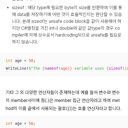
sizeof : 해당 type에 필요한 byte의 size를 반환하며 이를 통
해 data를 저장하기에 어떤 것이 효율적인지는 판단할 수 있습
니다. 본래 sizeof는 unsafe code block을 같이 사용해야 하
지만 C#별칭을 가진 int나 double와 같은 값type의 경우 co
mpiler에 의해 상수로서 hardcoding되므로 unsafe를 필요로
하지 않습니다.
int
 age = 
50
;

WriteLine(
$"The 
{
nameof
(age)}
 variable uses 
{
sizeof
(
i
기타 그 외 다양한 연산자들이 존재하는데 예를 들어 변수와 변수
의 member사이에 점(.)은 member 접근 연산자라고 하며 met
hod의 이름 끝에서 사용되는 괄호(())는 호출 연산자라고 합니다.
int
 age = 
50