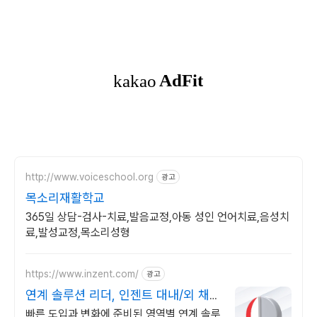
http://www.voiceschool.org
광고
목소리재활학교
365일 상담-검사-치료,발음교정,아동 성인 언어치료,음성치
료,발성교정,목소리성형
https://www.inzent.com/
광고
연계 솔루션 리더, 인젠트 대내/외 채널
맞춤형 연계
빠른 도입과 변화에 준비된 영역별 연계 솔루