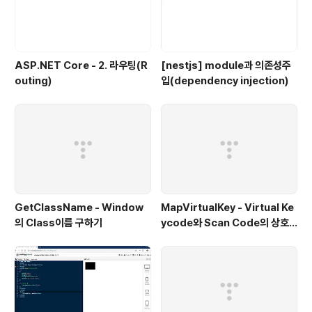
ASP.NET Core - 2. 라우팅(R
[nestjs] module과 의존성주
outing)
입(dependency injection)
GetClassName - Window
MapVirtualKey - Virtual Ke
의 Class이름 구하기
ycode와 Scan Code의 상호
변환