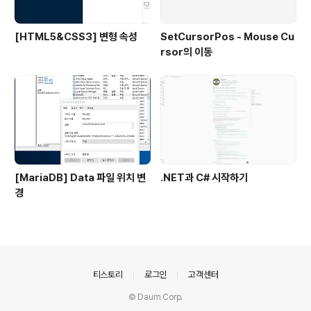
[HTML5&CSS3] 변형 속성
SetCursorPos - Mouse Cu
rsor의 이동
[MariaDB] Data 파일 위치 변
.NET과 C# 시작하기
경
의안내
티스토리
로그인
고객센터
© Daum Corp.