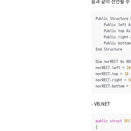
음과 같이 선언될 수
Public Structure R
    Public left A
    Public top As
    Public right 
    Public bottom
End Structure

Dim norRECT As REC
norRECT.left = 
10
norRECT.top = 
10
norRECT.right = 
5
norRECT.bottom = 
- VB.NET
public
struct
REC
{