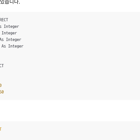
 있습니다.
ECT

s Integer

 Integer

As Integer

 As Integer

T

0
50
T