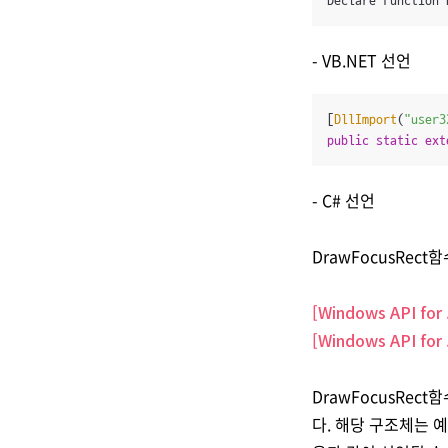
Declare Function 
- VB.NET 선언
[
DllImport
(
"user3
public
static
ext
- C# 선언
DrawFocusRec
[Windows API for
[Windows API fo
DrawFocusRe
다. 해당 구조체는 예