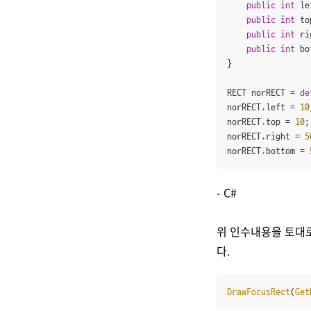
public
int
 le
public
int
 to
public
int
 ri
public
int
 bo
}

RECT norRECT = 
de
norRECT.left = 
10
norRECT.top = 
10
;

norRECT.right = 
5
norRECT.bottom = 
- C#
위 인수내용을 토대로
다.
DrawFocusRect
(
Get