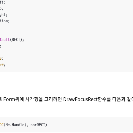
ft;

p;

ght;

ttom;

fault
(RECT);

;

0
;

50
;
 Form위에 사각형을 그리려면 DrawFocusRect함수를 다음과 
DC
(Me.Handle), norRECT)