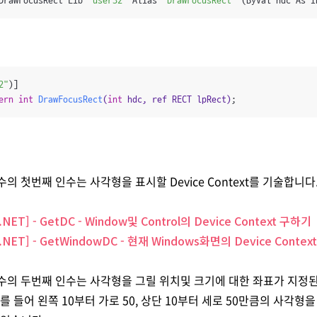
DrawFocusRect Lib 
"user32"
 Alias 
"DrawFocusRect"
 (ByVal hdc As I
2"
ern
int
DrawFocusRect
(
int
 hdc, ref RECT lpRect)
;
t함수의 첫번째 인수는 사각형을 표시할 Device Context를 기술합니다
 .NET] - GetDC - Window및 Control의 Device Context 구하기
r .NET] - GetWindowDC - 현재 Windows화면의 Device Conte
ct함수의 두번째 인수는 사각형을 그릴 위치및 크기에 대한 좌표가 지
를 들어 왼쪽 10부터 가로 50, 상단 10부터 세로 50만큼의 사각형