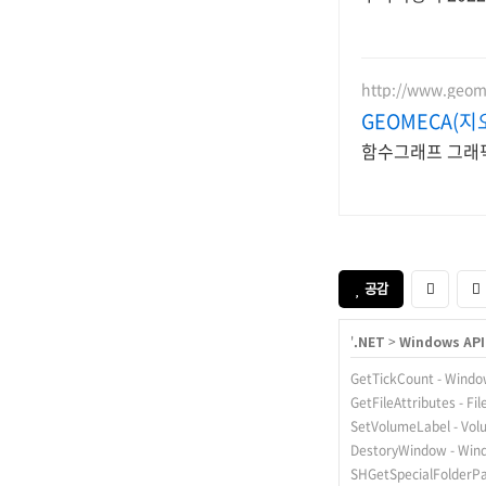
http://www.geo
GEOMECA(지
함수그래프 그래픽
공감
'
.NET
>
Windows API 
GetTickCount - W
GetFileAttributes - 
SetVolumeLabel - 
DestoryWindow - W
SHGetSpecialFolder