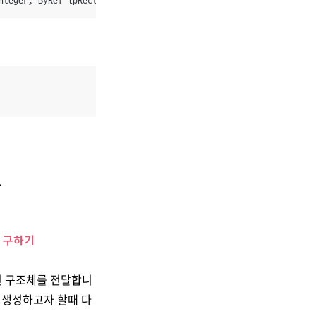
nteger, ByRef lpRect As RECT) As Integer
.
xt 구하기
정된 구조체를 전달합니
을 생성하고자 할때 다