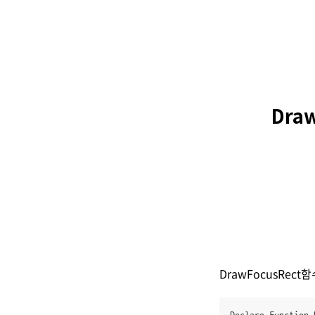
Dra
DrawFocusRec