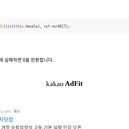
DC
((
int
)
this
.Handle), ref norRECT);
에 실패하면 0을 반환합니다.
ji.com
광고
성지닷컴
2 개정 수학의정석 고등 기본 실력 인강 오픈