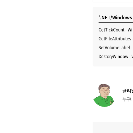
'.NET/Windows
GetTickCount 
GetFileAttribute
SetVolumeLabel
DestoryWindow 
클리
누구냐