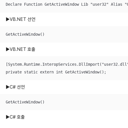
Declare Function GetActiveWindow Lib "user32" Alias "
▶VB.NET 선언
GetActiveWindow()
▶VB.NET 호출
[System.Runtime.InteropServices.DllImport("user32.dll"
private static extern int GetActiveWindow();
▶C# 선언
GetActiveWindow()
▶C# 호출