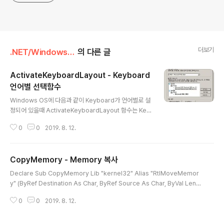
더보기
.NET/Windows API for .NET
의 다른 글
ActivateKeyboardLayout - Keyboard
언어별 선택함수
글 내용
Windows OS에 다음과 같이 Keyboard가 언어별로 설
정되어 있을때 ActivateKeyboardLayout 함수는 Key
board설정중 하나를 선택할 수 있도록 합니다. Declare
0
0
2019. 8. 12.
Function ActivateKeyboardLayout Lib "user32"
Alias "ActivateKeyboardLayout" (ByVal HKL As I
nteger, ByVal flag As Integer) As Integer ▶VB.N
CopyMemory - Memory 복사
ET 선언 Private Const HKL_NEXT As Integer = 0
글 내용
Private Const HKL_PREV As Integer = 1 Activate
Declare Sub CopyMemory Lib "kernel32" Alias "RtlMoveMemor
KeyboardLayout(HKL_NEXT, 8) ▶VB.NET 호출 [S
y" (ByRef Destination As Char, ByRef Source As Char, ByVal Lengt
ystem.Runtime.Intero..
h As Integer) ▶VB.NET 선언 Dim a As Char = "X" Dim B As Char Co
0
0
2019. 8. 12.
pyMemory(B, a, 1) B ▶VB.NET 호출 [System.Runtime.InteropServi
ces.DllImport("kernel32.dll")] public static extern void CopyMem
ory(ref char Destination, ref char Source, int Length); ▶C# 선언 ch