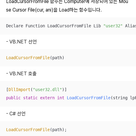
LoadCursorFromFile 함수는 Computer에 저장되어 있는 Mou
se Cursor File(cur, ani)을 Load하는 함수입니다.
Declare Function LoadCursorFromFile Lib 
"user32"
 Alia
- VB.NET 선언
LoadCursorFromFile
(path)
- VB.NET 호출
[
DllImport
(
"user32.dll"
public
static
extern
int
LoadCursorFromFile
(string lp
- C# 선언
LoadCursorFromFile
(path);