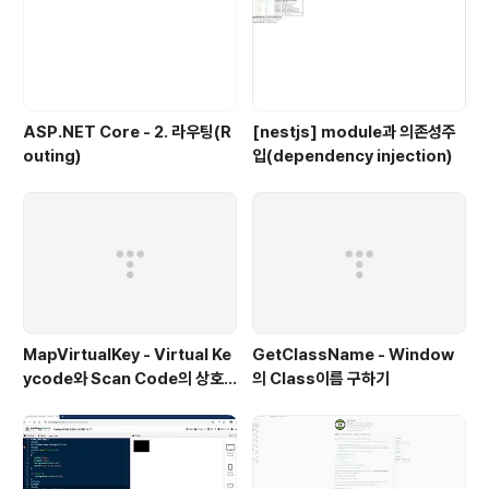
ASP.NET Core - 2. 라우팅(R
[nestjs] module과 의존성주
outing)
입(dependency injection)
MapVirtualKey - Virtual Ke
GetClassName - Window
ycode와 Scan Code의 상호
의 Class이름 구하기
변환