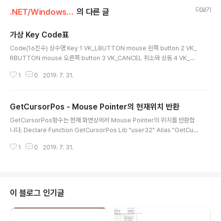
더보기
.NET/Windows API for .NET
의 다른 글
가상 Key Code표
글 내용
Code(16진수) 상수명 Key 1 VK_LBUTTON mouse 왼쪽 button 2 VK_
RBUTTON mouse 오른쪽 button 3 VK_CANCEL 취소와 상동 4 VK_MB
UTTON mouse 가운데 button(scroll button) 5 VK_XBUTTON1 mou
1
0
2019. 7. 31.
se 특수기능 button1 6 VK_XBUTTON2 mouse 특수기능 button2 8 VK
_BACK 삭제 button(←) 9 VK_TAB TAB 0C VK_CLEAR Clear와 상동 0
D VK_RETURN ENTER 10 VK_SHIFT SHIFT 11 VK_CONTROL CTRL
GetCursorPos - Mouse Pointer의 현재위치 반환
12 VK_MENU ALT 13 VK_PAUSE PAUSE BREAK 14 VK_CAPITAL C
글 내용
APS LOCK 15 VK_KANA IM..
GetCursorPos함수는 현재 화면상에서 Mouse Pointer의 위치를 반환합
니다. Declare Function GetCursorPos Lib "user32" Alias "GetCurs
orPos" (ByRef lpPoint As POINTAPI) As Integer - VB.NET 선언 Pub
1
0
2019. 7. 31.
lic Structure POINTAPI Public x As Integer Public y As Integer En
d Structure Dim pntapi As POINTAPI GetCursorPos(pntapi) pntap
i.x pntapi.y - VB.NET 호출 [DllImport("user32.dll")] public static ext
ern int GetCursorPos(ref POINTAPI l..
이 블로그 인기글