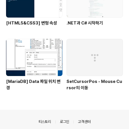
[HTML5&CSS3] 변형 속성
.NET과 C# 시작하기
[MariaDB] Data 파일 위치 변
SetCursorPos - Mouse Cu
경
rsor의 이동
의안내
티스토리
로그인
고객센터