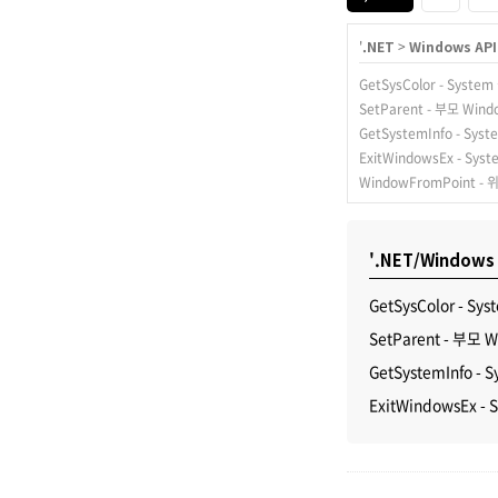
'
.NET
>
Windows API 
GetSysColor - Syst
SetParent - 부모 Wi
GetSystemInfo - Sy
ExitWindowsEx - Sy
WindowFromPoint -
'.NET/Windows
GetSysColor - 
SetParent - 부모
GetSystemInfo -
ExitWindowsEx -