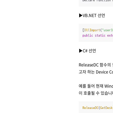
Declare Function 
▶VB.NET 선언
[
DllImport
(
"user3
public
static
ext
▶C# 선언
ReleaseDC 함수의
고자 하는 Device 
예를 들어 현재 Wind
이 호출될 수 있습니
ReleaseDC
(
GetDesk