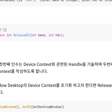
ReleaseDC Lib 
"user32"
 (ByVal hwnd As Integer, ByVal hdc As Inte
2"
ern
int
ReleaseDC
(
int
 hwnd, 
int
 hdc)
;
 첫번째 인수는 Device Context와 관련된 Handle을 기술하며 
Context를 작성하도록 합니다.
ow Desktop의 Device Context를 초기화 하고자 한다면 Rele
다.
topWindow
(), 
GetDC
(GetDesktopWindow))