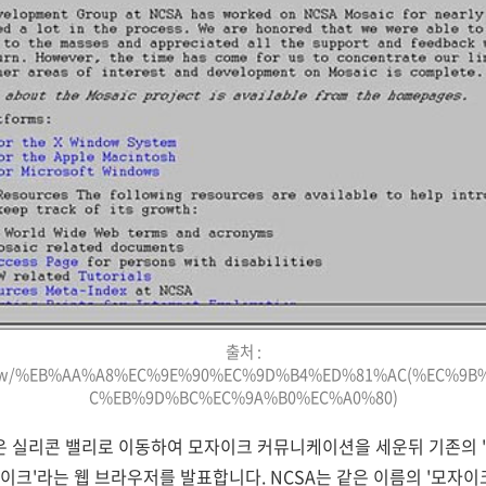
출처 :
iki/w/%EB%AA%A8%EC%9E%90%EC%9D%B4%ED%81%AC(%EC%9
C%EB%9D%BC%EC%9A%B0%EC%A0%80)
은 실리콘 밸리로 이동하여 모자이크 커뮤니케이션을 세운뒤 기존의 
자이크'라는 웹 브라우저를 발표합니다. NCSA는 같은 이름의 '모자이