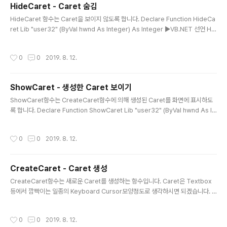
HideCaret - Caret 숨김
글 내용
HideCaret 함수는 Caret을 보이지 않도록 합니다. Declare Function HideCa
ret Lib "user32" (ByVal hwnd As Integer) As Integer ▶VB.NET 선언 Hid
eCaret(handle) ▶VB.NET 호출 [DllImport("user32.dll")] public static ex
tern int HideCaret(int hwnd); ▶C# 선언 HideCaret(handle); ▶C# 호출 Hi
작성시간
0
0
2019. 8. 12.
deCaret함수 호출시 인수로는 Caret이 표시되고 있는 개체의 Handle을 지정합
니다.
ShowCaret - 생성한 Caret 보이기
글 내용
ShowCaret함수는 CreateCaret함수에 의해 생성된 Caret를 화면에 표시하도
록 합니다. Declare Function ShowCaret Lib "user32" (ByVal hwnd As In
teger) As Integer ▶VB.NET 선언 ShowCaret(Handle) ▶VB.NET 호출 [Dl
lImport("user32.dll")] public static extern int ShowCaret(int hwnd); ▶
작성시간
0
0
2019. 8. 12.
C# 선언 ShowCaret(Handle); ▶C# 호출 ShowCaret의 인수로는 Caret이 생
성된 Form이나 Control의 Handle값을 넘겨주면 됩니다.
CreateCaret - Caret 생성
글 내용
CreateCaret함수는 새로운 Caret를 생성하는 함수입니다. Caret은 Textbox
등에서 깜빡이는 일종의 Keyboard Cursor모양정도로 생각하시면 되겠습니다. D
eclare Function CreateCaret Lib "user32" Alias "CreateCaret" (ByVal
hwnd As Integer, ByVal hBitmap As Integer, ByVal nWidth As Integer, B
작성시간
0
0
2019. 8. 12.
yVal nHeight As Integer) As Integer ▶VB.NET 선언 CreateCaret(Handl