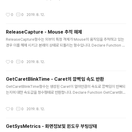
ed HTTP 오류 이벤트 횟수 Request Error Even..
yRecycleBinA" (ByVal hWnd As Int32, ByVal pszRootPath As String, By
Val dwFlags As Int32) As Int32 ▶VB.NET 선언 Private Const SHERB_N
작성시간
0
0
2019. 8. 12.
OCONFIRMATION = &H1 Private Const SHERB_NOPROGRESSUI = &H
2 Private Const SHERB_NOSOUND = &H4 SHEmptyRecycleBin(Me.H
andle.ToInt32, vbNullString, SHER..
ReleaseCapture - Mouse 추적 해제
글 내용
ReleaseCapture함수는 외부의 특정 객체가 Mouse의 움직임을 추적하고 있는
경우 이를 해제 시키고 본래의 상태로 되돌리는 함수입니다. Declare Function R
eleaseCapture Lib "user32" Alias "ReleaseCapture" () As Integer ▶V
B.NET 선언 ReleaseCapture() ▶VB.NET 호출 [DllImport("user32.dll")] p
작성시간
0
0
2019. 8. 12.
ublic static extern int ReleaseCapture(); ▶C# 선언 ReleaseCapture();
▶C# 호출 이 함수는 실행에 실패하는 경우 0을 반환합니다.
GetCaretBlinkTime - Caret의 깜빡임 속도 반환
글 내용
GetCaretBlinkTime함수는 생성된 Caret이 얼마만큼의 속도로 깜빡임이 반복되
는지에 대한 속도값을 정수형태로 반환합니다. Declare Function GetCaretBlin
kTime Lib "user32" Alias "GetCaretBlinkTime" () As Integer ▶VB.NET
선언 GetCaretBlinkTime() ▶VB.NET 호출 [DllImport("user32.dll")] publi
작성시간
0
0
2019. 8. 12.
c static extern int GetCaretBlinkTime(); ▶C# 선언 GetCaretBlinkTime
(); ▶C# 호출 속도를 반환하는 값의 단위는 1/1000초이며 만일 0의 값이 반환되면
Caret이 생성되지 않은등의 이유로 실행에 실패한 경우를 의미합니다.
GetSysMetrics - 화면정보및 윈도우 부팅상태
글 내용