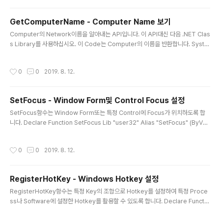
e, Bitmap, 가로크기, 세로크기) ▶VB.NET 호출 [DllImport("user32.dll")] pu
blic static extern int CreateCaret(..
GetComputerName - Computer Name 보기
글 내용
Computer의 Network이름을 알아내는 API입니다. 이 API대신 다음 .NET Clas
s Library를 사용하십시오. 이 Code는 Computer의 이름을 반환합니다. Syste
m.Windows.Forms.SystemInformation.ComputerName ▶VB.NET/C#
작성시간
0
0
2019. 8. 12.
SetFocus - Window Form및 Control Focus 설정
글 내용
SetFocus함수는 Window Form또는 특정 Control에 Focus가 위치하도록 합
니다. Declare Function SetFocus Lib "user32" Alias "SetFocus" (ByVal
hwnd As Integer) As Integer ▶VB.NET 선언 SetFocus(Handle) ▶VB.NE
T 호출 [DllImport("user32.dll")] private static extern int SetFocus(int h
작성시간
0
0
2019. 8. 12.
wnd); ▶C# 선언 SetFocus((int)Handle); ▶C# 호출 SetFocus함수 호출시 인
수로 전달하는 값은 Focus를 줄 Window Form의 handle이나 Control의 hand
le값을 넘겨 주면 됩니다. 만일 함수의 인수로 정수가 아..
RegisterHotKey - Windows Hotkey 설정
글 내용
RegisterHotKey함수는 특정 Key의 조합으로 Hotkey를 설정하여 특정 Proce
ss나 Software에 설정한 Hotkey를 활용할 수 있도록 합니다. Declare Functio
n RegisterHotKey Lib "user32" Alias "RegisterHotKey" (ByVal hwnd A