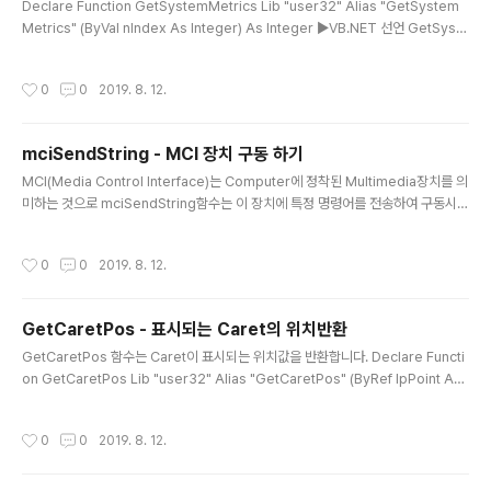
Declare Function GetSystemMetrics Lib "user32" Alias "GetSystem
Metrics" (ByVal nIndex As Integer) As Integer ▶VB.NET 선언 GetSyste
mMetrics(X) ▶VB.NET 호출 [System.Runtime.InteropServices.DllImpo
rt("user32.dll")] private static extern int GetSystemMetrics(int nInde
작성시간
0
0
2019. 8. 12.
x); ▶C# 선언 GetSystemMetrics(X).ToString(); ▶C# 호출 인수값 반환값 0
해상도 가로넓이 1 해상도 세로높이 2 수직스크롤바에서의 화살표 넒이 3 수평스크
롤바에서의 화살표 높이 4 화면타이틀바 높이 5 크기변경이 ..
mciSendString - MCI 장치 구동 하기
글 내용
MCI(Media Control Interface)는 Computer에 정착된 Multimedia장치를 의
미하는 것으로 mciSendString함수는 이 장치에 특정 명령어를 전송하여 구동시키
는 함수입니다. Declare Function mciSendString Lib "winmm.dll" Alias
"mciSendStringA" (ByVal lpstrCommnad As String, ByVal lpstrReturnS
작성시간
0
0
2019. 8. 12.
tring As String, ByVal uReturnValue As Integer, ByVal hwndCallback A
s Integer) As Integer ▶VB.NET 선언 [DllImport("winmm.dll")] public sta
tic extern int mciSendStrin..
GetCaretPos - 표시되는 Caret의 위치반환
글 내용
GetCaretPos 함수는 Caret이 표시되는 위치값을 반환합니다. Declare Functi
on GetCaretPos Lib "user32" Alias "GetCaretPos" (ByRef lpPoint As
POINTAPI) As Integer ▶VB.NET 선언 Public Structure POINTCRT Publi
c x As Integer Public y As Integer End Structure Dim pt As POINTCRT
작성시간
0
0
2019. 8. 12.
GetCaretPos(pt) pt.x pt.y ▶VB.NET 호출 [DllImport("user32.dll")] publi
c static extern int GetCaretPos(ref POINTCRT hwnd); ▶C# 선언 public
struct POINTC..