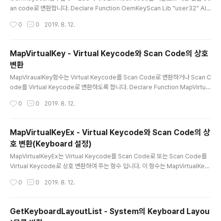
an code로 변환합니다. Declare Function OemKeyScan Lib "user32" Alia
s "OemKeyScan" (ByVal wOemChar As Integer) As Integer ▶VB.NET
작성시간
0
0
2019. 8. 12.
선언 OemKeyScan(x) ▶VB.NET 호출 [DllImport("user32.dll")] private st
atic extern int OemKeyScan(int wOemChar); ▶C# 선언 OemKeyScan
(x); ▶C# 호출 x 에 0 ~ 255 까지의 OEM Ascii Code를 기술하면 해당 값을 O
MapVirtualKey - Virtual Keycode와 Scan Code의 상호
EM Scan Code로 변환합니다. OEM Scan Code는 Keyboar..
변환
글 내용
MapViraualKey함수는 Virtual Keycode를 Scan Code로 변환하거나 Scan C
ode를 Virtual Keycode로 변환하도록 합니다. Declare Function MapVirtual
Key Lib "user32" Alias "MapVirtualKeyA" (ByVal wCode As Integer, By
작성시간
0
0
2019. 8. 12.
Val wMapType As Integer) As Integer ▶VB.NET 선언 MapVirtualKey(c
ode, type) ▶VB.NET 호출 [DllImport("user32.dll")] private static exter
n int MapVirtualKey(int wCode, int wMapType); ▶C# 선언 MapVirtualKe
MapVirtualKeyEx - Virtual Keycode와 Scan Code의 상
y(code, type); ▶C# ..
호 변환(Keyboard 설정)
글 내용
MapVirtualKeyEx는 Virtual Keycode를 Scan Code로 또는 Scan Code를
Virtual Keycode로 상호 변환하여 주는 함수 입니다. 이 함수는 MapVirtualKey
함수와는 달리 Keycode값을 변환해 주는 동작방식은 같지만 마지막 인수에 Keyb
작성시간
0
0
2019. 8. 12.
oard배열을 지정하여 해당 Keyboard의 Scan Code및 언어설정에 따라 Code
를 변환하여 준다는 차이점이 있습니다. Declare Function MapVirtualKeyEx Li
b "user32" Alias "MapVirtualKeyExA" (ByVal uCode As Integer, ByVal
GetKeyboardLayoutList - System의 Keyboard Layou
uMapType As Integer, ByVal dwhkl As Integer) As Integer ▶VB.NET..