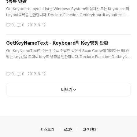
t목록 반환
글 내용
GetKeyboardLayoutList는 Windows System에 설치된 모든 Keyboard의
Layout목록을 반환합니다. Declare Function GetKeyboardLayoutList Lib
"user32" Alias "GetKeyboardLayoutList" (ByVal nBuff As Integer, ByR
작성시간
0
0
2019. 8. 12.
ef lpList As Integer) As Integer ▶VB.NET 선언 Dim kbl(255) As Integer
GetKeyboardLayoutList(254, kbl(0)) ▶VB.NET 호출 [System.Runtime.I
nteropServices.DllImport("user32.dll")] private static extern int GetK
GetKeyNameText - Keyboard의 Key명칭 반환
eyboardLayoutL..
글 내용
GetKeyNameText함수는 인수로 전달한 값에서 Scan Code에 해당하는 Bit와
맞는 key값을 토대로 Key의 명칭을 반환합니다. Declare Function GetKeyNa
meText Lib "user32" Alias "GetKeyNameTextA" (ByVal lParam As Inte
ger, ByVal lpBuffer As String, ByVal nSize As Integer) As Integer ▶VB.
작성시간
0
0
2019. 8. 12.
NET 선언 Dim iKey As Integer Dim sName As String = Space(10) iKey
= 30 * 65536 GetKeyNameText(iKey, sName, 10) sName ▶VB.NET 호
출 [System.Runtime.InteropServices...
더보기
의안내
티스토리
로그인
고객센터