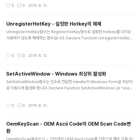
s Integer, ByVal id As Integer, ByVal fsModifiers As Integer, ByVal vk A
작성시간
0
0
2019. 8. 12.
s Integer) As Integer ▶VB.NET 선언 RegisterHotKey(handle, id, mod_
key, key) ▶VB.NET 호출 [DllImport("user32.dll")] private static extern
int RegisterHotKey(..
UnregisterHotKey - 설정한 Hotkey의 해제
글 내용
UnregisterHotKey함수는 RegisterHotKey함수로 설정한 Hotkey를 더이상
사용하지 않도록 해제하는 함수입니다. Declare Function UnregisterHotKey
Lib "user32" Alias "UnregisterHotKey" (ByVal hwnd As Integer, ByVal i
d As Integer) As Integer ▶VB.NET 선언 UnregisterHotKey(handle, id)
작성시간
0
0
2019. 8. 12.
▶VB.NET 호출 [DllImport("user32.dll")] private static extern int Unregi
sterHotKey(int hwnd, int id); ▶C# 선언 UnregisterHotKey(handle, id);
▶C# 호출 함수의 인수중 hand..
SetActiveWindow - Windows 최상위 활성화
글 내용
SetActiveWindow함수는 인수로 전달한 Handle의 Windows Form을 최상위
로 이동시켜 활성화 합니다. Declare Function SetActiveWindow Lib "user3
2" Alias "SetActiveWindow" (ByVal hwnd As Integer) As Integer ▶VB.
NET 선언 SetActiveWIndow(Handle) ▶VB.NET 호출 [DllImport("user32.
작성시간
0
0
2019. 8. 12.
dll")] private static extern int SetActiveWindow(int hwnd); ▶C# 선언 S
etActiveWindow((int)handle); ▶C# 호출 SetActiveWindow함수의 인수로
는 활성화하고자 하는 Form의 handle을 기술하시면 됩니다.
OemKeyScan - OEM Ascii Code의 OEM Scan Code변
환
글 내용
OemKeyScan함수는 0 ~ 255까지 OEM Ascii code를 기준으로 해당 값을 Sc