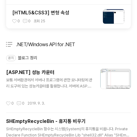
[HTML5&CSS3] 변형 속성
0
0
조회
25
.NET/Windows API for .NET
분류 전체보기
주요 글 목록
블로그 정리
공지
[ASP.NET] 성능 카운터
글 내용
보통 서버환경에서 서버나 프로그램에 관한 모니터링에 관
리 도구에 있는 성능카운터를 활용합니다. 서버에 ASP.N
ET등으로 웹 프로그램을 운용한다면 다음과 같이 ASP.N
ET에 적용되는 성능카운터등을 확인할 수 있습니다. App
작성시간
0
0
2019. 9. 3.
lication Restarts 서버가 동작하는 동안 프로그램이 재
시작된 횟수 Application Running 현재 동작중인 프로
그램 수 Audit Failure Events Raised 프로그램 감사
SHEmptyRecycleBin - 휴지통 비우기
실패 횟수 Audit Success Events Raised 프로그램 감
글 내용
사 성공 횟수 Error Events Raised 프로그램이 발생시
SHEmptyRecycleBin 함수는 시스템(System)의 휴지통을 비웁니다. Private
킨 오류 이벤트 횟수 Infrastructure Error Events Rais
Declare Function SHEmptyRecycleBin Lib "shell32.dll" Alias "SHEmpt