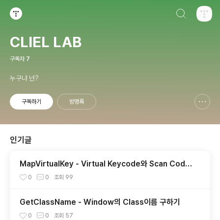
검색하기
티스토리
CLIEL LAB
구독자
7
누구냐 넌?
구독하기
방명록
신고하기 레이어
열기
인기글
MapVirtualKey - Virtual Keycode와 Scan Code
의 상호 변환
0
0
조회
99
GetClassName - Window의 Class이름 구하기
0
0
조회
57