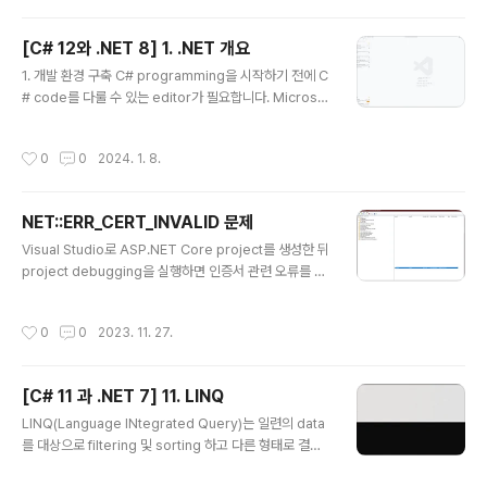
행스럽게도 programming 언어자체는 사람이 사용하는
언어(대게는 영어)와 비슷한 면을 가지고 있습니다. 다만 p
[C# 12와 .NET 8] 1. .NET 개요
rogramming에서는 자신만의 단어를 만들어낸다는 차이
글 내용
만 있을 뿐입니다. (1) 언어 version과 기능 ● C# 1 200
1. 개발 환경 구축 C# programming을 시작하기 전에 C
2년 02월에 발표되었으며 객체지향언어에 대한 모든 중요
# code를 다룰 수 있는 editor가 필요합니다. Microsof
한 요소를 포함하였습니다. ● C# 1.2 foreach 구문의 끝
t는 이에 대해 다음과 같은 code editor와 IDE(Integrat
에서 자동적인 disposal과 같..
ed Development Environment)를 제공하고 있습니
작성시간
0
0
2024. 1. 8.
다. Visual Studio 2022 for Windows Visual Studi
o 2022 for Mac (2024년 8월 지원종료) Visual Stud
io Code for Windows, Mac, Linux Visual Studio C
NET::ERR_CERT_INVALID 문제
ode for Web GitHub Codespaces 또한 JetBrains
글 내용
사의 Rider와 같은 C# code 편집기도 존재합니다. (1)
Visual Studio로 ASP.NET Core project를 생성한 뒤
학습을 위한 적절한 도구의 선택 ● Polyglot N..
project debugging을 실행하면 인증서 관련 오류를 표
시할때가 있습니다. NET::ERR_CERT_INVALID 이런 경
우는 아래 절차를 따라줍니다. 1. 우선 현재 열려있는 모든
작성시간
0
0
2023. 11. 27.
브라우저를 닫아줍니다. Visual Studio도 열러있다면 닫
아주세요. (매우중요) 2. Windows + R 키를 눌러 cert
mgr.msc를 입력합니다. 3. 해당 화면에서 아래 2군데에 l
[C# 11 과 .NET 7] 11. LINQ
ocalhost 인증서를 삭제합니다. 4. Windows terminal
글 내용
을 열어 아래 명령을 순서대로 실행합니다. dotnet dev-
LINQ(Language INtegrated Query)는 일련의 data
certs https --clean dotnet dev-certs https --tru
를 대상으로 filtering 및 sorting 하고 다른 형태로 결과
st 5. 정상적으로 실행되는..
를 투영할 수 있는 언어확장 도구입니다. 1. 왜 LINQ인가?