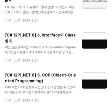
배포
t16, UInt32, UInt64 기수로서 0, 양수 / 부호가 없으므로
글 내용
U로 표현 System Half, Single, Double 실수로서, 부
C# 키워드가 .NET 유형과 어떻게 관련되어 있는지, 네임
동소수점 수 S..
스페이스와 어셈블리 간에는 어떤 관계가 있는지에 대한
것을 알면 C#언어를 이해하는데 도움이 될 수 있습니다.
작성시간
0
0
2024. 2. 20.
또한 .NET library에서 이전 .NET framework library
를 어떻게 사용하고 이식할 수 있는지의 여부도 함께 알아
볼 것이며 이를 통해 .NET을 좀더 폭넓게 활용할 수 있을
[C# 12와 .NET 8] 6. Interface와 Class
것입니다. 1. .NET 8 .NET에서는 Base Class Library
상속
(BCL) API를 통해 수 많은 기능들을 제공하고 있습니다. .
글 내용
NET Standard를 통해서는 다른 전체 .NET platform
이번 글을 통해서는 OOP(Object-Oriented Program
간 이런 기능들을 재사용할 수 있도록 하고 있는데 때문에
ming)을 사용한 하나의 개체에서 다른 새로운 type을 상
지금의 .NET과 이전의 것을 적절히 이해해둘 필요가 있습
속하는 기본 개념에 대해 알아볼 것입니다. 또한 generic
작성시간
0
0
2024. 2. 20.
니다. .NET Stand..
을 사용하여 어떻게 code를 안전하게 만들고 성능을 높일
수 있는지, delegate와 event를 통해 type 간 messa
ge를 어떻게 교환할 수 있는지를 알아보고 참조와 값 typ
[C# 12와 .NET 8] 5. OOP (Object-Orie
e에 대한 차이점도 확인해 볼 것입니다. 공통기능에 대한 i
nted Programming)
nterface를 구현하고 기능을 재사용하기 위해 기반 clas
글 내용
s로부터 상속받는 파생 class를 만들 것이며 상속된 type
C#에서는 OOP를 통해 자신만의 type을 만들 수 있습니
member를 재정의하고 다형성(polymorphism)도 사
다. 이를 위해 data를 저장하기 위한 field와 동작을 수행
용해 볼 것입니다. 또한 확장 method의 생성과 계층적으
하는 method를 포함해 type이 가질 수 있는 member
작성시간
0
0
2024. 1. 30.
로 상속된 class간 변환에..
들에 대해 encapsul화와 같은 OOP개념을 사용해 볼 것
입니다. 여기에 더해 tuple syntax support, out varia