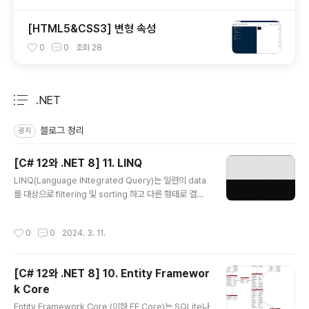
[HTML5&CSS3] 변형 속성
0
0
조회
28
.NET
분류 전체보기
주요 글 목록
블로그 정리
공지
[C# 12와 .NET 8] 11. LINQ
글 내용
LINQ(Language INtegrated Query)는 일련의 data
를 대상으로 filtering 및 sorting 하고 다른 형태로 결과
를 투영할 수 있는 언어확장 도구입니다. 1. 왜 LINQ인가?
(1) 명령형및 선언형 언어의 비교 LINQ는 2008년 .NET
작성시간
0
0
2024. 3. 11.
3.0과 .NET Framework 3.0과 함께 도입되었습니다.
그전에 C#및 .NET개발자는 명령형이라고 하는 절차적 c
ode문을 사용해 예를 들어 loop처럼 일련의 item들을
[C# 12와 .NET 8] 10. Entity Framewor
처리하곤 했습니다. 첫 번째 item에 대한 현재 위치를 설정
k Core
합니다. 지정한 값과 하나 또는 그 이상의 속성을 비교 비교
글 내용
하여 예를 들어 가격이 50 이상이어야 한다거나 수량이 동
Entity Framework Core (이하 EF Core)는 SQLite나