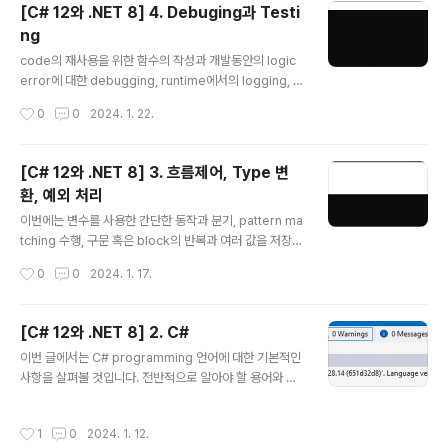
bles, inferred tuple names 그리고 default literals
[C# 12와 .NET 8] 4. Debuging과 Testi
과 같은 언어기능과 간단한 동작을 수행하기 위한 연산자
ng
와 지역함수를 정의하는 방법도 함께 살펴보고자 합니다.
글 내용
1. OOP (Object-Oriented Programming) 현실 세계
code의 재사용을 위한 함수의 작성과 개발동안의 logic
의 개체는 자동차나 사람과 같은 것이지만 programmin
error에 대한 debugging, runtime에서의 logging, c
g에서의 개체는 제품이나 은행 계좌와 같이 현실 세계의
ode의 bug제거와 신뢰성 및 안정성을 높이기 위한 unit t
작성시간
0
0
2024. 1. 22.
무언가..
est 등은 개발과정에서 매우 중요한 요소로 취급되고 있습
니다. 1. 함수 작성 programming에서의 기본적인 원칙
은 흔히 DRY불리는 '반복하지 마라'입니다. programmi
[C# 12와 .NET 8] 3. 흐름제어, Type 변
ng동안에 같은 구문을 작성하고 또 그것을 반복하고 있다
환, 예외 처리
면 이들 구문을 함수로 전환할 필요가 있습니다. 함수는 ap
글 내용
plication전체에서 하나의 작은 작업의 단위를 처리하는
이번에는 변수를 사용한 간단한 동작과 분기, pattern ma
부분으로서 예로 부가세 계산 logic과 같은 것들을 들 수
tching 수행, 구문 혹은 block의 반복과 여러 값을 저장하
있으며 이러한 함수는 회계 application의 여러 곳에서 재
기 위한 array, 특정 type에서 다른 type으로의 변수나
작성시간
0
0
2024. 1. 17.
사용될 수 있습니다. prog..
표현식에 대한 변환, 예외 처리 그리고 숫자형 변수에 대한
overflow를 확인하기 위한 방법 등에 관해서 알아볼 것입
니다. 1. 변수 연산 연산자는 변수나 literal값과 같은 피연
[C# 12와 .NET 8] 2. C#
산자에서 덧셈이나 곱셈과 같은 계산을 수행하는 것을 말
글 내용
이번 글에서는 C# programming 언어에 대한 기본적인
합니다. 보통은 연산결과에 대한 새로운 값을 반환하며 이
사항을 살펴볼 것입니다. 전반적으로 알아야 할 용어와 C#
를 다른 변수에 할당하는 과정이 있을 수 있습니다. 대부분
에 대한 기본적인 문법에 대한 것들입니다. 1. C# 언어 C#
의 연산자는 2진연산자로서 아래 예제와 같이 2개의 피연
을 통해 application에 대한 source code를 작성하려
산자를 필요로 합니다. var result = firstOperand ope
작성시간
1
0
2024. 1. 12.
면 그에 필요한 문법과 용어를 알고 있어야 할 것입니다. 다
rator secondOperand..