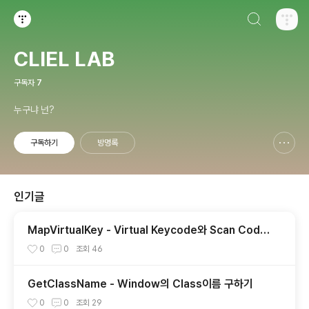
검색하기
티스토리
CLIEL LAB
구독자
7
누구냐 넌?
구독하기
방명록
신고하기 레이어
열기
인기글
MapVirtualKey - Virtual Keycode와 Scan Code
의 상호 변환
0
0
조회
46
GetClassName - Window의 Class이름 구하기
0
0
조회
29