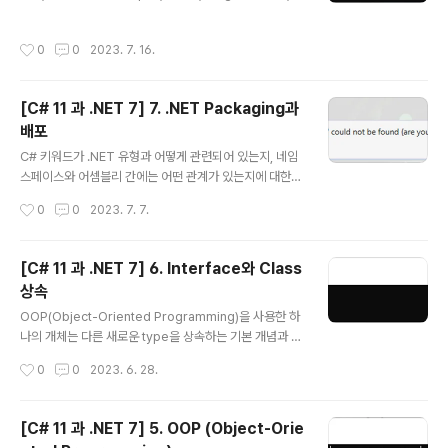
etwork access 등 몇 가지 공용 type들을 포함하고 있
Windows와 macOS 그리고 Linux에서 경로는 다르게
습니다. 1. 숫자 다루기 Data에 관한 가장 일반적인 작업중
취급되고 있으므로 .NET이 이를 어떻게 처리하는지를 ..
작성시간
0
0
2023. 7. 16.
하나가 바로 숫자입니다. 아래표는 .NET에서 숫자에 관한
가장 일반적인 type을 나타내고 있습니다. Namespace
Example Type Description System SByte, Int16,
[C# 11 과 .NET 7] 7. .NET Packaging과
Int32, Int64 정수로서 음수, 양수, 0 System Byte, UIn
배포
t16, UInt32, UInt64 기수로서 0, 양수 / 부호가 없으므로
글 내용
U로 표현 System Half, Single, Double 실수로서, 부
C# 키워드가 .NET 유형과 어떻게 관련되어 있는지, 네임
동소수점 수 S..
스페이스와 어셈블리 간에는 어떤 관계가 있는지에 대한
것을 알면 C#언어를 이해하는데 도움이 될 수 있습니다.
작성시간
0
0
2023. 7. 7.
또한 .NET library에서 이전 .NET framework library
를 어떻게 사용하고 이식할 수 있는지를 알게되면 .NET을
좀더 폭넓게 활용할 수 있을 것입니다. 1. .NET 7 .NET에
[C# 11 과 .NET 7] 6. Interface와 Class
서는 Base Class Library (BCL) API를 통해 수 많은 기
상속
능들을 제공하고 있습니다. .NET Standard를 통해서는
글 내용
다른 전체 .NET platform간 이런 기능들을 재사용할 수
OOP(Object-Oriented Programming)을 사용한 하
있도록 하고 있는데 때문에 지금의 .NET과 이전의 것을 적
나의 개체는 다른 새로운 type을 상속하는 기본 개념과 g
절히 이해해둘 필요가 있습니다. .NET Standard 2.0의
eneric을 사용하여 어떻게 code를 안전하게 만들고 성
작성시간
0
0
2023. 6. 28.
최소규격을 지..
능을 높일 수 있는지, delegate와 event를 통해 type
간 message를 어떻게 교환할 수 있는지를 알아보고 참
조와 값 type에 대한 차이점도 확인해 볼 것입니다. 공통
[C# 11 과 .NET 7] 5. OOP (Object-Orie
기능에 대한 interface를 구현하고 기능을 재사용하기 위