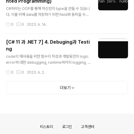
nted Programming)
해 기반 class로부터 상속받는 파생 class를 만들 것이며
글 내용
상속된 type member를 재정의하고 다형성(polymorp
C#에서는 OOP를 통해 자신만의 type을 만들 수 있습니
hism)을 사용해 볼 것입니다. 또한 확장 method의 생성
다. 이를 위해 data를 저장하기 위한 field와 동작을 수행
과 계층적으로 상속된 class 간 변환에 대한 것들, 그리고
하는 method를 포함해 type이 가질 수 있는 member
작성시간
0
0
2023. 6. 16.
static code ana..
들에 대해 encapsul화와 같은 OOP개념을 사용해 볼 것
입니다. 여기에 더해 tuple syntax support, out varia
bles, inferred tuple names 그리고 default literals
[C# 11 과 .NET 7] 4. Debuging과 Testi
과 같은 언어기능과 간단한 동작을 수행하기 위한 연산자
ng
와 지역함수를 정의하는 방법도 함께 살펴보고자 합니다.
글 내용
1. OOP (Object-Oriented Programming) 현실 세계
code의 재사용을 위한 함수의 작성과 개발동안의 logic
의 개체는 자동차나 사람과 같은 것이지만 programmin
error에 대한 debugging, runtime에서의 logging, c
g에서의 개체는 제품이나 은행 계좌와 같이 현실 세계의
ode의 bug제거와 신뢰성 및 안정성을 높이기 위한 unit t
작성시간
0
0
2023. 6. 2.
무언가..
est 등은 개발과정에서 매우 중요한 요소로 취급되고 있습
니다. 1. 함수 작성 programming에서의 기본적인 원칙
은 흔히 DRY불리는 '반복하지 마라'입니다. programmi
더보기
ng동안에 같은 구문을 작성하고 또 그것을 반복하고 있다
면 이들 구문을 함수로 전환할 필요가 있습니다. 함수는 ap
plication전체에서 하나의 작은 작업의 단위를 처리하는
부분으로서 예로 부가세 계산 logic과 같은 것들을 들 수
있으며 이러한 함수는 회계 application의 여러 곳에서 재
사용될 수 있습니다. prog..
의안내
티스토리
로그인
고객센터