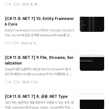
(1) 명령형및 선언형 언어의 기능 비교 LINQ는 2008년 .
작성시간
0
0
2023. 8. 18.
NET 3.0과 .NET Framework 3.0과 함께 도입되었습
니다. 그전에 C#및 .NET개발자는 명령형이라고 하는 절
차적 code문을 사용해 예를 들어 loop처럼 일련의 item
[C# 11 과 .NET 7] 10. Entity Framewor
들을 처리하곤 했습니다. 첫 번째 item에 대한 현재 위치를
k Core
설정합니다. 지정한 값과 하나 또는 그 이상의 속성을 비교
글 내용
비교하여 예를 들어 가격이 50 이상이어야 한다거나 수량
Entity Framework Core (이하 EF Core)는 SQLite나
이 동일한지등과 같은 경우처럼 처리해야 하는 item인지
SQL Server와 같은 관계형 database에 data를 읽고
를 확인합니다. 2번에..
쓰기 위한 객체-데이터 저장 mapping 기술입니다. 1. Da
작성시간
1
0
2023. 8. 11.
tabase Database에는 크게 2가지 종류가 있는데 하나
는 RDBMS(Relational Database Management Sy
stem)으로 SQL Server, PostgreSQL, MySQL, SQ
[C# 11 과 .NET 7] 9. File, Streams, Ser
Lite 등이 있고 다른 하나는 NoSQL로서 Azure Cosm
ialization
os DB, Redis, MongoDB, Apache Cassandra 등이
글 내용
있습니다. 관계형 database는 1970년대 개발된 것으로
Data에 대한 입출력의 대상은 file이나 stream이 될 수
SQL(Structured Query Language)을 통해 data를
있으며 때로는 text를 encoding 하거나 직렬화할 수 있
질의합니다. 그..
습니다. 1. File System 관리 Application에서는 종종
작성시간
0
0
2023. 7. 27.
다른 환경에서 file이나 directory등으로 입출력 동작을
수행해야 할 경우가 있으며 System 및 System.IO nam
espace에서는 이러한 목적의 class들을 포함하고 있습
[C# 11 과 .NET 7] 8. 공용 .NET Type
니다. (1) cross-platform 환경및 filesystem 우선 cro
글 내용
.NET에는 일반적인 개발과정에서 사용할 수 있는 숫자, 문
ss-platform환경을 처리하는 방법과 Windows와 Linu
자열, collection등과 span, index, range와의 작업, n
x 또는 macOS사이의 차이점에 대해 알아보고자 합니다.