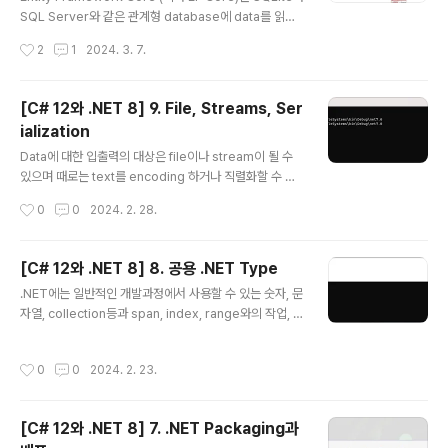
일한지등과 같은 경우처럼 처리해야 하는 item인지를 확
SQL Server와 같은 관계형 database에 data를 읽고
인합니다. 2번에서 조..
쓰기 위한 객체-데이터 저장 mapping 기술입니다. 1. Da
작성시간
2
1
2024. 3. 7.
tabase Database에는 크게 2가지 종류가 있는데 하나
는 RDBMS(Relational Database Management Sy
stem)으로 SQL Server, PostgreSQL, MySQL, SQ
[C# 12와 .NET 8] 9. File, Streams, Ser
Lite 등이 있고 다른 하나는 NoSQL로서 Azure Cosm
ialization
os DB, Redis, MongoDB, Apache Cassandra 등이
글 내용
있습니다. 관계형 database는 1970년대 개발된 것으로
Data에 대한 입출력의 대상은 file이나 stream이 될 수
SQL(Structured Query Language)을 통해 data를
있으며 때로는 text를 encoding 하거나 직렬화할 수 있
질의합니다. 그..
습니다. 1. File System 관리 Application에서는 종종
작성시간
0
0
2024. 2. 28.
다른 환경에서 file이나 directory등으로 입출력 동작을
수행해야 할 경우가 있으며 System 및 System.IO nam
espace에서는 이러한 목적의 class들을 포함하고 있습
[C# 12와 .NET 8] 8. 공용 .NET Type
니다. (1) cross-platform 환경및 filesystem 우선 cro
글 내용
.NET에는 일반적인 개발과정에서 사용할 수 있는 숫자, 문
ss-platform환경을 처리하는 방법과 Windows와 Linu
자열, collection등과 span, index, range와의 작업, n
x 또는 macOS사이의 차이점에 대해 알아보고자 합니다.
etwork access 등 몇 가지 공용 type들을 포함하고 있
Windows와 macOS 그리고 Linux에서 경로는 다르게
습니다. 1. 숫자 다루기 Data에 관한 가장 일반적인 작업중
취급되고 있으므로 .NET이 이를 어떻게 처리하는지를 ..
작성시간
0
0
2024. 2. 23.
하나가 바로 숫자입니다. 아래표는 .NET에서 숫자에 관한
가장 일반적인 type을 나타내고 있습니다. Namespace
Example Type Description System SByte, Int16,
[C# 12와 .NET 8] 7. .NET Packaging과
Int32, Int64 정수로서 음수, 양수, 0 System Byte, UIn