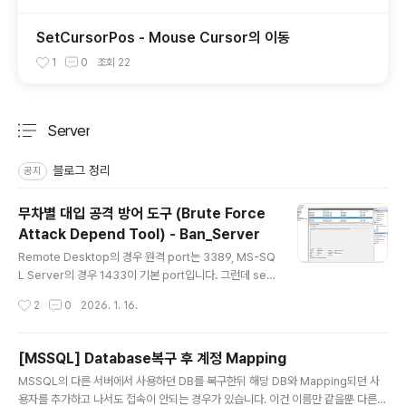
SetCursorPos - Mouse Cursor의 이동
1
0
조회
22
Server
분류 전체보기
주요 글 목록
블로그 정리
공지
무차별 대입 공격 방어 도구 (Brute Force
Attack Depend Tool) - Ban_Server
글 내용
Remote Desktop의 경우 원격 port는 3389, MS-SQ
L Server의 경우 1433이 기본 port입니다. 그런데 ser
ver를 외부에서 접속 가능하도록 두면 이 2개 port에 대
작성시간
2
0
2026. 1. 16.
해서 무차별 대입 공격이 발생함을 알 수 있습니다. For R
emote Desktop, the default remote port is 338
9, and for MS-SQL Server, it is 1433. However, if
[MSSQL] Database복구 후 계정 Mapping
you leave the server accessible from outside, y
글 내용
MSSQL의 다른 서버에서 사용하던 DB를 복구한뒤 해당 DB와 Mapping되던 사
ou can see that brute-force attacks occur on th
용자를 추가하고 나서도 접속이 안되는 경우가 있습니다. 이건 이름만 같을뿐 다른
ese two ports. port번호를 바꾸면 일시적으로는 공격