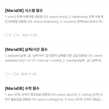
순번을 부여하게 됩니다. select row_number () over(partition by tp.Busin
essName order by tp.BillNo asc) as number, tp.BusinessName f..
[MariaDB] 시스템 함수
글 내용
1. user() 현재 사용자를 반환합니다. select user(); 2. database() 현재 사용 중
인 DB명을 반환합니다. select database(); 3. version() 현재 MariaDB으 버전
정보를 반환합니다. select version(); 4. sleep(초) '초'만큼 쿼리의 시간을 지연
합니다. select sleep(5);
작성시간
0
0
2021. 7. 23.
[MariaDB] 날짜/시간 함수
글 내용
1. adddate(날짜, 값) '날짜'에서 '값'만큼의 날짜를 더한 값을 반환합니다. select
adddate('2021-01-01', interval 1 month); 2. subdate(날짜 , 값) '날짜'에서
'값'만큼의 날짜를 뺀 결과를 반환합니다. select subdate('2021-02-01', inter
val 1 month); 3. addtime(시간, 값) '시간'에서 '값'만큼의 시간을 더한 값을 반환
작성시간
1
0
2021. 7. 23.
합니다. select addtime('2021-01-01 00:00:00', '1:1:1'); -- 1시간 1분 1초를
더한다. 4. subtime(시간, 값) '사간'에서 '값만큼의 시간을 뺀 결과를 반환합니다. s
elect subtime('2021-01-02 00:00:00', '..
[MariaDB] 수학 함수
글 내용
1. abs (숫자) 숫자의 절댓값을 반환합니다. select abs(10); 2. ceiling (숫자) 숫
자의 올림값을 반환합니다. select ceiling(3.4); 3. floor (숫자) 숫자의 내림값을
반환합니다. select floor(3.4); 4. round (숫자) 숫자의 반올림값을 반환합니다.