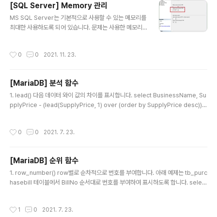
[SQL Server] Memory 관리
글 내용
MS SQL Server는 기본적으로 사용할 수 있는 메모리를
최대한 사용하도록 되어 있습니다. 문제는 사용한 메모리
를 다시 반환하지 않는다는 건데 이 때문에서 DB서버상에
다른 Service가 영향을 받게 되는 경우라면 Memory를
작성시간
0
0
2021. 11. 23.
제한하는 설정을 적용해줄 필요가 있습니다. Memory제
한 설정은 현재 Server에 설치된 물리적 Memory에 따
라 달라질 수 있는데 해당 내용에 관해서는 아래 표를 참고
[MariaDB] 분석 함수
하시면 됩니다. Memory 설정값 2GB 1500 4GB 320
글 내용
0 6GB 4800 8GB 6400 12GB 10000 16GB 1350
1. lead() 다음 데이터 와이 값의 차이를 표시합니다. select BusinessName, Su
0 24GB 21500 32GB 29000 48GB 44000 64GB
pplyPrice - (lead(SupplyPrice, 1) over (order by SupplyPrice desc)) a
60000 72GB 68000 96GB 92000 128GB 12400
s '차액' from tb_purchasebill tp ; 위 예제는 SupplyPrice라는 값을 기준으로
0 SQL Server E..
다음에 나오는 SupplyPrice와의 차이를 표시하도록 합니다. 예제에서 함수에 전달
작성시간
0
0
2021. 7. 23.
한 1 값은 다음 1번째 행을 의미합니다. 2. lag() lead()와 동일한 개념이며 단지 '다
음행'이 아닌 '이전행'의 데이터 차이를 표시한다는 차이 뿐입니다. select Busine
ssName, SupplyPrice - (lag(SupplyPrice, 1) over (order by..
[MariaDB] 순위 함수
글 내용
1. row_number() row별로 순차적으로 번호를 부여합니다. 아래 예제는 tb_purc
hasebill 테이블에서 BillNo 순서대로 번호를 부여하여 표시하도록 합니다. select
row_number () over(order by BillNo asc) as number, BusinessName f
rom tb_purchasebill tp; 전체적인 순서가 아닌 그룹별로 순서를 표시하고자 한
작성시간
1
0
2021. 7. 23.
다면 partition을 사용해야 합니다. 따라서 다음 쿼리는 BusinessName별로 각각