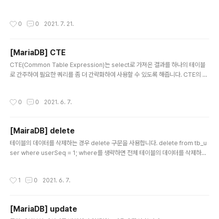
1억 bigint 8 -900경 ~ 900경 float 4 -3,40E+38 ~ 1.17E-38 double / real
8 -1.22E-308 ~ 1.79E+308 decimal(m, [d]) / numeric(m, [d]) 5~17 -10
작성시간
0
0
2021. 7. 21.
38+1 ~ 1038-1 decimal / numeric 에서 m은 전체자리수를, d는 소수점 이하
자리수를 의미합니다. 숫자형식에서 부호없는 정수를 지정할 수도 있는데 이런경우
-로 표현될 비트를 사용하게 되어서 -값은 표현할 수..
[MariaDB] CTE
글 내용
CTE(Common Table Expression)는 select로 가져온 결과를 하나의 테이블
로 간주하여 필요한 쿼리를 좀 더 간략화하여 사용할 수 있도록 해줍니다. CTE의 사
용형식은 아래와 같습니다. with [CTE이름] (컬럽명1, 컬럼명2....) as ( select 구
문... ) 상기 규칙에 따라 CTE를 작성하면 다음과 같은 형식으로 만들어질 수 있습니
작성시간
0
0
2021. 6. 7.
다. with tmpCTETbl (userAddress, totalAge) as ( select userAddress,
SUM(userAge) from tb_user tu group by userAddress ) select userA
ddress, totalAge from tmpCTETbl; 첫 번째 select문에서는 userAddres
[MairaDB] delete
s..
글 내용
테이블의 데이터를 삭제하는 경우 delete 구문을 사용합니다. delete from tb_u
ser where userSeq = 1; where를 생략하면 전체 테이블의 데이터를 삭제하므
로 주의해야 합니다. 만약 전체가 아닌 조건에 맞는 상위 몇 건의 데이터만 삭제하고
자 한다면 delete에 limit키워드를 사용합니다. delete from tb_user where u
작성시간
1
0
2021. 6. 7.
serName Like '홍%' limit 2; 따라서 위 예제는 조건에 맞는 상위 2건의 데이터만
삭제하게 됩니다. 전체 데이터를 삭제하는 경우 delete대신 truncate table구문
을 사용할 수도 있습니다. truncate table tb_user; truncate는 delete와 달리
[MariaDB] update
트랜잭션 로그를 남기지 않습니다. 다른 D..
글 내용