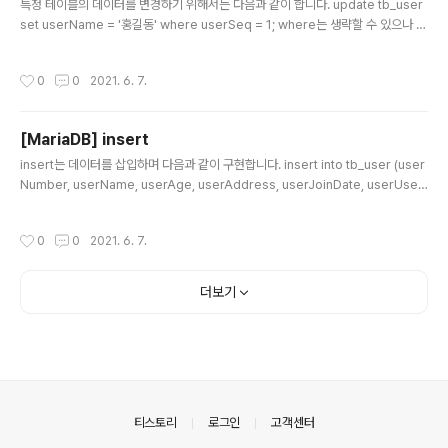
특정 테이블의 데이터를 변경하기 위해서는 다음과 같이 합니다. update tb_user
set userName = '홍길동' where userSeq = 1; where는 생략할 수 있으나 모
든 행의 데이터가 변경될 수 있으므로 주의해야 합니다.
작성시간
0
0
2021. 6. 7.
[MariaDB] insert
글 내용
insert는 데이터를 삽입하며 다음과 같이 구현합니다. insert into tb_user (user
Number, userName, userAge, userAddress, userJoinDate, userUse)
values ('CCC-000003', '홍길영', '35', '대구 광역시', now(), 1); 만약 여러 건(R
ow)의 데이터를 삽입하는 경우라면 , (콤마)로 각 행의 데이터를 구분하여 추가할 수
작성시간
0
0
2021. 6. 7.
있으며 insert into tb_user (userNumber, userName, userAge, userAdd
ress, userJoinDate, userUse) values ('CCC-000003', '홍길영', '35', '대
구 광역시', now(), 1), ('DDD-000004', '..
더보기
의안내
티스토리
로그인
고객센터