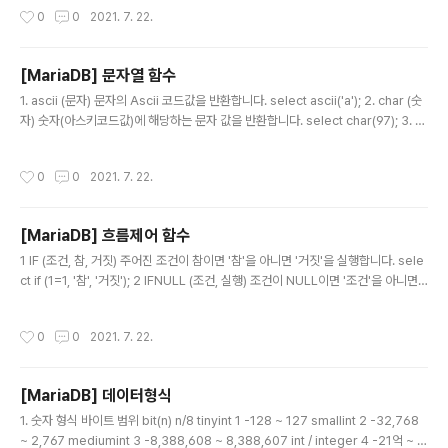
select round(3.6); 5. conv (숫자, 진수 1, 진수 2) '진수 1'은 숫자의 원래 진수
작성시간
0
0
2021. 7. 22.
를, '진수 2'에는 변환할 진수를 지정하여 '숫자'를 '진수 2'로 변환합니다. select c
onv('abc', 16, 2); 6. mod (숫자 1, 숫자 2) '숫자 1'을 '숫자 2'로 나눈 나머지 값을
반환합니다. select mod(161, 2); 7. rand 0 이상 1..
[MariaDB] 문자열 함수
글 내용
1. ascii (문자) 문자의 Ascii 코드값을 반환합니다. select ascii('a'); 2. char (숫
자) 숫자(아스키코드값)에 해당하는 문자 값을 반환합니다. select char(97); 3. bi
t_length (문자열) 주어진 문자열의 크기를 반환합니다. select bit_length('ab
c'); 4. char_length (문자열) 주어진 문자열의 길이를 반환합니다. select char_l
작성시간
0
0
2021. 7. 22.
ength('abc'); 5. length (문자열) 주어진 문자열에 할당된 Byte 수를 반환합니다.
select length('abc'); 참고로 영문, 숫자의 경우에는 1byte를 한글의 경우에는 2
byte를 할당합니다. 6. concat (문자열1, 문자열 2...) 주어진 문자열을 ..
[MariaDB] 흐름제어 함수
글 내용
1 IF (조건, 참, 거짓) 주어진 조건이 참이면 '참'을 아니면 '거짓'을 실행합니다. sele
ct if (1=1, '참', '거짓'); 2 IFNULL (조건, 실행) 조건이 NULL이면 '조건'을 아니면
'실행'을 반환합니다. select ifnull(null, 'NULL이다.'); 3 NULLIF (조건1, 조건2)
'조건1'과 '조건2'기 같으면 NULL을 아니면 '조건1'을 반환합니다. select nullif(1,
작성시간
0
0
2021. 7. 22.
2); -- 1반환
[MariaDB] 데이터형식
글 내용
1. 숫자 형식 바이트 범위 bit(n) n/8 tinyint 1 -128 ~ 127 smallint 2 -32,768
~ 2,767 mediumint 3 -8,388,608 ~ 8,388,607 int / integer 4 -21억 ~ 2