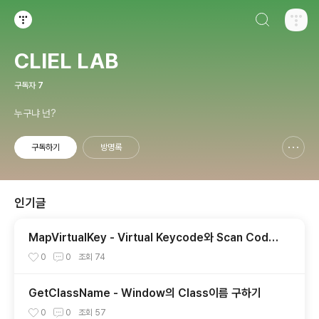
검색하기
티스토리
CLIEL LAB
구독자
7
누구냐 넌?
구독하기
방명록
신고하기 레이어
열기
인기글
MapVirtualKey - Virtual Keycode와 Scan Code
의 상호 변환
0
0
조회
74
GetClassName - Window의 Class이름 구하기
0
0
조회
57