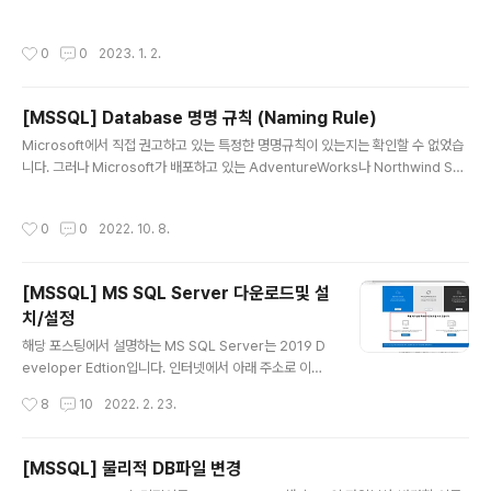
사용자로 인식하기 때문인데, 따라서 추가된 사용자가 같은 사용자라는걸 인식시켜
빈도가 줄지만 시간이 지나면 다시 공격이 되살아나..
줄 필요가 있습니다. 이때 sp_change_users_login procedure를 사용해 사용
작성시간
0
0
2023. 1. 2.
자를 Mapping시켜 줍니다. EXEC sp_change_users_login 'Auto_Fix', 'use
r_name'
[MSSQL] Database 명명 규칙 (Naming Rule)
글 내용
Microsoft에서 직접 권고하고 있는 특정한 명명규칙이 있는지는 확인할 수 없었습
니다. 그러나 Microsoft가 배포하고 있는 AdventureWorks나 Northwind Sa
mple Database를 통해서 어떠한 형식으로 Database의 개체들이 명명되었는지
를 살펴보니 아래와 같은 규칙을 찾을 수 있었습니다. 1. DB, Table, Column등 전
작성시간
0
0
2022. 10. 8.
체적인 기본 명명규칙은 Pascal Case로서 대문자로 시작합니다. ex) Adventur
eWorks, BusinessEntityAddress, StateProvinceID 2. Procedure는 소문
자 usp로 시작합니다. ex) uspGetBillOfMaterials uspGetManagerEmploy
[MSSQL] MS SQL Server 다운로드및 설
ees 3. Function은 소문자 ..
치/설정
글 내용
해당 포스팅에서 설명하는 MS SQL Server는 2019 D
eveloper Edtion입니다. 인터넷에서 아래 주소로 이동
합니다. SQL Server 다운로드 | Microsoft SQL Serv
작성시간
8
10
2022. 2. 23.
er 다운로드 | Microsoft 지금 Microsoft SQL Server
다운로드를 시작하세요. 내 데이터와 워크로드에 가장 적
합한 SQL Server 체험판 또는 버전, 에디션, 도구 또는
[MSSQL] 물리적 DB파일 변경
커넥터를 선택하세요. www.microsoft.com 첫 화면에
글 내용