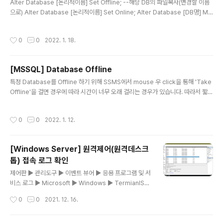
Alter Database [논리적이름] Set Offline; --해당 DB의 파일복사(변경할 이름
서 Devloper의 '다운로드'를 선택합니다. 다운로드된 파
으로) Alter Database [논리적이름] Set Online; Alter Database [DB명] Mo
일을 선택하여 설치를 시작합니다. 설치는 Basic과 Cust
dify File (Name = [논리적이름], FileName = '[물리적파일경로]'); Alter Data
om중 둘중 하나로 시작할 수 있으며 Custom을 선택해
base [DB명] Modify File (Name = [논리적이름(Log)], FileName = '[물리적
좀더 세분하된 설치 옵션으로 설치를 진행합니다. 설치미
작성시간
0
0
2022. 1. 18.
파일경로(Log)]');
디어를 내려 받는 경..
[MSSQL] Database Offline
글 내용
특정 Database를 Offline 하기 위해 SSMS에서 mouse 우 click을 통해 'Take
Offline'을 걸면 경우에 따라 시간이 너무 오래 걸리는 경우가 있습니다. 따라서 짧은
시간안에 해당 작업을 처리하려면 다음 절차를 따르면 됩니다. 1. Exec sp_who2
명령을 통해 offline 하고자 하는 DB를 사용 중인 사용자가 있는지를 확인합니다.
작성시간
0
0
2022. 1. 12.
만약 사용자가 존재한다면 Kill 명령을 통해 해당 SPID를 지정하고 강제 종료하도록
합니다. 2. 아래 명령으로 offline을 시도합니다. ALTER DATABASE Crminfod
b SET OFFLINE WITH ROLLBACK IMMEDIATE
[Windows Server] 원격제어(원격데스크
톱) 접속 로그 확인
글 내용
제어판 ▶ 관리도구 ▶ 이벤트 뷰어 ▶ 응용 프로그램 및 서
비스 로그 ▶ Microsoft ▶ Windows ▶ TermianlSer
vices-LocalSessionManager ▶ Operational 확인
작성시간
0
0
2021. 12. 16.
참고로 Local 은 바로 접속한 경우임.