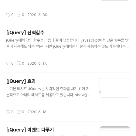
우저가 필요한 데이터를 서버에 요청하고 서버가 그 결과
를 반환하면 웹브라우저가 결과를 받아 화면에 표시합니
작성시간
0
0
2020. 6. 30.
다. 이 과정에서 웹브라우저는 서버에 요청하고 서버의 응
답을 받아 표시하는 과정에서 페이지 전환이 이루어지게
되는데 이때 사용자는 화면이 제대로 표시될 때까지 매번
[jQuery] 전역함수
기다려야 합니다. 뿐만 아니라 서버에서 결과를 받아 새롭
글 내용
게 표시해야 할 내용이 전체 페이지 내용 중에서 일부분에
jQuery에서 전역 함수는 다음과 같이 생성합니다. javascript에서 단순 함수를 만
불과한 경우에는 이 일부분의 결과를 표시하기 위해 페이
들어 사용해도 되는 부분이지만 jQuery에서는 이렇게 사용하는 것도 가능하다는 것
지 전체를 새로 받아 표시해야 하므로 대역 팽나무 비도 초
만 참고로 하면 될 것 같습니다. $.[함수명]의 형태로 선언한 뒤에 원하는 함수를 구
래하죠. 이 문제를 해결하고자 하는 통신방식이 바로 Ajax
현하고 $.[함수명]의 형태로 호출합니다. 만약 함수를 호출하는데 선택자가 사용되
작성시간
0
0
2020. 6. 17.
입니다. 예를 들어 티스토리 블로그에서 덧글..
어야 한다면 jQuery의 fn속성을 사용해야 합니다. $.fn.myfunc = function () {
$(this).animate({ opacity: 0.2 }, 'slow', function() { alert('완료'); }); }; $(fu
nction () { $('img').myfunc(); }); 이때 this는 선택자에서 선택된 요소를 의미하
[jQuery] 효과
며 함수를 호출할..
글 내용
1. 기본 메서드 JQuery는 시각적인 효과를 내기 위해 기
본적으로 아래의 메서드를 제공하고 있습니다. show() 화
면에 표시합니다. hide() 화면에서 숨김니다. toggle() sh
ow()와 hide()가 번갈아 실행됩니다. slideDown() 슬라
작성시간
0
0
2020. 6. 16.
이드 형태로 표시합니다. slideUp() 슬라이드 형태로 숨김
니다. slideToggle() slideDown()과 slideUp()을 번
갈아 실행합니다. fadeIn() 페이드 형태로 표시합니다. fa
[jQuery] 이벤트 다루기
deOut() 페이드 형태로 숨김니다. fadeToggle() fadeI
글 내용