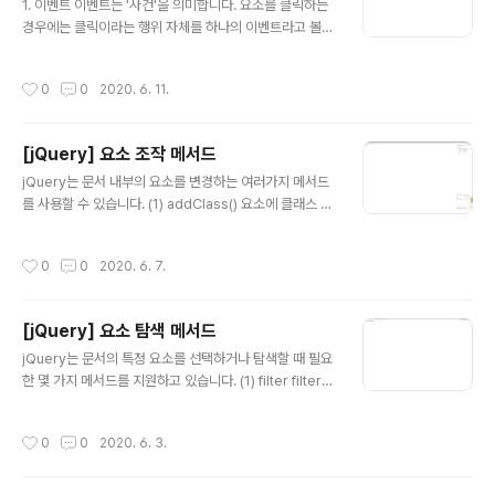
n()과 fadeOut()을 번갈아 실행합니다. ※ 번갈아 실행된
1. 이벤트 이벤트는 '사건'을 의미합니다. 요소를 클릭하는
다는 의미는 예를 들어 show()일 때 hide()를 한번 수행
경우에는 클릭이라는 행위 자체를 하나의 이벤트라고 볼
하고 hide()일 때 show()를 한번 수행한..
수 있으며 ready와 같은 경우에도 문서가 준비됨을 알리
는 이벤트라고 할 수 있습니다. 2. 이벤트 연결 jQuery에
작성시간
0
0
2020. 6. 11.
서 이벤트를 연결하는데 사용되는 메서드로 on이 있습니
다. 이벤트를 연결하는 기본적인 메서드입니다. 아래 예제
에서는 요소를 클릭했을 때 이벤트를 연결하는 과정을 보
[jQuery] 요소 조작 메서드
여주고 있습니다. 클릭 문자열 이외에 객체를 통한 이벤트
글 내용
연결도 가능합니다. $(function () { $('span').on({ clic
jQuery는 문서 내부의 요소를 변경하는 여러가지 메서드
k: function() { alert($(this).text()); } }) }); 위 예제의
를 사용할 수 있습니다. (1) addClass() 요소에 클래스 속
경우 this키워드가 사용되었는데 바로 이벤트를 발생시킨
성을 추가합니다. 자동차 자전거 비행기 배 오토바이 문자
요소를 의미합니다. t..
열 형태의 값을 지정하는것 이외에 매개변수로 함수를 지
작성시간
0
0
2020. 6. 7.
정할 수도 있습니다. 이는 이후에서 살펴보는 대부분의 메
서드에 동일하게 적용됩니다. $(function () { $('div').fin
d('span').each(function (index) { $(this).addClas
[jQuery] 요소 탐색 메서드
s(function (index){ return 'myclass'; }); }); }); (2) re
글 내용
moveClass() 클래스 속성을 제거합니다. 자동차 자전거
jQuery는 문서의 특정 요소를 선택하거나 탐색할 때 필요
비행기 배 오토바이 만약 요소에 여러 클래스가 지정되어
한 몇 가지 메서드를 지원하고 있습니다. (1) filter filter는
있는경우 특정 클래스만 제거하고자 한다..
필터선택자를 통해 요소를 선택할 수 있도록 합니다. 필터
선택자에 대해선 아래 글을 참고해 주세요. [Web/JQuer
작성시간
0
0
2020. 6. 3.
y] - [jQuery] 선택자 아래 예제는 filter메서드를 이용해
다수의 span에서 2번째 요소를 가져와 배경색을 변경합
니다. 자동차 자전거 비행기 배 오토바이 또는 다음과 같이