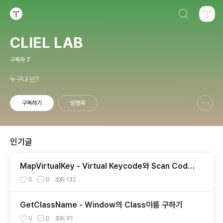
검색하기
티스토리
CLIEL LAB
구독자
7
누구냐 넌?
구독하기
방명록
신고하기 레이어
열기
인기글
MapVirtualKey - Virtual Keycode와 Scan Code
의 상호 변환
0
0
조회
132
GetClassName - Window의 Class이름 구하기
0
0
조회
91