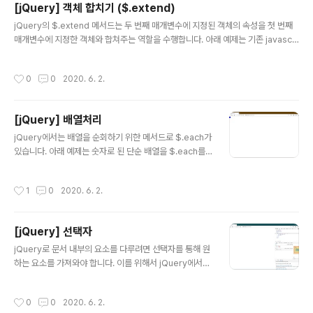
[jQuery] 객체 합치기 ($.extend)
메서드를 추가해 사용할 수도 있습니다. $(function () {
글 내용
$('span').filter(function (index) { return index ==
jQuery의 $.extend 메서드는 두 번째 매개변수에 지정된 객체의 속성을 첫 번째
1; }).css({ color: 'red' }); }); (2) end end는 문서의 탐
매개변수에 지정한 객체와 합쳐주는 역할을 수행합니다. 아래 예제는 기존 javascri
색상태를 이전으로 되돌..
pt에서 객체를 생성 후 해당 객체에 원하는 속성을 추가하는 방법을 보여주고 있습니
다. $(function () { var obj = {}; obj.name = '홍길동'; alert(obj.name); }); 이
작성시간
0
0
2020. 6. 2.
것을 jQuery의 $.extend를 사용하면 다음과 같이 바꿀 수 있습니다. $(function
() { var obj = {}; $.extend(obj, { name : '홍길동' }); alert(obj.name); }); 물
론 다수의 속성을 추가하는데도 사용할 수 있으며 속성이 많으면 많을수록 $.exten
[jQuery] 배열처리
d메서드를..
글 내용
jQuery에서는 배열을 순회하기 위한 메서드로 $.each가
있습니다. 아래 예제는 숫자로 된 단순 배열을 $.each를
통해 순회하는 방법을 보여주고 있습니다. $(function () {
var obj = [ 1, 2, 3, 4, 5 ]; $.each(obj, function (ind
작성시간
1
0
2020. 6. 2.
ex, item) { alert(item); }); }); 배열이 객체인 경우에도
같은 방법으로 순회합니다. $(function () { var obj = [ {
name : '홍길동', addr : '서울시' }, { name : '홍길순', ad
[jQuery] 선택자
dr : '부산시' }, { name : '홍길남', addr : '대구시' } ]; $.e
글 내용
ach(obj, function (index, item) { alert(item.n..
jQuery로 문서 내부의 요소를 다루려면 선택자를 통해 원
하는 요소를 가져와야 합니다. 이를 위해서 jQuery에서는
CSS선택자를 사용하고 있습니다. 따라서 CSS선택자를
알면 jQuery에서 그대로 응용이 가능합니다. [Web/HT
작성시간
0
0
2020. 6. 2.
ML5 & CSS3] - [HTML5&CSS3] CSS선택자 -1 [W