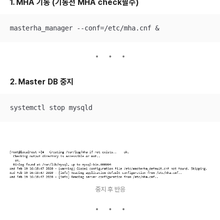
1. MHA 기동 (기동전 MHA check필수)
masterha_manager --conf=/etc/mha.cnf &
2. Master DB 중지
systemctl stop mysqld
중지 후 반응