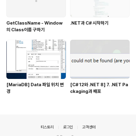
GetClassName - Window
.NET과 C# 시작하기
의 Class이름 구하기
[MariaDB] Data 파일 위치 변
[C# 12와 .NET 8] 7. .NET Pa
경
ckaging과 배포
의안내
티스토리
로그인
고객센터