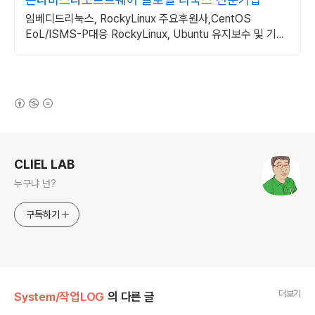
임베디드리눅스, RockyLinux 주요후원사,CentOS
EoL/ISMS-P대응 RockyLinux, Ubuntu 유지보수 및 기술
지원
(새창열림)
로그 정보
CLIEL LAB
누구냐 넌?
구독하기
더보기
System/작업LOG
의 다른 글