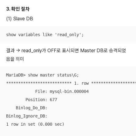
3. 확인 절차
(1) Slave DB
show variables like 'read_only';
결과 -> read_only가 OFF로 표시되면 Master DB로 승격되었
음을 의미
MariaDB> show master status\G;

*************************** 1. row *******************
            File: mysql-bin.000004

        Position: 677

    Binlog_Do_DB:

Binlog_Ignore_DB:

1 row in set (0.000 sec)
