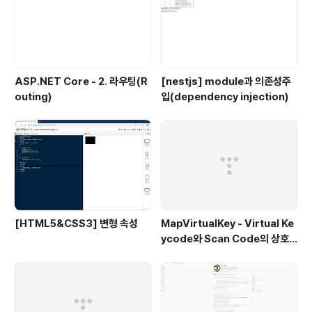
ASP.NET Core - 2. 라우팅(R
[nestjs] module과 의존성주
outing)
입(dependency injection)
[HTML5&CSS3] 변형 속성
MapVirtualKey - Virtual Ke
ycode와 Scan Code의 상호
변환