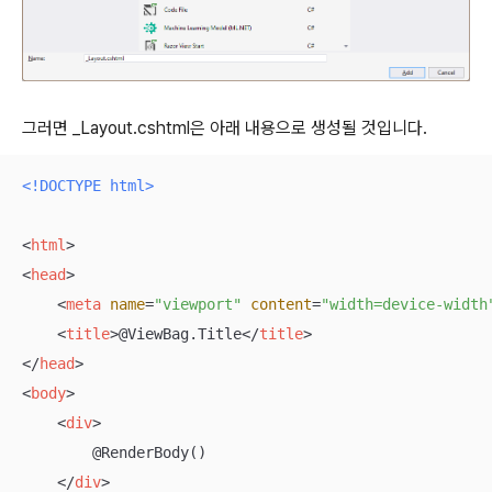
그러면 _Layout.cshtml은 아래 내용으로 생성될 것입니다.
<!DOCTYPE 
html
>
<
html
>
<
head
>
<
meta
name
=
"viewport"
content
=
"width=device-width
<
title
>
@ViewBag.Title
</
title
>
</
head
>
<
body
>
<
div
>
        @RenderBody()

</
div
>