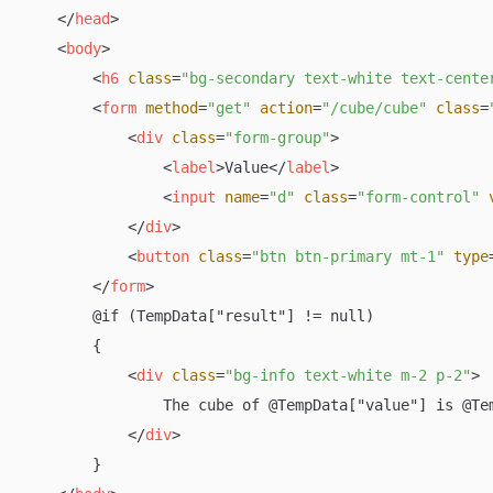
</
head
>
<
body
>
<
h6
class
=
"bg-secondary text-white text-cente
<
form
method
=
"get"
action
=
"/cube/cube"
class
=
<
div
class
=
"form-group"
>
<
label
>
Value
</
label
>
<
input
name
=
"d"
class
=
"form-control"
</
div
>
<
button
class
=
"btn btn-primary mt-1"
type
</
form
>
        @if (TempData["result"] != null)

        {

<
div
class
=
"bg-info text-white m-2 p-2"
>
                The cube of @TempData["value"] is @Tem
</
div
>
        }
