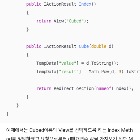
public
 IActionResult 
Index
(
)
        {

return
 View(
"Cubed"
);

        }

public
 IActionResult 
Cube
(
double
 d
)
        {

            TempData[
"value"
] = d.ToString();

            TempData[
"result"
] = Math.Pow(d, 
3
).ToStri
return
 RedirectToAction(
nameof
(Index));

        }

    }

}
예제에서는 Cubed이름의 View를 선택하도록 하는 Index Meth
od를 정의하였고 요청으로부터 d매개변수 값을 가져오기 위한 M