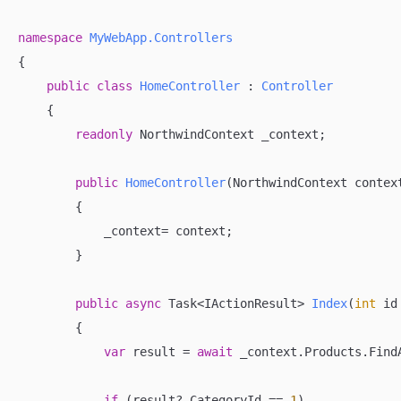
namespace
MyWebApp.Controllers
{

public
class
HomeController
 : 
Controller
    {

readonly
 NorthwindContext _context;

public
HomeController
(
NorthwindContext contex
        {

            _context= context;

        }

public
async
 Task<IActionResult> 
Index
(
int
 id
        {

var
 result = 
await
 _context.Products.FindA
if
 (result?.CategoryId == 
1
)
