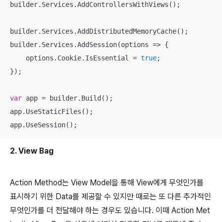
builder.Services.AddControllersWithViews();

builder.Services.AddDistributedMemoryCache();

builder.Services.AddSession(options => {

    options.Cookie.IsEssential = 
true
;

});

var
 app = builder.Build();

app.UseStaticFiles();

app.UseSession();
2. View Bag
Action Method는 View Model을 통해 View에게 무엇인가를
표시하기 위한 Data를 제공할 수 있지만 때로는 또 다른 추가적인
무엇인가를 더 전달해야 하는 경우도 있습니다. 이때 Action Met