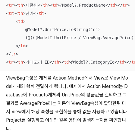
<
tr
>
<
th
>
제품명
</
th
>
<
td
>
@Model?.ProductName
</
td
>
</
tr
>
<
tr
>
<
th
>
단가
</
th
>
<
td
>
        @Model?.UnitPrice.ToString("c")

        (@(((Model?.UnitPrice / ViewBag.AveragePrice) 
</
td
>
</
tr
>
<
tr
>
<
th
>
카테고리 ID
</
th
>
<
td
>
@Model?.CategoryId
</
td
>
</
t
VIewBag속성은 개체를 Action Method에서 View로 View Mo
del개체와 함께 전달하게 됩니다. 예제에서 Action Method는 D
atabase에 Products개체의 UnitPrice의 평균값을 질의하고 그
결과를 AveragePrice라는 이름의 ViewBag속성에 할당한뒤 다
시 View에서 해당 속성을 표현식을 통해 값을 사용하고 있습니다.
Project를 실행하고 아래와 같은 응답이 발생하는지를 확인합니
다.