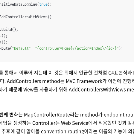
nsitiveDataLogging(
true
);

AddControllersWithViews()

.Build();

();

();

Route(
"Default"
, 
"{controller=Home}/{action=Index}/{id?}"
);

ew를 통해서 이루어 지는데 이 것은 위에서 언급한 것처럼 C#표현식과
. AddControllers method는 MVC Framework가 이전에 진행하던
원하기 때문에 View를 사용하기 위해 AddControllersWithViews
두번째 변화는 MapControllerRoute라는 method가 endpoint r
을 생성하는 Controller는 Web Service에서 적용했던 것과 같은 ro
추후에 같이 알아볼 convention routing이라는 이름의 기능에 