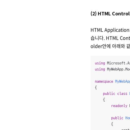
(2) HTML Contr
HTML Applicat
습니다. HTML Contr
older안에 아래와 
using
using
 MyWebApp.Mod
namespace
MyWebAp
{

public
class
    {

readonly
 
public
Ho
        {
