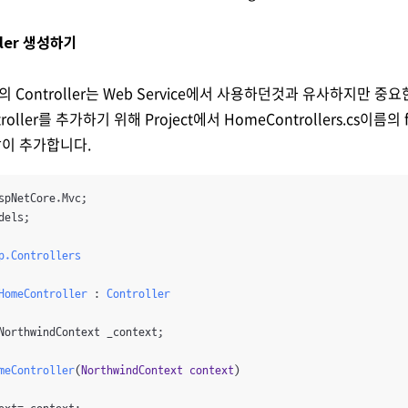
oller 생성하기
ion의 Controller는 Web Service에서 사용하던것과 유사하지만 중
oller를 추가하기 위해 Project에서 HomeControllers.cs이름의 file
같이 추가합니다.
els;

p.Controllers
HomeController
 : 
Controller
NorthwindContext _context;

meController
(
NorthwindContext context
)