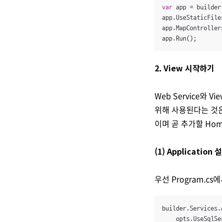
var
 app = builder
app.UseStaticFiles
app.MapControllers
app.Run();
2. View 시작하기
Web Service와 
위해 사용된다는 것은 
이며 곧 추가할 Hom
(1) Application
우선 Program.c
builder.Services.
    opts.UseSqlSe