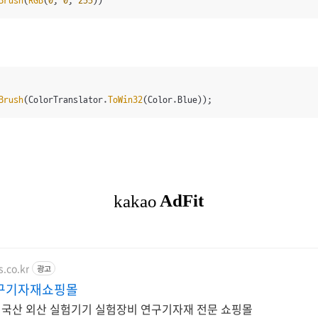
Brush
(
RGB
(
0
, 
0
, 
255
))
Brush
(ColorTranslator.
ToWin32
(Color.Blue));
s.co.kr
광고
구기자재쇼핑몰
한 국산 외산 실험기기 실험장비 연구기자재 전문 쇼핑몰