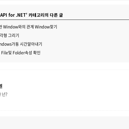
 API for .NET' 카테고리의 다른 글
정한 Window와의 관계 Window찾기
진 사각형 그리기
- Windows가동 시간알아내기
s - File및 Folder속성 확인
엘
 넌?