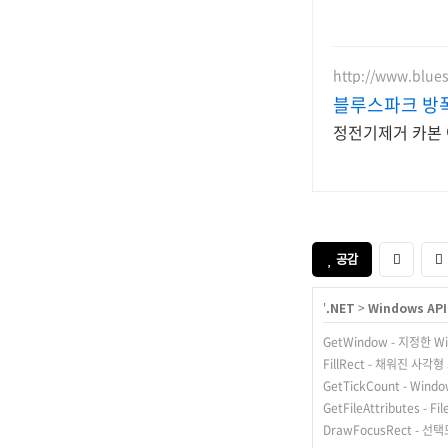
http://www.blues
블루스파크 방
정전기제거 카본 
공감
'
.NET
>
Windows API 
GetWindow - 지정한 
FillRect - 채워진 사각
GetTickCount - W
GetFileAttributes - 
DrawFocusRect -