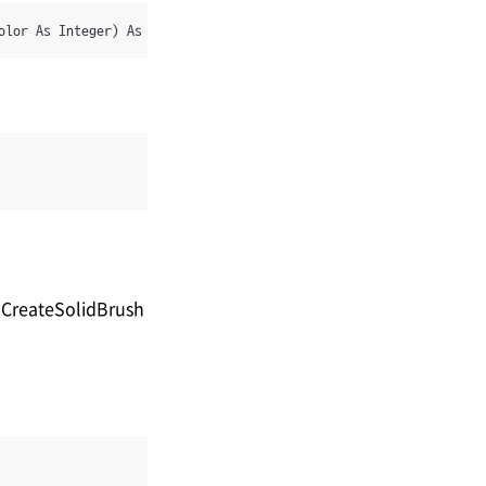
olor As Integer) As Integer
eateSolidBrush