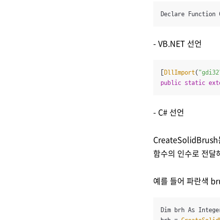
Declare Function 
- VB.NET 선언
[
DllImport
(
"gdi32
public
static
ext
- C# 선언
CreateSolidBr
함수의 인수로 전달
예를 들어 파란색 b
Dim brh As Integer