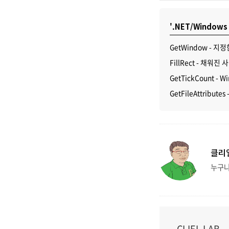
'.NET/Windows
GetWindow - 지
FillRect - 채워
GetTickCount 
GetFileAttribute
클리
누구냐
CLIEL LAB