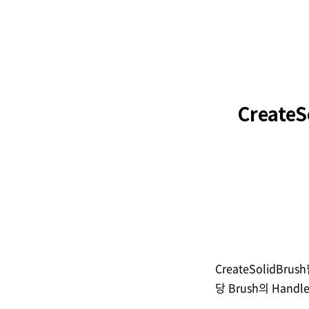
Create
CreateSolidBr
당 Brush의 Hand