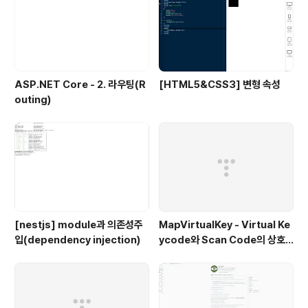
ASP.NET Core - 2. 라우팅(R
[HTML5&CSS3] 변형 속성
outing)
[nestjs] module과 의존성주
MapVirtualKey - Virtual Ke
입(dependency injection)
ycode와 Scan Code의 상호
변환