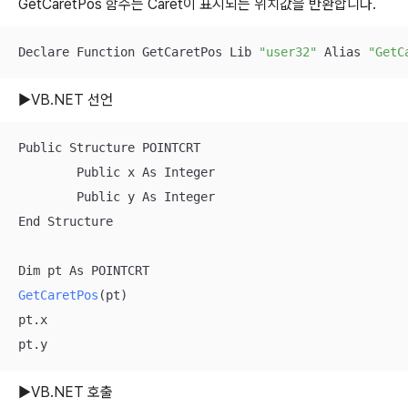
GetCaretPos 함수는 Caret이 표시되는 위치값을 반환합니다.
Declare Function GetCaretPos Lib 
"user32"
 Alias 
"GetC
▶VB.NET 선언
Public Structure POINTCRT

        Public x As Integer

        Public y As Integer

End Structure

GetCaretPos
(pt)
pt.x

pt.y
▶VB.NET 호출