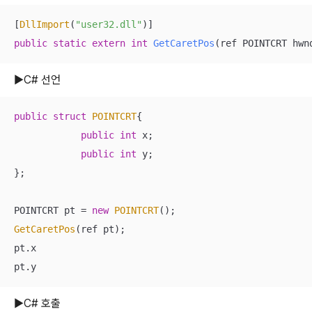
[
DllImport
(
"user32.dll"
public
static
extern
int
GetCaretPos
(ref POINTCRT hwn
▶C# 선언
public
struct
POINTCRT
{
public
int
 x;

public
int
 y;

};

POINTCRT pt = 
new
POINTCRT
GetCaretPos
(ref pt);

pt.x

pt.y
▶C# 호출