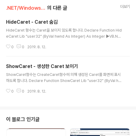
더보기
.NET/Windows API for .NET
의 다른 글
HideCaret - Caret 숨김
글 내용
HideCaret 함수는 Caret을 보이지 않도록 합니다. Declare Function Hid
eCaret Lib "user32" (ByVal hwnd As Integer) As Integer ▶VB.NET
선언 HideCaret(handle) ▶VB.NET 호출 [DllImport("user32.dll")] pu
0
0
2019. 8. 12.
blic static extern int HideCaret(int hwnd); ▶C# 선언 HideCaret(han
dle); ▶C# 호출 HideCaret함수 호출시 인수로는 Caret이 표시되고 있는 개
체의 Handle을 지정합니다.
ShowCaret - 생성한 Caret 보이기
글 내용
ShowCaret함수는 CreateCaret함수에 의해 생성된 Caret를 화면에 표시
하도록 합니다. Declare Function ShowCaret Lib "user32" (ByVal hw
nd As Integer) As Integer ▶VB.NET 선언 ShowCaret(Handle) ▶VB.
0
0
2019. 8. 12.
NET 호출 [DllImport("user32.dll")] public static extern int ShowCar
et(int hwnd); ▶C# 선언 ShowCaret(Handle); ▶C# 호출 ShowCaret
의 인수로는 Caret이 생성된 Form이나 Control의 Handle값을 넘겨주면 됩
니다.
이 블로그 인기글