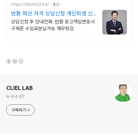
https://lifeinfo24.kr
광고
반환 파산 자격 상담신청 개인회생 신
청자격 빠른상담
상담신청 후 안내전화. 반환 광고책임변호사
구제준 수임료분납가능 채무탕감
(새창열림)
로그 정보
CLIEL LAB
누구냐 넌?
구독하기