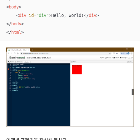
<
body
>
<
div
id
=
"div"
>
Hello, World!
</
div
>
</
body
>
</
html
>