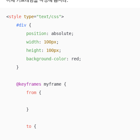
이제 키프레임을 작성해 봅시다.
<
style
type
=
"text/css"
>
#div
 {

position
: absolute;

width
: 
100px
;

height
: 
100px
;

background-color
: red;

    }

@keyframes
 myframe {

from
 {

        }

to
 {
