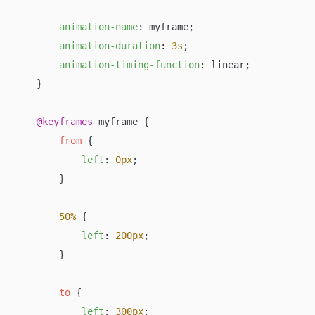
animation-name
: myframe;

animation-duration
: 
3s
;

animation-timing-function
: linear;

    }

@keyframes
 myframe {

from
 {

left
: 
0px
;

        }

50%
 {

left
: 
200px
;

        }

to
 {

left
: 
300px
;
