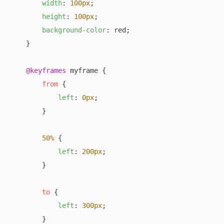
width
: 
100px
;

height
: 
100px
;

background-color
: red;

    }

@keyframes
 myframe {

from
 {

left
: 
0px
;

        }

50%
 {

left
: 
200px
;

        }

to
 {

left
: 
300px
;

        }
