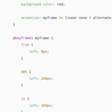
background-color
: red;

animation
: myframe 
3s
 linear none 
3
 alternate;
    }

@keyframes
 myframe {

from
 {

left
: 
0px
;

        }

50%
 {

left
: 
200px
;

        }

to
 {

left
: 
300px
;
