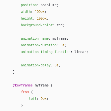
position
: absolute;

width
: 
100px
;

height
: 
100px
;

background-color
: red;

animation-name
: myframe;

animation-duration
: 
3s
;

animation-timing-function
: linear;

animation-delay
: 
3s
;

    }

@keyframes
 myframe {

from
 {

left
: 
0px
;

        }
