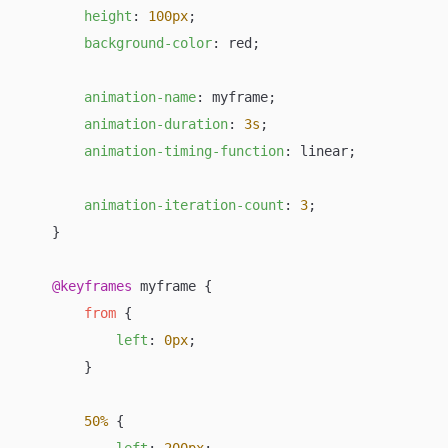
height
: 
100px
;

background-color
: red;

animation-name
: myframe;

animation-duration
: 
3s
;

animation-timing-function
: linear;

animation-iteration-count
: 
3
;

    }

@keyframes
 myframe {

from
 {

left
: 
0px
;

        }

50%
 {
