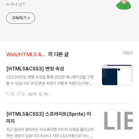
누구냐 넌?
구독하기
더보기
Web/HTML5 & CSS3
의 다른 글
[HTML5&CSS3] 변형 속성
글 내용
CSS3에서는 변형 속성을 통해 간단한 애니메이션을 구현
할 수 있습니다. 우선 변경 속성이 어떻게 사용되는지부터
간단하게 알아보겠습니다. Web Page Design Hello,
0
0
2019. 12. 19.
World! 위 예제는 div에 간단한 스타일을 적용한 예제입
니다. 이 상태에서 div에 마우스를 올리면 색상이 변하도록
스타일을 다음과 같이 추가합니다. 그럼 div에 마우스를 올
[HTML5&CSS3] 스프라이트(Sprite) 이
릴 때마다 색상이 검은색으로 바뀔 것입니다. 이제 애니메
이션 구현을 위해 transition-duration 속성을 추가하고
미지
글 내용
값을 3s로 주겠습니다. 이렇게 하면 div에 마우스를 올릴
최근 들어서 웹에서는 되도록이면 이미지 사용을 줄이고자
때 색상이 바뀌는 건 똑같지만 3초 정도의 지연시간이 적
하는 경향이 있습니다. font나 기타 CSS사용으로 어느 정