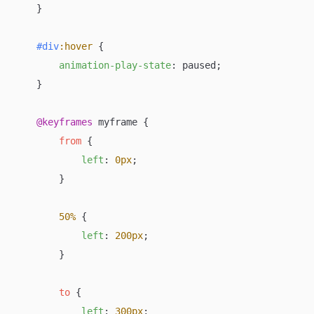
    }

#div
:hover
 {

animation-play-state
: paused;

    }

@keyframes
 myframe {

from
 {

left
: 
0px
;

        }

50%
 {

left
: 
200px
;

        }

to
 {

left
: 
300px
;
