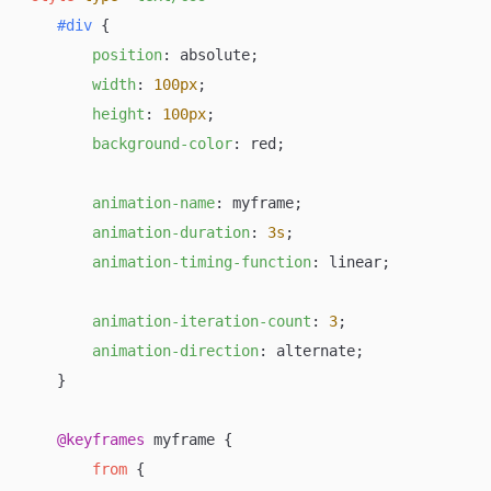
#div
 {

position
: absolute;

width
: 
100px
;

height
: 
100px
;

background-color
: red;

animation-name
: myframe;

animation-duration
: 
3s
;

animation-timing-function
: linear;

animation-iteration-count
: 
3
;

animation-direction
: alternate;

    }

@keyframes
 myframe {

from
 {
