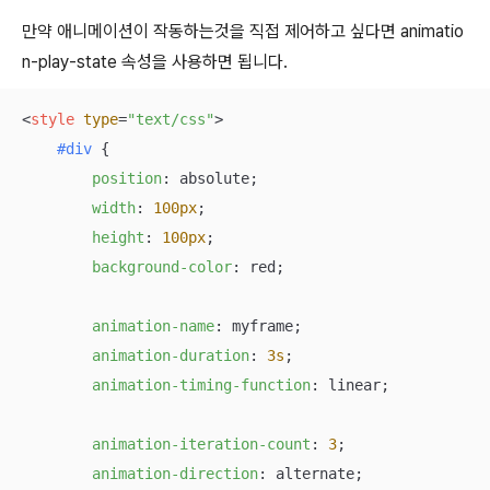
만약 애니메이션이 작동하는것을 직접 제어하고 싶다면 animatio
n-play-state 속성을 사용하면 됩니다.
<
style
type
=
"text/css"
>
#div
 {

position
: absolute;

width
: 
100px
;

height
: 
100px
;

background-color
: red;

animation-name
: myframe;

animation-duration
: 
3s
;

animation-timing-function
: linear;

animation-iteration-count
: 
3
;

animation-direction
: alternate;
