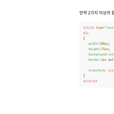
만약 2가지 이상의 
<
style
type
=
"text
div
{

width
:
100px
;

height
:
75px
;

background-col
border
:
1px
 sol
transform
: 
sca
</
style
>