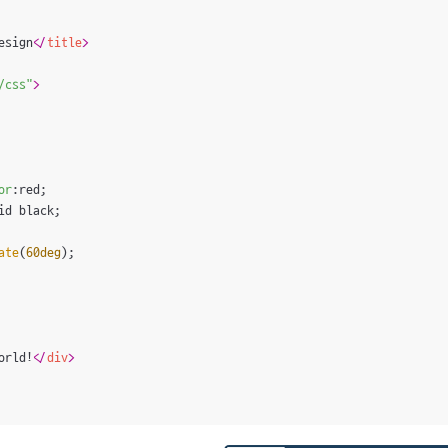
esign
</
title
>
/css"
>
or
:red;

id black;

ate
(
60deg
);

orld!
</
div
>