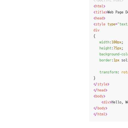
<!DOCTYPE 
html
>
<
html
>
<
title
>
Web Page D
<
head
>
<
style
type
=
"text
div
{

width
:
100px
;

height
:
75px
;

background-col
border
:
1px
 sol
transform
: 
rot
</
style
>
</
head
>
<
body
>
<
div
>
Hello, W
</
body
>
</
html
>