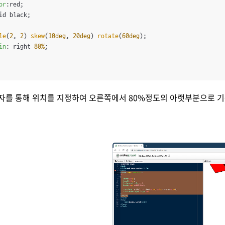
or
:red;

id black;

le
(
2
, 
2
) 
skew
(
10deg
, 
20deg
) 
rotate
(
60deg
);

in
: right 
80%
;

숫자를 통해 위치를 지정하여 오른쪽에서 80%정도의 아랫부분으로 