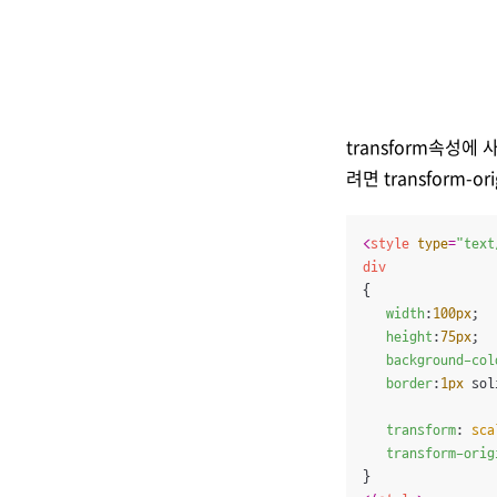
transform속성
려면 transform-
<
style
type
=
"text
div
{

width
:
100px
;

height
:
75px
;

background-col
border
:
1px
 sol
transform
: 
sca
transform-orig