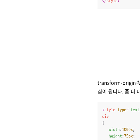
</
style
>
transform-or
심이 됩니다. 좀 더
<
style
type
=
"text
div
{

width
:
100px
;

height
:
75px
;
