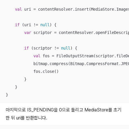
val
 uri = contentResolver.insert(MediaStore.Images
if
 (uri != 
null
) {

var
 scriptor = contentResolver.openFileDescri
if
 (scriptor != 
null
) {

val
 fos = FileOutputStream(scriptor.fileDe
            bitmap.compress(Bitmap.CompressFormat.JPE
            fos.close()

        }

    }

}
마지막으로 IS_PENDING을 0으로 돌리고 MediaStore를 초기
한 뒤 uri를 반환합니다.