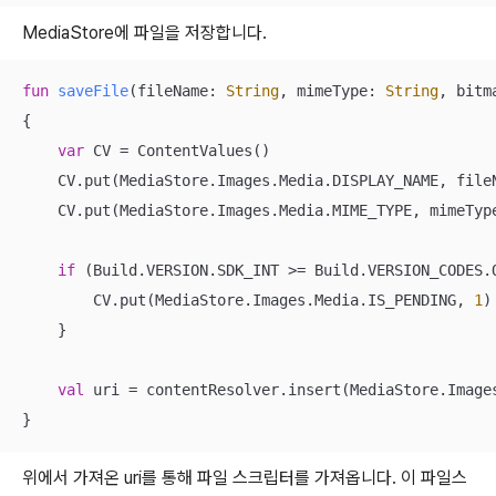
MediaStore에 파일을 저장합니다.
fun
saveFile
(fileName: 
String
, mimeType: 
String
, bitm
{

var
 CV = ContentValues()

    CV.put(MediaStore.Images.Media.DISPLAY_NAME, fileN
    CV.put(MediaStore.Images.Media.MIME_TYPE, mimeType
if
 (Build.VERSION.SDK_INT >= Build.VERSION_CODES.Q
        CV.put(MediaStore.Images.Media.IS_PENDING, 
1
)

    }

val
 uri = contentResolver.insert(MediaStore.Images
}
위에서 가져온 uri를 통해 파일 스크립터를 가져옵니다. 이 파일스