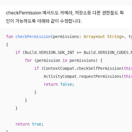
checkPermission 메서드도 카메라, 저장소등 다른 권한들도 확
인이 가능하도록 아래와 같이 수정합니다.
fun
checkPermission
(permissions: 
Array
<
out
String
>, t
{

if
 (Build.VERSION.SDK_INT >= Build.VERSION_CODES.M
for
 (permission 
in
 permissions) {

if
 (ContextCompat.checkSelfPermission(
thi
                ActivityCompat.requestPermissions(
thi
return
false
;

            }

        }

    }

return
true
;
