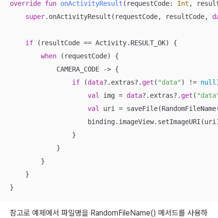
override
fun
onActivityResult
(requestCode: 
Int
, resul
super
.onActivityResult(requestCode, resultCode, 
d
if
 (resultCode == Activity.RESULT_OK) {

when
 (requestCode) {

            CAMERA_CODE -> {

if
 (
data
?.extras?.
get
(
"data"
) != 
null
val
 img = 
data
?.extras?.
get
(
"data
val
 uri = saveFile(RandomFileName
                    binding.imageView.setImageURI(uri)
                }

            }

        }

    }

}
참고로 예제에서 파일명을 RandomFileName() 메서드를 사용하