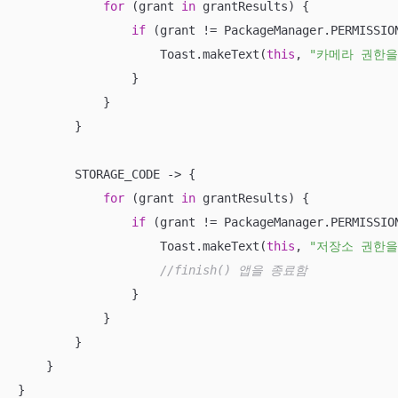
for
 (grant 
in
 grantResults) {

if
 (grant != PackageManager.PERMISSION
                    Toast.makeText(
this
, 
"카메라 권한을
                }

            }

        }

        STORAGE_CODE -> {

for
 (grant 
in
 grantResults) {

if
 (grant != PackageManager.PERMISSION
                    Toast.makeText(
this
, 
"저장소 권한을
//finish() 앱을 종료함
                }

            }

        }

    }

}