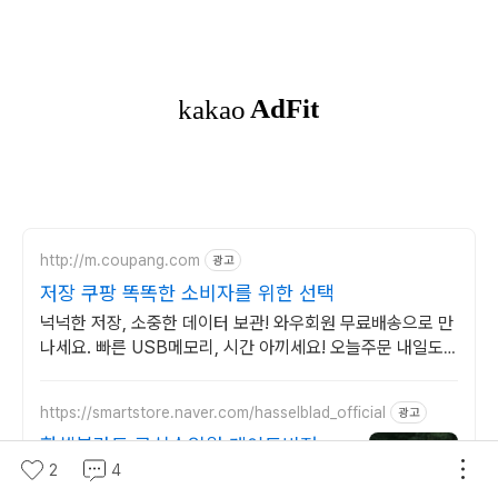
http://m.coupang.com
광고
저장 쿠팡 똑똑한 소비자를 위한 선택
넉넉한 저장, 소중한 데이터 보관! 와우회원 무료배송으로 만
나세요. 빠른 USB메모리, 시간 아끼세요! 오늘주문 내일도
착 로켓배송으로.
https://smartstore.naver.com/hasselblad_official
광고
핫셀블라드 공식수입원 게이트비젼
2
4
핫셀블라드 공식스토어 게이트비젼 핫셀블