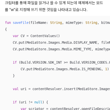
크립터를 통해 파일을 읽거나 쓸 수 있게 되는데 예제에서는 모드
를 "w"로 지정해 쓰기 위한 것임을 나타내고 있습니다.
fun
saveFile
(fileName: 
String
, mimeType: 
String
, bitm
{

var
 CV = ContentValues()

    CV.put(MediaStore.Images.Media.DISPLAY_NAME, fileN
    CV.put(MediaStore.Images.Media.MIME_TYPE, mimeType
if
 (Build.VERSION.SDK_INT >= Build.VERSION_CODES.Q
        CV.put(MediaStore.Images.Media.IS_PENDING, 
1
)

    }

val
 uri = contentResolver.insert(MediaStore.Images
if
 (uri != 
null
) {

var
 scriptor = contentResolver.openFileDescri