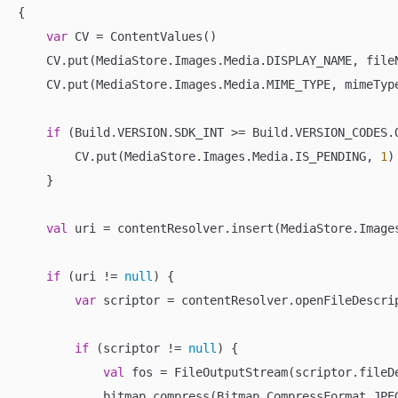
{

var
 CV = ContentValues()

    CV.put(MediaStore.Images.Media.DISPLAY_NAME, fileN
    CV.put(MediaStore.Images.Media.MIME_TYPE, mimeType
if
 (Build.VERSION.SDK_INT >= Build.VERSION_CODES.Q
        CV.put(MediaStore.Images.Media.IS_PENDING, 
1
)

    }

val
 uri = contentResolver.insert(MediaStore.Images
if
 (uri != 
null
) {

var
 scriptor = contentResolver.openFileDescri
if
 (scriptor != 
null
) {

val
 fos = FileOutputStream(scriptor.fileDe
            bitmap.compress(Bitmap.CompressFormat.JPE