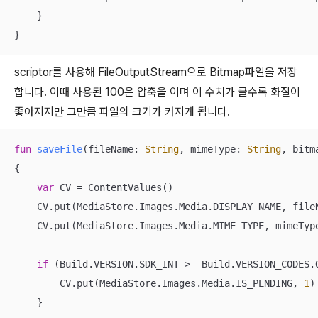
    }

}
scriptor를 사용해 FileOutputStream으로 Bitmap파일을 저장
합니다. 이때 사용된 100은 압축을 이며 이 수치가 클수록 화질이
좋아지지만 그만큼 파일의 크기가 커지게 됩니다.
fun
saveFile
(fileName: 
String
, mimeType: 
String
, bitm
{

var
 CV = ContentValues()

    CV.put(MediaStore.Images.Media.DISPLAY_NAME, fileN
    CV.put(MediaStore.Images.Media.MIME_TYPE, mimeType
if
 (Build.VERSION.SDK_INT >= Build.VERSION_CODES.Q
        CV.put(MediaStore.Images.Media.IS_PENDING, 
1
)

    }
