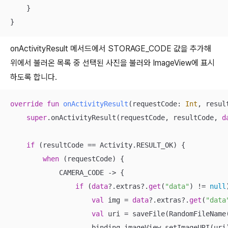
    }

}
onActivityResult 메서드에서
STORAGE_CODE 값을 추가해
위에서 불러온 목록 중 선택된 사진을 불러와 ImageView에 표시
하도록 합니다.
override
fun
onActivityResult
(requestCode: 
Int
, resul
super
.onActivityResult(requestCode, resultCode, 
d
if
 (resultCode == Activity.RESULT_OK) {

when
 (requestCode) {

            CAMERA_CODE -> {

if
 (
data
?.extras?.
get
(
"data"
) != 
null
val
 img = 
data
?.extras?.
get
(
"data
val
 uri = saveFile(RandomFileName
                    binding.imageView.setImageURI(uri)