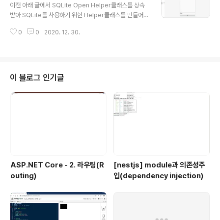
Room을 사용해 보기 위해 이전에 만들어봤던 전화번호앱
이전 아래 글에서 SQLite Open Helper클래스를 상속
을 다시 사용해 보겠습니다. 코드는 필요하지 않고 디자인
받아 SQLite를 사용하기 위한 Helper클래스를 만들어
만 가져올 것입니다. [Mobile/Kotlin] - [kotlin] SQLite
보았습니다. 2020/10/09 - [Mobile/Kotlin] - [kotlin]
- 연결 및 사용하기 프로젝트에 ROOM라이브러리를 추가
0
0
2020. 12. 30.
SQLite - SQLite Open Helper 구현하기 이번에는 위
하기 위해 Gradle Scripts -> b..
에서 만든 이 Helper클래스를 이용해 간단한 전화번호부
앱을 만들면서 직접 연결하고 사용하는 방법을 알가 보고
자 합니다. 우선 Activity Main에서 화면을 다음과 같이
디자인합니다. 가장 상단에는 RecyclerView를 배치하고
이 블로그 인기글
그 아래 2개의 Plain Text 그리고 Button하나를 순서대
로 배치합니다. 예제에서 RecyclerView의 ID는 rccLis
t, Plain Text는 txtName과 txtPhone,..
ASP.NET Core - 2. 라우팅(R
[nestjs] module과 의존성주
outing)
입(dependency injection)