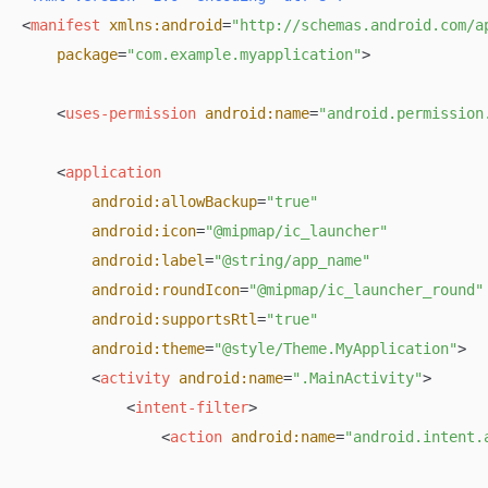
<
manifest
xmlns:android
=
"http://schemas.android.com/a
package
=
"com.example.myapplication"
>
<
uses-permission
android:name
=
"android.permission
<
application
android:allowBackup
=
"true"
android:icon
=
"@mipmap/ic_launcher"
android:label
=
"@string/app_name"
android:roundIcon
=
"@mipmap/ic_launcher_round"
android:supportsRtl
=
"true"
android:theme
=
"@style/Theme.MyApplication"
>
<
activity
android:name
=
".MainActivity"
>
<
intent-filter
>
<
action
android:name
=
"android.intent.