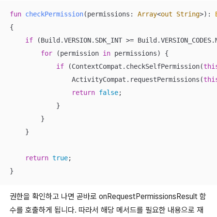
fun
checkPermission
(permissions: 
Array
<
out
String
>)
: 
{

if
 (Build.VERSION.SDK_INT >= Build.VERSION_CODES.M
for
 (permission 
in
 permissions) {

if
 (ContextCompat.checkSelfPermission(
thi
                ActivityCompat.requestPermissions(
thi
return
false
;

            }

        }

    }

return
true
;

}
권한을 확인하고 나면 곧바로
onRequestPermissionsResult 함
수를 호출하게 됩니다. 따라서 해당 메서드를 필요한 내용으로 재