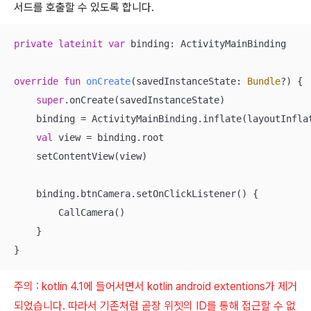
서드를 호출할 수 있도록 합니다.
private
lateinit
var
 binding: ActivityMainBinding

override
fun
onCreate
(savedInstanceState: 
Bundle
?)
 {

super
.onCreate(savedInstanceState)

    binding = ActivityMainBinding.inflate(layoutInflat
val
 view = binding.root

    setContentView(view)

    binding.btnCamera.setOnClickListener() {

        CallCamera()

    }

}
주의 : kotlin 4.1에 들어서면서 kotlin android extentions가 제거
되었습니다. 따라서 기존처럼 곧장 위젯의 ID를 통해 접근할 수 없