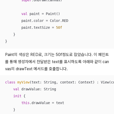
super
.onDraw(canvas)

val
 paint = Paint()

        paint.color = Color.RED

        paint.textSize = 
50f
    }

}
Paint의 색상은 RED로, 크기는 50f정도로 잡았습니다. 이 페인트
를 통해 생성자에서 잔달받은 text를 표시하도록 아래와 같이 can
vas의 drawText 메서드를 호출합니다.
class
myView
(text: String, context: Context) : View(co
val
 drawValue: String

init
 {

this
.drawValue = text

    }
