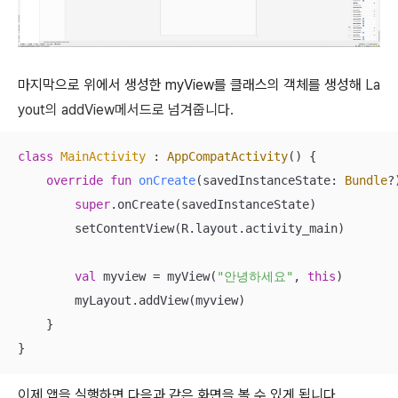
마지막으로 위에서 생성한 myView를 클래스의 객체를 생성해
La
yout의 addView메서드로 넘겨줍니다.
class
MainActivity
 : 
AppCompatActivity
() {

override
fun
onCreate
(savedInstanceState: 
Bundle
?
super
.onCreate(savedInstanceState)

        setContentView(R.layout.activity_main)

val
 myview = myView(
"안녕하세요"
, 
this
)

        myLayout.addView(myview)

    }

}
이제 앱을 실행하면 다음과 같은 화면을 볼 수 있게 됩니다.