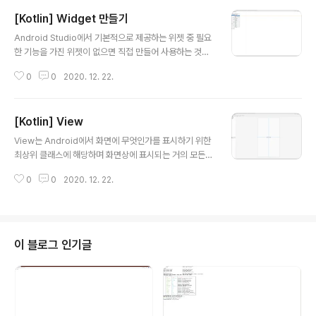
[Kotlin] Widget 만들기
글 내용
Android Studio에서 기본적으로 제공하는 위젯 중 필요
한 기능을 가진 위젯이 없으면 직접 만들어 사용하는 것도
가능합니다. 이번에는 그 방법에 대해 알아보고자 합니다.
0
0
2020. 12. 22.
우선 내가 만들 위젯에 필요한 설정파일을 생성합니다. 사
실 위젯을 생성하는데 설정 파일이 반드시 필요한 건 아니
지만 설정 파일을 따로 만들어 위젯에 제공하는 것이 위젯
[Kotlin] View
을 관리하기에 용이하므로 만들 것을 권장합니다. Androi
글 내용
d Studio에서 app -> res -> values 폴더에서 마우스
View는 Android에서 화면에 무엇인가를 표시하기 위한
오른쪽 버튼을 눌러 Value Resource File을 선택합니
최상위 클래스에 해당하며 화면상에 표시되는 거의 모든
다. 설정파일의 이름을 지정하고 OK 버튼을 눌러줍니다.
요소가 View로부터 상속받아 구현됩니다. 화면을 보면 T
예제에서는 my_widget_attr이라고 하였습니다. 파일이
0
0
2020. 12. 22.
extView위젯이 하나 올라가 있는데 이 화면의 XML구성
생성되면 파일 내용을 다음과 같이 수정합니다. 지금 ..
을 살펴보면 다음과 같이 XML이 작성되어 있는 걸 볼 수
있습니다. Android가 TextView를 실제 화면에 표시할
때는 XML을 읽어 이것을 클래스로 변환해 화면에 그려주
게 됩니다. XML상으로는 layout_width나 text처럼 여러
이 블로그 인기글
가지 속성들이 존재하는데 이러한 속성들도 클래스로 만들
어질 때 생성자의 매개변수로 전달되고 최종적으로 View
클래스로부터 상속된 TextView클래스가 만들어지는 것
입니다. TextView를 보면 text속성에 'Hello World!..