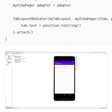
    myViewPager.adapter = adapter

    TabLayoutMediator(myTabLayout, myViewPager){tab, p
        tab.text = position.toString()

    }.attach()

}