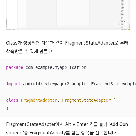
Class가 생성되면 다음과 같이 FragmentStateAdapter로 부터
상속받을 수 있게 만들고
package
 com.example.myapplication

import
 androidx.viewpager2.adapter.FragmentStateAdapte
class
FragmentAdapter
: 
FragmentStateAdapter {
}
FragmentStateAdapter
에서 Alt + Enter 키를 눌러 'Add Con
strucor..'중 FragmentActivity를 받는 항목을 선택합니다.