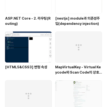
ASP.NET Core - 2. 라우팅(R
[nestjs] module과 의존성주
outing)
입(dependency injection)
[HTML5&CSS3] 변형 속성
MapVirtualKey - Virtual Ke
ycode와 Scan Code의 상호
변환