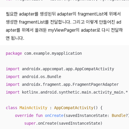
필요한 adapter를 생성된뒤 adapter의 fragmentList에 위에서
생성한 fragmentList를 전달합니다. 그리고 이렇게 만들어진 ad
apter를 위에서 올려둔 myViewPager의 adapter로 다시 전달하
면 됩니다.
package
 com.example.myapplication

import
import
import
import
 kotlinx.android.synthetic.main.activity_main.*

class
MainActivity
 : 
AppCompatActivity
() {

override
fun
onCreate
(savedInstanceState: 
Bundle
?
super
.onCreate(savedInstanceState)
