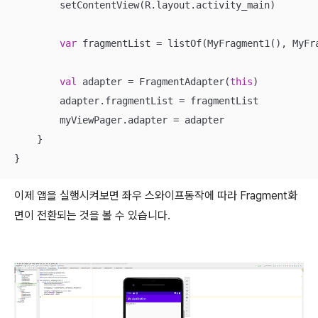
        setContentView(R.layout.activity_main)

var
 fragmentList = listOf(MyFragment1(), MyFra
val
 adapter = FragmentAdapter(
this
)

        adapter.fragmentList = fragmentList

        myViewPager.adapter = adapter

    }

}
이제 앱을 실행시켜보면 좌우 스와이프동작에 따라 Fragment화
면이 전환되는 것을 볼 수 있습니다.