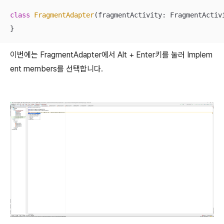
class
FragmentAdapter
(fragmentActivity: FragmentActiv
}
이번에는 FragmentAdapter에서 Alt + Enter키를 눌러 Implem
ent members를 선택합니다.