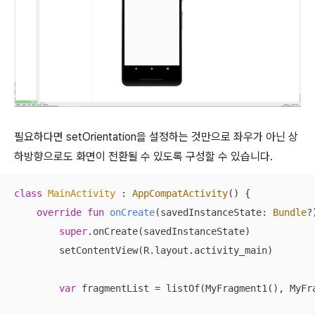
필요하다면 setOrientation을 설정하는 것만으로 좌우가 아닌 상
하방향으로도 화면이 전환될 수 있도록 구성할 수 있습니다.
class
MainActivity
 : 
AppCompatActivity
() {

override
fun
onCreate
(savedInstanceState: 
Bundle
?
super
.onCreate(savedInstanceState)

        setContentView(R.layout.activity_main)

var
 fragmentList = listOf(MyFragment1(), MyFra