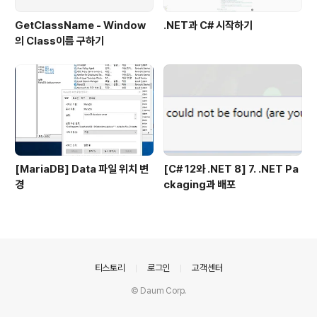
GetClassName - Window
.NET과 C# 시작하기
의 Class이름 구하기
[MariaDB] Data 파일 위치 변
[C# 12와 .NET 8] 7. .NET Pa
경
ckaging과 배포
의안내
티스토리
로그인
고객센터
© Daum Corp.