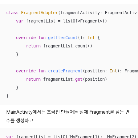
class
FragmentAdapter
(fragmentActivity: FragmentActiv
var
 fragmentList = listOf<Fragment>()

override
fun
getItemCount
()
: 
Int
 {

return
 fragmentList.count()

    }

override
fun
createFragment
(position: 
Int
)
: Fragme
return
 fragmentList.
get
(position)

    }

}
MainActivity에서는 조금전 만들어둔 실제 Fragment를 담는 변
수를 생성하고
var
 fragmentList = listOf(MyFragment1(), MyFragment2(