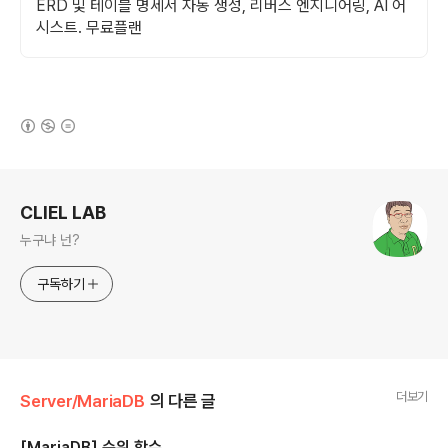
ERD 및 테이블 명세서 자동 생성, 리버스 엔지니어링, AI 어
시스트. 무료플랜
(새창열림)
로그 정보
CLIEL LAB
누구냐 넌?
구독하기
더보기
Server/MariaDB
의 다른 글
[MariaDB] 순위 함수