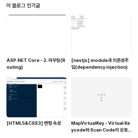
2...) 주어진 문자열을 ..
이 블로그 인기글
ASP.NET Core - 2. 라우팅(R
[nestjs] module과 의존성주
outing)
입(dependency injection)
[HTML5&CSS3] 변형 속성
MapVirtualKey - Virtual Ke
ycode와 Scan Code의 상호
변환