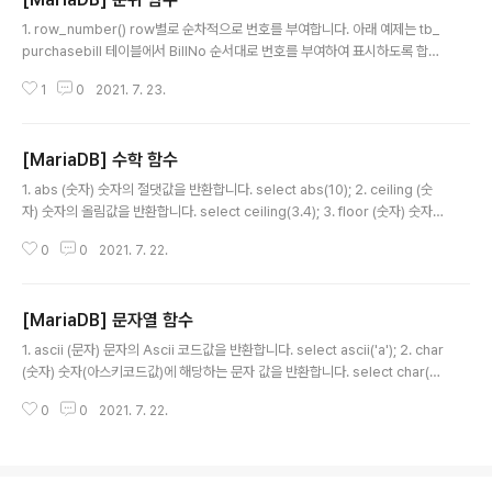
글 내용
1. row_number() row별로 순차적으로 번호를 부여합니다. 아래 예제는 tb_
purchasebill 테이블에서 BillNo 순서대로 번호를 부여하여 표시하도록 합니
다. select row_number () over(order by BillNo asc) as number, Bu
1
0
2021. 7. 23.
sinessName from tb_purchasebill tp; 전체적인 순서가 아닌 그룹별로
순서를 표시하고자 한다면 partition을 사용해야 합니다. 따라서 다음 쿼리는 B
usinessName별로 각각 순번을 부여하게 됩니다. select row_number ()
[MariaDB] 수학 함수
over(partition by tp.BusinessName order by tp.BillNo asc) as nu
글 내용
mber, tp.BusinessName f..
1. abs (숫자) 숫자의 절댓값을 반환합니다. select abs(10); 2. ceiling (숫
자) 숫자의 올림값을 반환합니다. select ceiling(3.4); 3. floor (숫자) 숫자
의 내림값을 반환합니다. select floor(3.4); 4. round (숫자) 숫자의 반올림
0
0
2021. 7. 22.
값을 반환합니다. select round(3.6); 5. conv (숫자, 진수 1, 진수 2) '진수
1'은 숫자의 원래 진수를, '진수 2'에는 변환할 진수를 지정하여 '숫자'를 '진수
2'로 변환합니다. select conv('abc', 16, 2); 6. mod (숫자 1, 숫자 2) '숫자
[MariaDB] 문자열 함수
1'을 '숫자 2'로 나눈 나머지 값을 반환합니다. select mod(161, 2); 7. rand
글 내용
0 이상 1..
1. ascii (문자) 문자의 Ascii 코드값을 반환합니다. select ascii('a'); 2. char
(숫자) 숫자(아스키코드값)에 해당하는 문자 값을 반환합니다. select char(9
7); 3. bit_length (문자열) 주어진 문자열의 크기를 반환합니다. select bit_l
0
0
2021. 7. 22.
ength('abc'); 4. char_length (문자열) 주어진 문자열의 길이를 반환합니다.
select char_length('abc'); 5. length (문자열) 주어진 문자열에 할당된 By
te 수를 반환합니다. select length('abc'); 참고로 영문, 숫자의 경우에는 1b
yte를 한글의 경우에는 2byte를 할당합니다. 6. concat (문자열1, 문자열