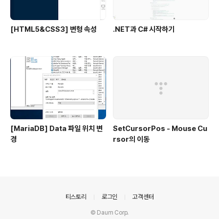
[HTML5&CSS3] 변형 속성
.NET과 C# 시작하기
[MariaDB] Data 파일 위치 변
SetCursorPos - Mouse Cu
경
rsor의 이동
의안내
티스토리
로그인
고객센터
© Daum Corp.