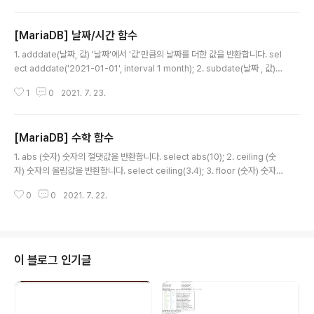
다. 예제에서 함수에 전달한 1 값은 다음 1번째 행을 의미합니다. 2. lag() lead
()와 동일한 개념이며 단지 '다음행'이 아닌 '이전행'의 데이터 차이를 표시한다
[MariaDB] 날짜/시간 함수
는 차이 뿐입니다. select BusinessName, SupplyPrice - (lag(SupplyP
글 내용
rice, 1) over (order by..
1. adddate(날짜, 값) '날짜'에서 '값'만큼의 날짜를 더한 값을 반환합니다. sel
ect adddate('2021-01-01', interval 1 month); 2. subdate(날짜 , 값)
'날짜'에서 '값'만큼의 날짜를 뺀 결과를 반환합니다. select subdate('2021
1
0
2021. 7. 23.
-02-01', interval 1 month); 3. addtime(시간, 값) '시간'에서 '값'만큼의 시
간을 더한 값을 반환합니다. select addtime('2021-01-01 00:00:00', '1:
1:1'); -- 1시간 1분 1초를 더한다. 4. subtime(시간, 값) '사간'에서 '값만큼의
[MariaDB] 수학 함수
시간을 뺀 결과를 반환합니다. select subtime('2021-01-02 00:00:00',
글 내용
'..
1. abs (숫자) 숫자의 절댓값을 반환합니다. select abs(10); 2. ceiling (숫
자) 숫자의 올림값을 반환합니다. select ceiling(3.4); 3. floor (숫자) 숫자
의 내림값을 반환합니다. select floor(3.4); 4. round (숫자) 숫자의 반올림
0
0
2021. 7. 22.
값을 반환합니다. select round(3.6); 5. conv (숫자, 진수 1, 진수 2) '진수
1'은 숫자의 원래 진수를, '진수 2'에는 변환할 진수를 지정하여 '숫자'를 '진수
2'로 변환합니다. select conv('abc', 16, 2); 6. mod (숫자 1, 숫자 2) '숫자
1'을 '숫자 2'로 나눈 나머지 값을 반환합니다. select mod(161, 2); 7. rand
0 이상 1..
이 블로그 인기글