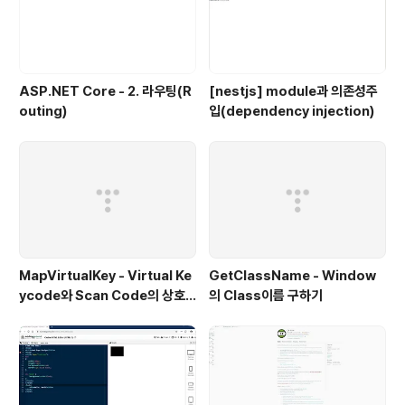
ASP.NET Core - 2. 라우팅(R
[nestjs] module과 의존성주
outing)
입(dependency injection)
MapVirtualKey - Virtual Ke
GetClassName - Window
ycode와 Scan Code의 상호
의 Class이름 구하기
변환