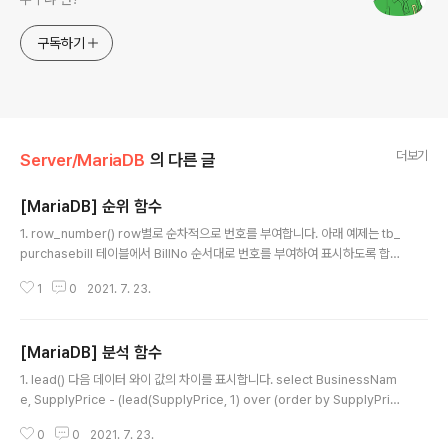
구독하기
더보기
Server/MariaDB
의 다른 글
[MariaDB] 순위 함수
글 내용
1. row_number() row별로 순차적으로 번호를 부여합니다. 아래 예제는 tb_
purchasebill 테이블에서 BillNo 순서대로 번호를 부여하여 표시하도록 합니
다. select row_number () over(order by BillNo asc) as number, Bu
1
0
2021. 7. 23.
sinessName from tb_purchasebill tp; 전체적인 순서가 아닌 그룹별로
순서를 표시하고자 한다면 partition을 사용해야 합니다. 따라서 다음 쿼리는 B
usinessName별로 각각 순번을 부여하게 됩니다. select row_number ()
[MariaDB] 분석 함수
over(partition by tp.BusinessName order by tp.BillNo asc) as nu
글 내용
mber, tp.BusinessName f..
1. lead() 다음 데이터 와이 값의 차이를 표시합니다. select BusinessNam
e, SupplyPrice - (lead(SupplyPrice, 1) over (order by SupplyPric
e desc)) as '차액' from tb_purchasebill tp ; 위 예제는 SupplyPrice라
0
0
2021. 7. 23.
는 값을 기준으로 다음에 나오는 SupplyPrice와의 차이를 표시하도록 합니