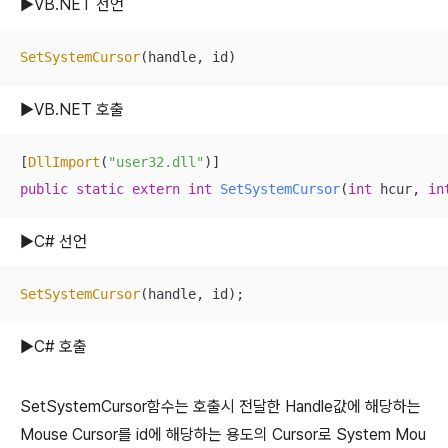
▶VB.NET 선언
SetSystemCursor
(handle, id)
▶VB.NET 호출
[
DllImport
(
"user32.dll"
public
static
extern
int
SetSystemCursor
(
int
 hcur, 
in
▶C# 선언
SetSystemCursor
(handle, id);
▶C# 호출
SetSystemCursor함수는 호출시 전달한 Handle값에 해당하는
Mouse Cursor를 id에 해당하는 용도의 Cursor로 System Mou