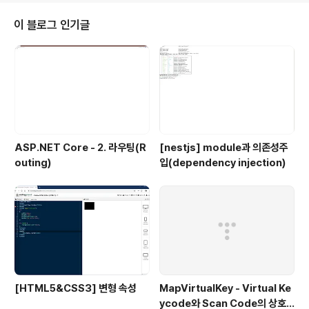
Public bottom As Integer End Structure Dim m_point As ..
이 블로그 인기글
ASP.NET Core - 2. 라우팅(R
[nestjs] module과 의존성주
outing)
입(dependency injection)
[HTML5&CSS3] 변형 속성
MapVirtualKey - Virtual Ke
ycode와 Scan Code의 상호