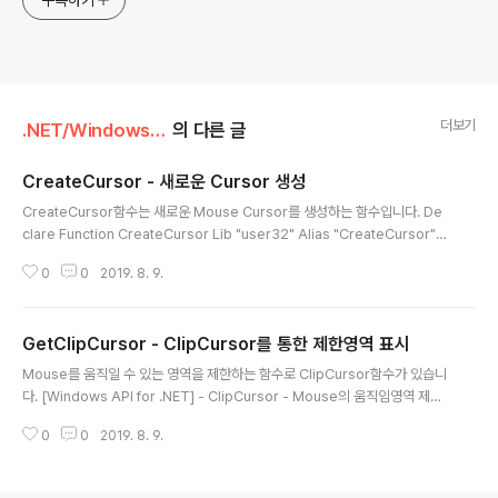
구독하기
더보기
.NET/Windows API for .NET
의 다른 글
CreateCursor - 새로운 Cursor 생성
글 내용
CreateCursor함수는 새로운 Mouse Cursor를 생성하는 함수입니다. De
clare Function CreateCursor Lib "user32" Alias "CreateCursor"
(ByVal hInstance As Integer, ByVal nXhotspot As Integer, ByVal nY
0
0
2019. 8. 9.
hotspot As Integer, ByVal nWidth As Integer, ByVal nHeight As Int
eger, ByVal lpANDbitPlane() As Byte, ByVal lpXORbitPlane() As By
te) As Integer ▶VB.NET 선언 Dim andbitMskCur(0 To 127) As Byt
GetClipCursor - ClipCursor를 통한 제한영역 표시
e Dim xorbitMskCur(0 To 127) As Byt..
글 내용
Mouse를 움직일 수 있는 영역을 제한하는 함수로 ClipCursor함수가 있습니
다. [Windows API for .NET] - ClipCursor - Mouse의 움직임영역 제한
이 함수는 ClipCursor함수로 설정된 영역에 대한 값을 반환합니다. Declare
0
0
2019. 8. 9.
Function GetClipCursor Lib "user32" Alias "GetClipCursor" (ByR
ef lprc As RECT) As Integer ▶VB.NET 선언 Public Structure RECT
Public left As Integer Public top As Integer Public right As Integer