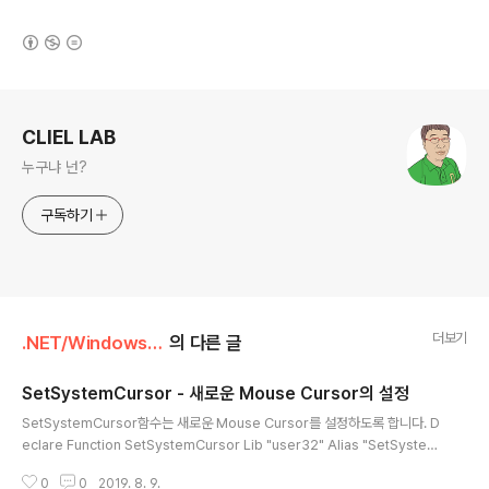
(새창열림)
로그 정보
CLIEL LAB
누구냐 넌?
구독하기
더보기
.NET/Windows API for .NET
의 다른 글
SetSystemCursor - 새로운 Mouse Cursor의 설정
글 내용
SetSystemCursor함수는 새로운 Mouse Cursor를 설정하도록 합니다. D
eclare Function SetSystemCursor Lib "user32" Alias "SetSystem
Cursor" (ByVal hcur As Integer, ByVal id As Integer) As Integer ▶
0
0
2019. 8. 9.
VB.NET 선언 SetSystemCursor(handle, id) ▶VB.NET 호출 [DllImpor