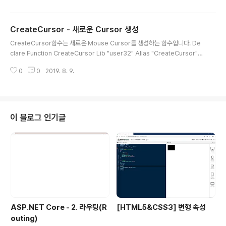
t("user32.dll")] public static extern int SetSystemCursor(int hcur, i
nt id); ▶C# 선언 SetSystemCursor(handle, id); ▶C# 호출 SetSyste
CreateCursor - 새로운 Cursor 생성
mCursor함수는 호출시 전달한 Handle값에 해당하는 Mous..
글 내용
CreateCursor함수는 새로운 Mouse Cursor를 생성하는 함수입니다. De
clare Function CreateCursor Lib "user32" Alias "CreateCursor"
(ByVal hInstance As Integer, ByVal nXhotspot As Integer, ByVal nY
0
0
2019. 8. 9.
hotspot As Integer, ByVal nWidth As Integer, ByVal nHeight As Int
eger, ByVal lpANDbitPlane() As Byte, ByVal lpXORbitPlane() As By
te) As Integer ▶VB.NET 선언 Dim andbitMskCur(0 To 127) As Byt
e Dim xorbitMskCur(0 To 127) As Byt..
이 블로그 인기글
ASP.NET Core - 2. 라우팅(R
[HTML5&CSS3] 변형 속성
outing)