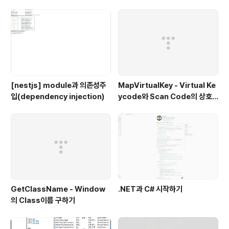
[nestjs] module과 의존성주
MapVirtualKey - Virtual Ke
입(dependency injection)
ycode와 Scan Code의 상호
변환
GetClassName - Window
.NET과 C# 시작하기
의 Class이름 구하기