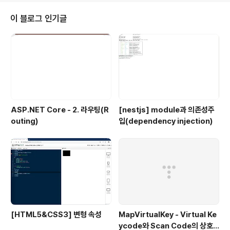
Public bottom As Integer End Structure Dim m_point As ..
이 블로그 인기글
ASP.NET Core - 2. 라우팅(R
[nestjs] module과 의존성주
outing)
입(dependency injection)
[HTML5&CSS3] 변형 속성
MapVirtualKey - Virtual Ke
ycode와 Scan Code의 상호