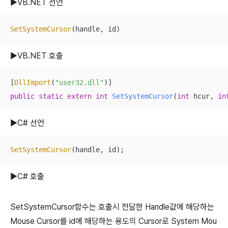
▶VB.NET 선언
SetSystemCursor
(handle, id)
▶VB.NET 호출
[
DllImport
(
"user32.dll"
public
static
extern
int
SetSystemCursor
(
int
 hcur, 
in
▶C# 선언
SetSystemCursor
(handle, id);
▶C# 호출
SetSystemCursor함수는 호출시 전달한 Handle값에 해당하는
Mouse Cursor를 id에 해당하는 용도의 Cursor로 System Mou