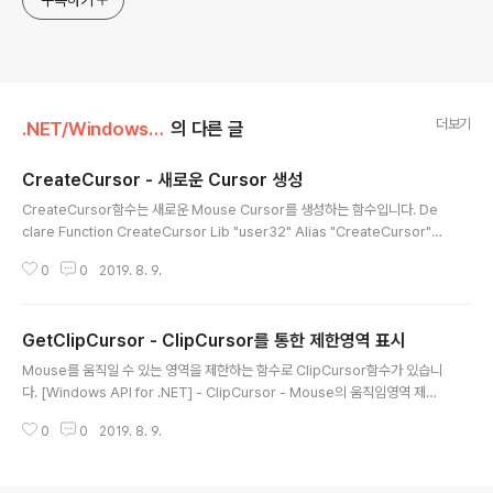
구독하기
더보기
.NET/Windows API for .NET
의 다른 글
CreateCursor - 새로운 Cursor 생성
글 내용
CreateCursor함수는 새로운 Mouse Cursor를 생성하는 함수입니다. De
clare Function CreateCursor Lib "user32" Alias "CreateCursor"
(ByVal hInstance As Integer, ByVal nXhotspot As Integer, ByVal nY
0
0
2019. 8. 9.
hotspot As Integer, ByVal nWidth As Integer, ByVal nHeight As Int
eger, ByVal lpANDbitPlane() As Byte, ByVal lpXORbitPlane() As By
te) As Integer ▶VB.NET 선언 Dim andbitMskCur(0 To 127) As Byt
GetClipCursor - ClipCursor를 통한 제한영역 표시
e Dim xorbitMskCur(0 To 127) As Byt..
글 내용
Mouse를 움직일 수 있는 영역을 제한하는 함수로 ClipCursor함수가 있습니
다. [Windows API for .NET] - ClipCursor - Mouse의 움직임영역 제한
이 함수는 ClipCursor함수로 설정된 영역에 대한 값을 반환합니다. Declare
0
0
2019. 8. 9.
Function GetClipCursor Lib "user32" Alias "GetClipCursor" (ByR
ef lprc As RECT) As Integer ▶VB.NET 선언 Public Structure RECT
Public left As Integer Public top As Integer Public right As Integer