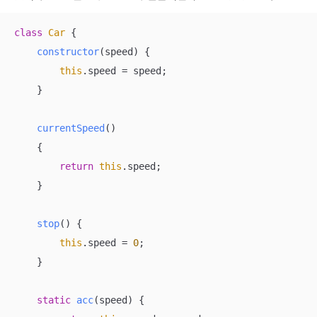
class
Car
{

constructor
(
speed
)
 {

this
.speed = speed;

    }

currentSpeed
(
)
    {

return
this
.speed;

    }

stop
(
)
 {

this
.speed = 
0
;

    }

static
acc
(
speed
)
 {
