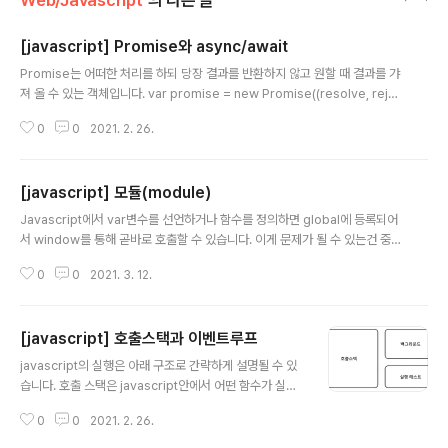
Web/Javascript
의 다른 글
[javascript] Promise와 async/await
글 내용
Promise는 어떠한 처리를 하되 당장 결과를 반환하지 않고 원할 때 결과를 갸
져 올 수 있는 객체입니다. var promise = new Promise((resolve, rejec
t) => { if (true) { resolve('true'); } else { reject('false'); } }); //다른코드
0
0
2021. 2. 26.
promise.then((result) => { console.log(result); }) .catch((result) => {
console.log(result); }); Promise를 위와 같이 정의해 두면 Promise 내부
코드는 즉시 실행됩니다. 그런 후 필요에 따라 다른 처리를 하고 이후에 then이
[javascript] 모듈(module)
나 catch를 붙여서 처리결과를 가져오는 형태인데 비동기 처리와 유사합니다.
글 내용
만..
Javascript에서 var변수를 선언하거나 함수를 정의하면 global에 등록되어
서 window를 통해 곧바로 호출할 수 있습니다. 이게 문제가 될 수 있는건 중복
되는 이름으로 변수나 함수가 선언되면 충돌을 일으킬 수 있다는 것입니다. 예
0
0
2021. 3. 12.
를 들어 다음과 같이 a.js와 b.js에 공통적으로 add()라는 함수가 정의된 경우 f
unction add(x, y) { return x + y; }; 중복되는 이름이 존재하기에 오류를 일
으키게 됩니다. 이 문제를 해결하려면 각 js파일을 html페이지에서 모듈로 추가
[javascript] 호출스택과 이벤트루프
해야 합니다. 이렇게 하면 어떤 모듈에서 외부로 노출할 함수를 다음과 같이 ex
글 내용
port해야만 사용할 수 있게 됩니다. 그래서 a.js파일에 있는 add()함수를 아래
javascript의 실행은 아래 구조로 간략하게 설명될 수 있
와 같이 했다면 export def..
습니다. 호출 스택은 javascript안에서 어떤 함수가 실행
될 때 들어가는 부분이며 백그라운드는 타이며, 콜백등이
0
0
2021. 2. 26.
비동기 작업을 위해 대기하는 부분, 태스크 큐는 백그라운
드 종료 후 호출되어야 할 콜백 함수들이 보내지는 부분입