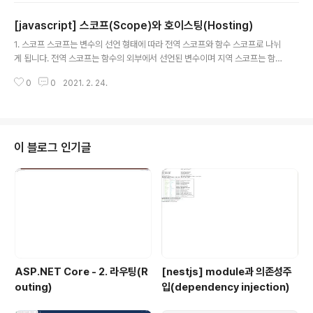
니다. function myfunc() { alert('aaa'); }; 위와 같은 함
[javascript] 스코프(Scope)와 호이스팅(Hosting)
수가 호출된다면 호출스택에 myfunc()가 들어가고 그 안
글 내용
에서 다시 alert() 함수가 호출되므로 myfunc() 위에 aler
1. 스코프 스코프는 변수의 선언 형태에 따라 전역 스코프와 함수 스코프로 나뉘
t() 함수가 쌓이게 됩니다. 이러한 구조 때문에 스택이 됩니
게 됩니다. 전역 스코프는 함수의 외부에서 선언된 변수이며 지역 스코프는 함
다. 호출 스택은 LIFO구조이므로 alert() 함수 호출이 완료
수 안에서 선언된 변수입니다. var global = 1; function myfunc() { var loc
되면 호출 스택에서 사라지고 뒤이어 myfunc() 함수로 사
0
0
2021. 2. 24.
al = 2; console.log(local); console.log(global); } myfunc(); 예제를 보
라 잡니다. se..
면 당연한 얘기지만 global변수는 어떤 함수에서든지 접근할 수 있으며 myfu
nc() 함수안에서 선언된 local은 myfunc() 함수를 벗어나게 되면 접근할 수 없
게 됩니다. 그런데 만약 myfunc() 함수안에서 gloabl변수를 선언하게 되면 외
부에 선언된 global은 무시되고 함수 내부에 선언된 global변수를 사용..
이 블로그 인기글
ASP.NET Core - 2. 라우팅(R
[nestjs] module과 의존성주
outing)
입(dependency injection)