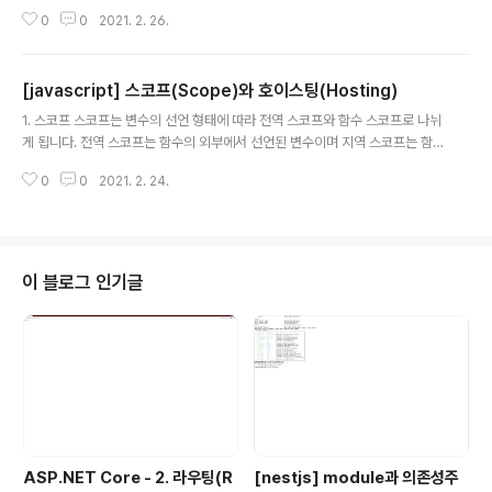
될 때 들어가는 부분이며 백그라운드는 타이며, 콜백등이
0
0
2021. 2. 26.
비동기 작업을 위해 대기하는 부분, 태스크 큐는 백그라운
드 종료 후 호출되어야 할 콜백 함수들이 보내지는 부분입
니다. function myfunc() { alert('aaa'); }; 위와 같은 함
[javascript] 스코프(Scope)와 호이스팅(Hosting)
수가 호출된다면 호출스택에 myfunc()가 들어가고 그 안
글 내용
에서 다시 alert() 함수가 호출되므로 myfunc() 위에 aler
1. 스코프 스코프는 변수의 선언 형태에 따라 전역 스코프와 함수 스코프로 나뉘
t() 함수가 쌓이게 됩니다. 이러한 구조 때문에 스택이 됩니
게 됩니다. 전역 스코프는 함수의 외부에서 선언된 변수이며 지역 스코프는 함
다. 호출 스택은 LIFO구조이므로 alert() 함수 호출이 완료
수 안에서 선언된 변수입니다. var global = 1; function myfunc() { var loc
되면 호출 스택에서 사라지고 뒤이어 myfunc() 함수로 사
0
0
2021. 2. 24.
al = 2; console.log(local); console.log(global); } myfunc(); 예제를 보
라 잡니다. se..
면 당연한 얘기지만 global변수는 어떤 함수에서든지 접근할 수 있으며 myfu
nc() 함수안에서 선언된 local은 myfunc() 함수를 벗어나게 되면 접근할 수 없
게 됩니다. 그런데 만약 myfunc() 함수안에서 gloabl변수를 선언하게 되면 외
부에 선언된 global은 무시되고 함수 내부에 선언된 global변수를 사용..
이 블로그 인기글
ASP.NET Core - 2. 라우팅(R
[nestjs] module과 의존성주