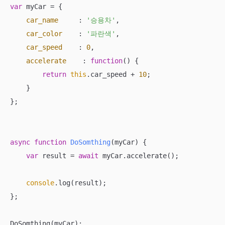
var
 myCar = {

car_name
     : 
'승용차'
,

car_color
    : 
'파란색'
,

car_speed
    : 
0
,

accelerate
    : 
function
(
) 
{

return
this
.car_speed + 
10
;

    }

};

async
function
DoSomthing
(
myCar
) 
{

var
 result = 
await
 myCar.accelerate();

console
.log(result);

};

DoSomthing(myCar);