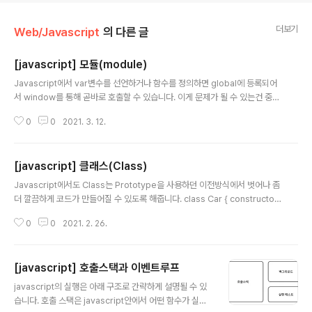
더보기
Web/Javascript
의 다른 글
[javascript] 모듈(module)
글 내용
Javascript에서 var변수를 선언하거나 함수를 정의하면 global에 등록되어
서 window를 통해 곧바로 호출할 수 있습니다. 이게 문제가 될 수 있는건 중복
되는 이름으로 변수나 함수가 선언되면 충돌을 일으킬 수 있다는 것입니다. 예
0
0
2021. 3. 12.
를 들어 다음과 같이 a.js와 b.js에 공통적으로 add()라는 함수가 정의된 경우 f
unction add(x, y) { return x + y; }; 중복되는 이름이 존재하기에 오류를 일
으키게 됩니다. 이 문제를 해결하려면 각 js파일을 html페이지에서 모듈로 추가
[javascript] 클래스(Class)
해야 합니다. 이렇게 하면 어떤 모듈에서 외부로 노출할 함수를 다음과 같이 ex
글 내용
port해야만 사용할 수 있게 됩니다. 그래서 a.js파일에 있는 add()함수를 아래
Javascript에서도 Class는 Prototype을 사용하던 이전방식에서 벗어나 좀
와 같이 했다면 export def..
더 깔끔하게 코드가 만들어질 수 있도록 해줍니다. class Car { constructor
(speed) { this.speed = speed; } currentSpeed() { return this.spee
0
0
2021. 2. 26.
d; } stop() { this.speed = 0; } static acc(speed) { return this.speed
+ speed; } }; var car = new Car(100); car.stop(); 기존에는 prototype
을 통해 함수를 정의하고 직접 속성에 메서드를 할당하는 방식을 따랐지만 필요
[javascript] 호출스택과 이벤트루프
한 함수는 함수그대로 정의하고 정적 함수의 경우 static을 붙여주는 것만으로
글 내용
끝낼 수 있습니다. ..
javascript의 실행은 아래 구조로 간략하게 설명될 수 있
습니다. 호출 스택은 javascript안에서 어떤 함수가 실행