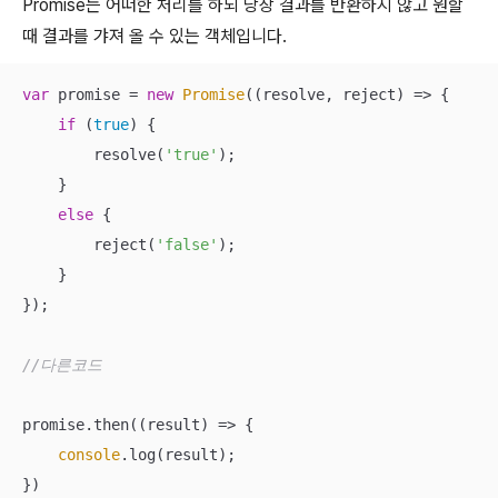
Promise는 어떠한 처리를 하되 당장 결과를 반환하지 않고 원할
때 결과를 갸져 올 수 있는 객체입니다.
var
 promise = 
new
Promise
(
(
resolve, reject
) =>
 {

if
 (
true
) {

        resolve(
'true'
);

    }

else
 {

        reject(
'false'
);

    }

});

//다른코드
promise.then(
(
result
) =>
 {

console
.log(result);

})
