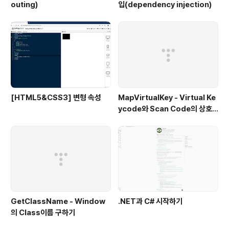
outing)
입(dependency injection)
[HTML5&CSS3] 변형 속성
MapVirtualKey - Virtual Ke
ycode와 Scan Code의 상호
변환
GetClassName - Window
.NET과 C# 시작하기
의 Class이름 구하기