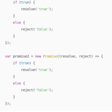
if
 (
true
) {

        resolve(
'true'
);

    }

else
 {

        reject(
'false'
);

    }

});

var
 promise2 = 
new
Promise
(
(
resolve, reject
) =>
 {

if
 (
true
) {

        resolve(
'true'
);

    }

else
 {

        reject(
'false'
);

    }

});