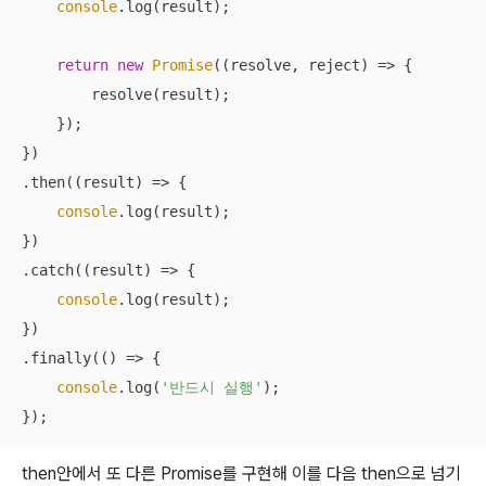
console
.log(result);

return
new
Promise
(
(
resolve, reject
) =>
 {

        resolve(result);

    });

})

.then(
(
result
) =>
 {

console
.log(result);

})

.catch(
(
result
) =>
 {

console
.log(result);

})

.finally(
() =>
 {

console
.log(
'반드시 실행'
);

});
then안에서 또 다른 Promise를 구현해 이를 다음 then으로 넘기