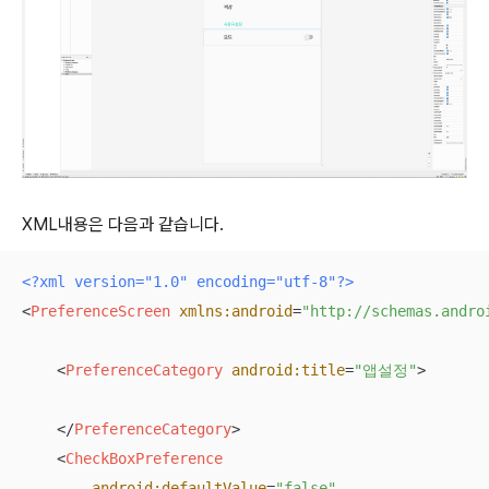
XML내용은 다음과 같습니다.
<?xml version="1.0" encoding="utf-8"?>
<
PreferenceScreen
xmlns:android
=
"http://schemas.andro
<
PreferenceCategory
android:title
=
"앱설정"
>
</
PreferenceCategory
>
<
CheckBoxPreference
android:defaultValue
=
"false"