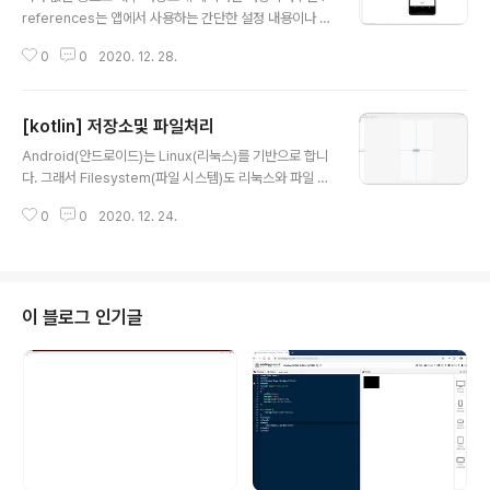
references는 앱에서 사용하는 간단한 설정 내용이나 기
타 필요한 값을 쉽게 저장하고 가져올 수 있도록 합니다. 참
0
0
2020. 12. 28.
고로 설정값은 내부 저장소에 XML형태로 데이터를 보관
합니다. Preferences를 알아보기 전에 우선 Activity화
면에서 아래와 같이 버튼 하나를 추가합니다. 그리고 버튼
[kotlin] 저장소및 파일처리
클릭에 대한 리스너를 작성해 주세요. 아래부터 생성되는
글 내용
코드는 이 리스너안에서 작성할 것입니다. Preferences
Android(안드로이드)는 Linux(리눅스)를 기반으로 합니
를 사용하려면 당연히 Preference 파일을 생성해야 하는
다. 그래서 Filesystem(파일 시스템)도 리눅스와 파일 시
데 사용하고자 하는 범위에 따라 2가지 생성 방법이 존재
스템과 동일한데 리눅스 파일 시스템의 특징은 System
합니다. 첫 번째로는 여러 Activity에서 공유할 수 있도록
0
0
2020. 12. 24.
(시스템)을 사용하는 계정별로 권한을 다루게 부여할 수 있
생성하는 방법이며 아래와 같습니다. val myPF = get..
다는 것입니다. 이러한 특징을 통해 Android에서는 앱하
나당 하나의 내부저장소인 디렉터리를 마련해 두고 앱에
해당하는 계정 하나를 생성해 해당 저장소에 접근하도록
권한을 부여해 줍니다. 당연히 앱의 계정으로는 자신의 저
이 블로그 인기글
장소에 자유롭게 접근할 수 있지만 다른 앱의 저장소에는
권한이 제한되어 있으므로 접근이 불가능하게 됩니다. 반
면 모든앱이 접근할 수 있는 저장공간이 있는데 이를 외부
저장소라고 합니다. 위에서 언급한 내부 저장소는 만약 앱
이 삭제되면 함께 삭제되어 안..