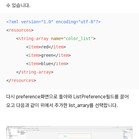
수 있습니다.
<?xml version="1.0" encoding="utf-8"?>
<
resources
>
<
string-array
name
=
"color_list"
>
<
item
>
red
</
item
>
<
item
>
green
</
item
>
<
item
>
blue
</
item
>
</
string-array
>
</
resources
>
다시 preference화면으로 돌아와 ListPreference필드를 끌어
오고 다음과 같이 위에서 추가한 list_arrary를 선택합니다.