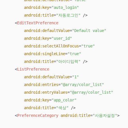
android:key
=
"auto_login"
android:title
=
"자동로그인"
 />
<
EditTextPreference
android:defaultValue
=
"Default value"
android:key
=
"user_id"
android:selectAllOnFocus
=
"true"
android:singleLine
=
"true"
android:title
=
"아이디입력"
 />
<
ListPreference
android:defaultValue
=
"1"
android:entries
=
"@array/color_list"
android:entryValues
=
"@array/color_list"
android:key
=
"app_color"
android:title
=
"색상"
 />
<
PreferenceCategory
android:title
=
"사용자설정"
>