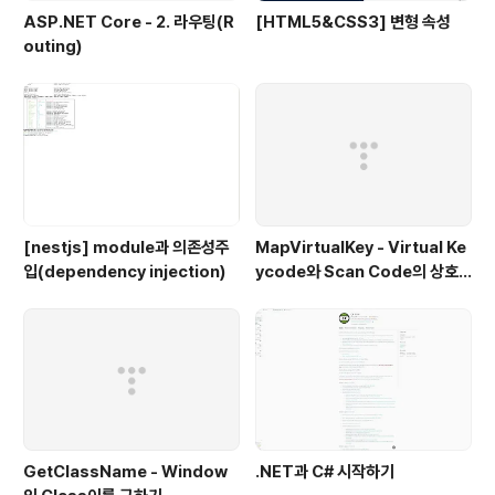
ASP.NET Core - 2. 라우팅(R
[HTML5&CSS3] 변형 속성
outing)
[nestjs] module과 의존성주
MapVirtualKey - Virtual Ke
입(dependency injection)
ycode와 Scan Code의 상호
변환
GetClassName - Window
.NET과 C# 시작하기