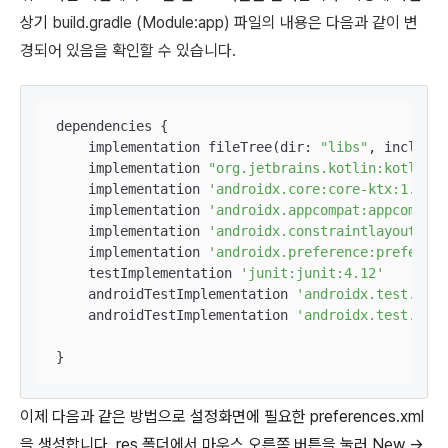
상기
build.gradle (Module:app) 파일의 내용은 다음과 같이 변
경되어 있음을 확인할 수 있습니다.
dependencies {

    implementation fileTree(dir: 
"libs"
, include:
    implementation 
"org.jetbrains.kotlin:kotlin-s
    implementation 
'androidx.core:core-ktx:1.3.1'
    implementation 
'androidx.appcompat:appcompat:
    implementation 
'androidx.constraintlayout:con
    implementation 
'androidx.preference:preferenc
    testImplementation 
'junit:junit:4.12'
    androidTestImplementation 
'androidx.test.ext:
    androidTestImplementation 
'androidx.test.espr
}
이제 다음과 같은 방법으로 설정화면에 필요한 preferences.xml
을 생성합니다. res 폴더에서 마우스 오른쪽 버튼을 눌러 New ->