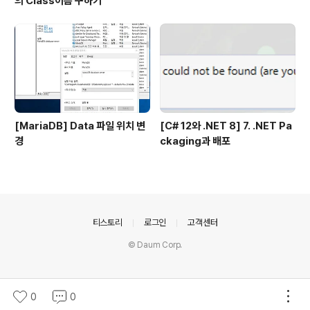
의 Class이름 구하기
[MariaDB] Data 파일 위치 변
[C# 12와 .NET 8] 7. .NET Pa
경
ckaging과 배포
의안내
티스토리
로그인
고객센터
© Daum Corp.
0
0