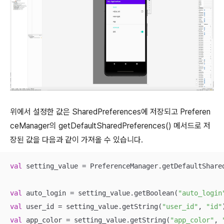
위에서 설정한 값은 SharedPreferences에 저장되고 Preferen
ceManager의 getDefaultSharedPreferences() 메서드로 저
장된 값을 다음과 같이 가져올 수 있습니다.
val
 setting_value = PreferenceManager.getDefaultShare
val
 auto_login = setting_value.getBoolean(
"auto_login
val
 user_id = setting_value.getString(
"user_id"
, 
"id"
val
 app_color = setting_value.getString(
"app_color"
, 