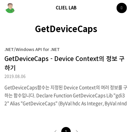
CLIEL LAB
GetDeviceCaps
.NET/Windows API for .NET
GetDeviceCaps - Device Context의 정보 구
하기
2019.08.06
GetDeviceCaps함수는 지정된 Device Context의 여러 정보를 구
하는 함수입니다. Declare Function GetDeviceCaps Lib "gdi3
2" Alias "GetDeviceCaps" (ByVal hdc As Integer, ByVal nInd
ex As Integer) As Integer ▶VB.NET 선언 [DllImport("gdi3
2")] public static extern int GetDeviceCaps(int hdc, int nInd
ex); ▶C# 선언 GetDeviceCaps함수는 첫번째 인수에서 정보를 구
1