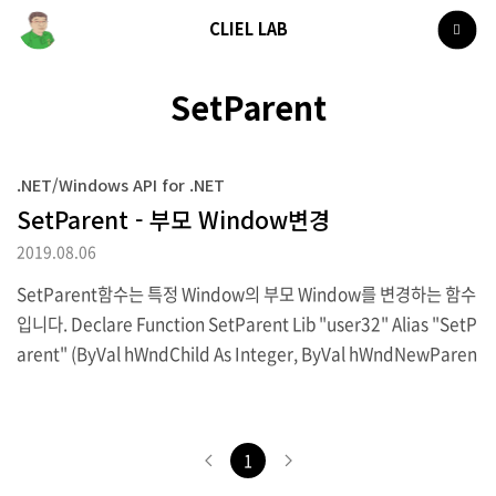
CLIEL LAB
SetParent
.NET/Windows API for .NET
SetParent - 부모 Window변경
2019.08.06
SetParent함수는 특정 Window의 부모 Window를 변경하는 함수
입니다. Declare Function SetParent Lib "user32" Alias "SetP
arent" (ByVal hWndChild As Integer, ByVal hWndNewParen
t As Integer) As Integer ▶VB.NET 선언 [DllImport("user32")]
public static extern int SetParent(int hWndChild, int hWnd
NewParent); ▶C# 선언 SetParent함수의 첫번째 인수는 변경할
1
대상 Window의 Handle을 두번째 인수에는 대상 Window에서 설