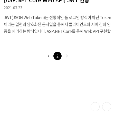
2021.03.23
JWT(JSON Web Token)는 전통적인 폼 로그인 방식이 아닌 Token
이라는 일련의 암호화된 문자열을 통해서 클라이언트와 서버 간의 인
증을 처리하는 방식입니다. ASP.NET Core를 통해 Web API 구현할
때도 JWT를 통한 인증방식을 구현할 수 있습니다. 우선 Web API 프
로젝트를 생성하고 startup.cs의 ConfigureServices 메서드에 아
래와 같은 코드를 추가해 JWT 인증 스키마를 등록합니다. services.
2
AddAuthentication(JwtBearerDefaults.AuthenticationSch
eme).AddJwtBearer(options => { options.RequireHttpsMet
adata = false; options.SaveToken = tru..