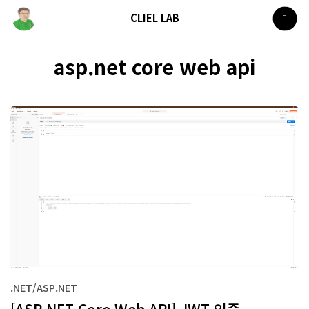
CLIEL LAB
asp.net core web api
.NET/ASP.NET
[ASP.NET Core Web API] JWT 인증