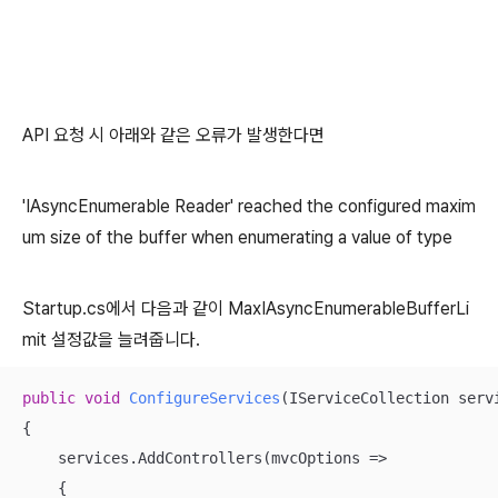
API 요청 시 아래와 같은 오류가 발생한다면
'IAsyncEnumerable Reader' reached the configured maxim
um size of the buffer when enumerating a value of type
Startup.cs에서 다음과 같이 MaxIAsyncEnumerableBufferLi
mit 설정값을 늘려줍니다.
public
void
ConfigureServices
(
IServiceCollection serv
{

    services.AddControllers(mvcOptions =>

    {
