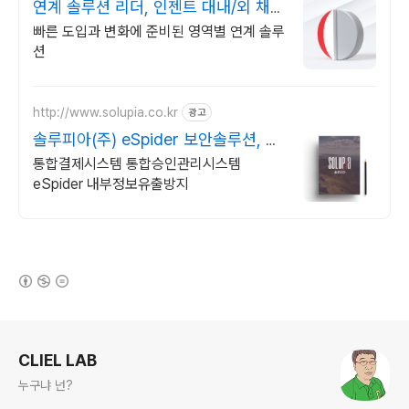
연계 솔루션 리더, 인젠트 대내/외 채널
맞춤형 연계
빠른 도입과 변화에 준비된 영역별 연계 솔루
션
http://www.solupia.co.kr
광고
솔루피아(주) eSpider 보안솔루션, 내
부정보유출방지
통합결제시스템 통합승인관리시스템
eSpider 내부정보유출방지
(새창열림)
로그 정보
CLIEL LAB
누구냐 넌?