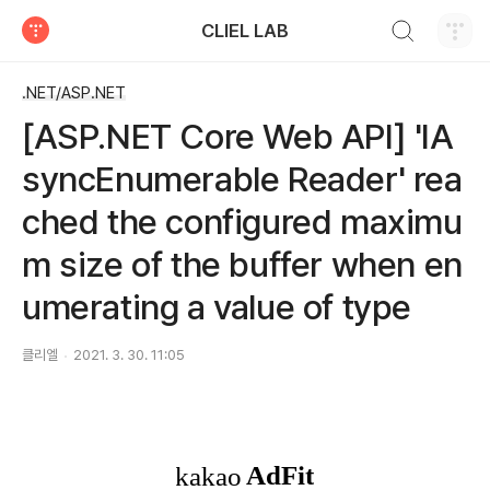
검색하기
CLIEL LAB
티스토리
.NET/ASP.NET
[ASP.NET Core Web API] 'IA
syncEnumerable Reader' rea
ched the configured maximu
m size of the buffer when en
umerating a value of type
클리엘
2021. 3. 30. 11:05