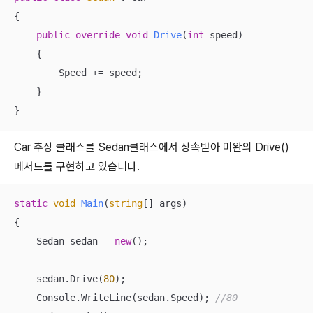
{

public
override
void
Drive
(
int
 speed)
{

        Speed += speed;

    }

}
Car 추상 클래스를 Sedan클래스에서 상속받아 미완의 Drive()
메서드를 구현하고 있습니다.
static
void
Main
(
string
[] args
)
{

    Sedan sedan = 
new
();

    sedan.Drive(
80
);

    Console.WriteLine(sedan.Speed); 
//80