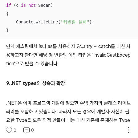
if
 (c 
is
not
 Sedan)

{

    Console.WriteLine(
"형변환 실패"
);

}
만약 캐스팅에서 is나 as를 사용하지 않고 try ~ catch를 대신 사
용하고자 한다면 해당 형 변환의 예외 타입은 'InvalidCastExcep
tion'으로 받을 수 있습니다.
9. .NET types의 상속과 확장
.NET은 이미 프로그램 개발에 필요한 수백 가지의 클래스 라이브
러리를 포함하고 있습니다. 따라서 모든 경우에 개발자 자신이 필
요한 Type을 모두 직접 만들어 내는 대신 기존에 존재하는 Type
을 상속받아 새로운 Type을 구현하는 것도 개발의 효휼성을 위한
0
0
방법이 될 수 있습니다.