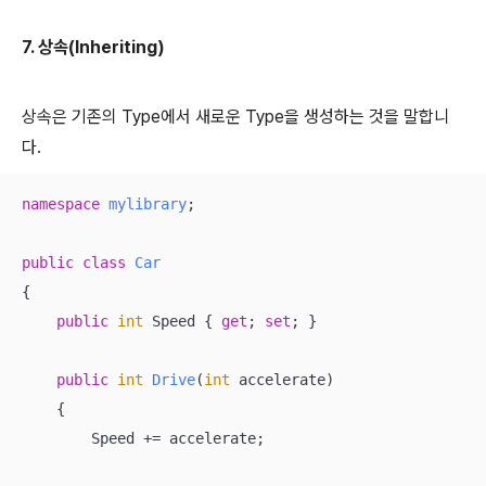
7. 상속(Inheriting)
상속은 기존의 Type에서 새로운 Type을 생성하는 것을 말합니
다.
namespace
mylibrary
;

public
class
Car
{

public
int
 Speed { 
get
; 
set
; }

public
int
Drive
(
int
 accelerate
)
    {

        Speed += accelerate;
