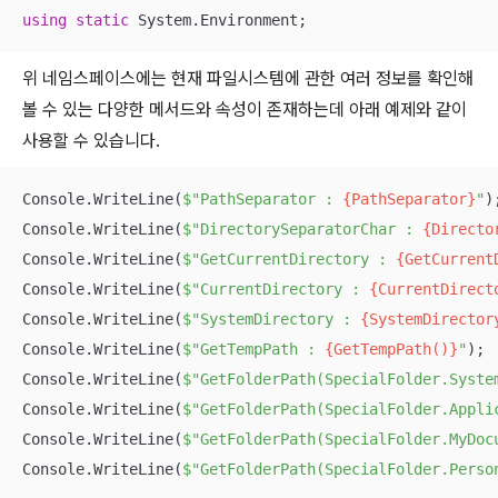
using
static
 System.Environment;
위 네임스페이스에는 현재 파일시스템에 관한 여러 정보를 확인해
볼 수 있는 다양한 메서드와 속성이 존재하는데 아래 예제와 같이
사용할 수 있습니다.
Console.WriteLine(
$"PathSeparator : 
{PathSeparator}
"
);
Console.WriteLine(
$"DirectorySeparatorChar : 
{Directo
Console.WriteLine(
$"GetCurrentDirectory : 
{GetCurrent
Console.WriteLine(
$"CurrentDirectory : 
{CurrentDirect
Console.WriteLine(
$"SystemDirectory : 
{SystemDirector
Console.WriteLine(
$"GetTempPath : 
{GetTempPath()}
"
);

Console.WriteLine(
$"GetFolderPath(SpecialFolder.Syste
Console.WriteLine(
$"GetFolderPath(SpecialFolder.Appli
Console.WriteLine(
$"GetFolderPath(SpecialFolder.MyDoc
Console.WriteLine(
$"GetFolderPath(SpecialFolder.Perso