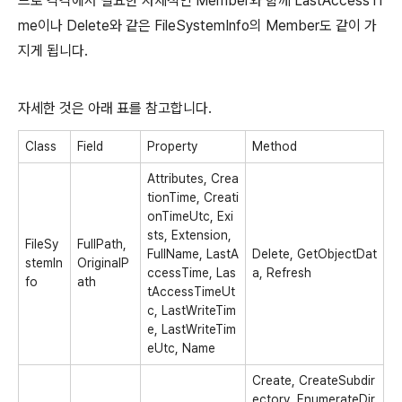
므로 각각에서 필요한 자체적인 Member와 함께 LastAccessTi
me이나 Delete와 같은 FileSystemInfo의 Member도 같이 가
지게 됩니다.
자세한 것은 아래 표를 참고합니다.
Class
Field
Property
Method
Attributes, Crea
tionTime, Creati
onTimeUtc, Exi
sts, Extension,
FileSy
FullPath,
FullName, LastA
Delete, GetObjectDat
stemIn
OriginalP
ccessTime, Las
a, Refresh
fo
ath
tAccessTimeUt
c, LastWriteTim
e, LastWriteTim
eUtc, Name
Create, CreateSubdir
ectory, EnumerateDir