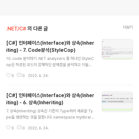
더보기
.NET/C#
의 다른 글
[C#] 인터페이스(Interface)와 상속(Inher
iting) - 7. Code분석(StyleCop)
글 내용
10. code 분석하기 .NET analyzers 중 하나인 StyleC
op은 작성된 코드의 잠재적인 문제점을 분석하고 이들에
대한 수정안을 파악하는 데 사용되는 분석도구입니다. Sty
0
0
2022. 6. 24.
leCop을 사용해 보기 위해 .NET 6 버전을 기준으로 Co
nsoleApp 프로젝트를 생성한 다음 아래와 같이 Top-le
vel programming 아닌 이번 방식의 Main() 메서드를
[C#] 인터페이스(Interface)와 상속(Inher
Program.cs에 작성합니다. using System; namesp
ace myapp { class Program { private static void
iting) - 6. 상속(Inheriting)
글 내용
Main(string[] args) { } } } 그리고 Nuget을 통해 Style
7. 상속(Inheriting) 상속은 기존의 Type에서 새로운 Ty
Cop.Analyzers 패키지를 추가합니다. dotnet add pa
pe을 생성하는 것을 말합니다. namespace mylibrary;
ckage StyleCo..
public class Car { public int Speed { get; set; } p
0
0
2022. 6. 24.
ublic int Drive(int accelerate) { Speed += accele
rate; return Speed; } public void Stop() { Speed