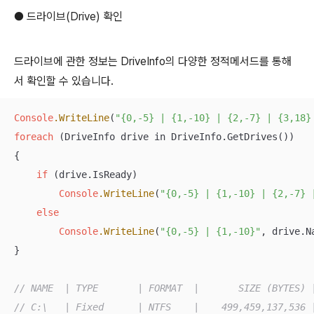
● 드라이브(Drive) 확인
드라이브에 관한 정보는 DriveInfo의 다양한 정적메서드를 통해
서 확인할 수 있습니다.
Console
.WriteLine
(
"{0,-5} | {1,-10} | {2,-7} | {3,18}
foreach
 (DriveInfo drive in DriveInfo.GetDrives())

{

if
 (drive.IsReady)

Console
.WriteLine
(
"{0,-5} | {1,-10} | {2,-7} 
else
Console
.WriteLine
(
"{0,-5} | {1,-10}"
, drive.N
}

// NAME  | TYPE       | FORMAT  |       SIZE (BYTES) 
// C:\   | Fixed      | NTFS    |    499,459,137,536 