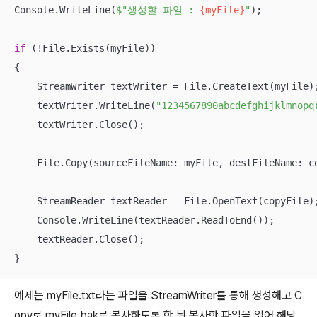
Console.WriteLine(
$"생성할 파일 : 
{myFile}
"
);

if
 (!File.Exists(myFile))

{

    StreamWriter textWriter = File.CreateText(myFile);
    textWriter.WriteLine(
"1234567890abcdefghijklmnopq
    textWriter.Close();

    File.Copy(sourceFileName: myFile, destFileName: c
    StreamReader textReader = File.OpenText(copyFile);
    Console.WriteLine(textReader.ReadToEnd());

    textReader.Close();

}
예제는 myFile.txt라는 파일을 StreamWriter를 통해 생성해고 C
opy로 myFile.bak로 복사하도록 한 뒤 복사한 파일을 읽어 해당