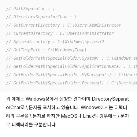
// PathSeparator : ;
// DirectorySeparatorChar : \
// GetCurrentDirectory : C:\Users\Administrator
// CurrentDirectory : C:\Users\Administrator
// SystemDirectory : C:\Windows\system32
// GetTempPath : C:\Windows\Temp\
// GetFolderPath(SpecialFolder.System) : C:\Windows\s
// GetFolderPath(SpecialFolder.ApplicationData) : C:\
// GetFolderPath(SpecialFolder.MyDocuments) : C:\User
// GetFolderPath(SpecialFolder.Personal) : C:\Users\A
위 예제는 Windows상에서 실행한 결과이며 DirectorySeparat
orChar로 \ 문자를 표시하고 있습니다. Windows에서는 디렉터
리의 구분을 \ 문자로 하지만 MacOS나 Linux의 경우에는 / 문자
로 디렉터리를 구분합니다.