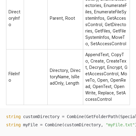
ectories, EnumerateF
Direct
iles, EnumerateFileSy
oryInf
Parent, Root
stemInfos, GetAcces
o
sControl, GetDirecto
ries, GetFiles, GetFile
SystemInfos, MoveT
o, SetAccessControl
AppendText, CopyT
o, Create, CreateTex
t, Decrypt, Encrypt, G
Directory, Direc
FileInf
etAccessControl, Mo
toryName, IsRe
o
veTo, Open, OpenRe
adOnly, Length
ad, OpenText, Open
Write, Replace, SetA
ccessControl
string
 customDirectory = Combine(GetFolderPath(Specia
string
 myFile = Combine(customDirectory, 
"myFile.txt"