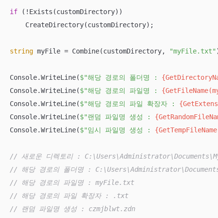
if
 (!Exists(customDirectory))

    CreateDirectory(customDirectory);

string
 myFile = Combine(customDirectory, 
"myFile.txt"
Console.WriteLine(
$"해당 경로의 폴더명 : 
{GetDirectoryN
Console.WriteLine(
$"해당 경로의 파일명 : 
{GetFileName(m
Console.WriteLine(
$"해당 경로의 파일 확장자 : 
{GetExtens
Console.WriteLine(
$"랜덤 파일명 생성 : 
{GetRandomFileNa
Console.WriteLine(
$"임시 파일명 생성 : 
{GetTempFileName
// 새로운 디렉토리 : C:\Users\Administrator\Documents\MyD
// 해당 경로의 폴더명 : C:\Users\Administrator\Documents\M
// 해당 경로의 파일명 : myFile.txt
// 해당 경로의 파일 확장자 : .txt
// 랜덤 파일명 생성 : czmjblwt.zdn