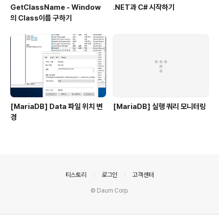
GetClassName - Window
.NET과 C# 시작하기
의 Class이름 구하기
[MariaDB] Data 파일 위치 변
[MariaDB] 실행 쿼리 모니터링
경
의안내
티스토리
로그인
고객센터
© Daum Corp.