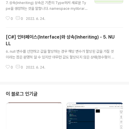
7. 상속(Inheriting) 상속은 기존의 Type에서 새로운 Ty
pe을 생성하는 것을 말합니다. namespace mylibrary;
public class Car { public int Speed { get; set; } p
0
0
2022. 6. 24.
ublic int Drive(int accelerate) { Speed += accele
rate; return Speed; } public void Stop() { Speed
= 0; } } Sedan에서 Car클래스를 상속받는 처리는 다음
[C#] 인터페이스(Interface)와 상속(Inheriting) - 5. NU
과 같이 구현할 수 있습니다. public class Sedan : Car
//상속 { } 실제 Sedan은 아무런 Member도 포함하고 있
LL
글 내용
지 않지만 Car의 Member를 그대로 상속 받음으로써 다
6. null 변수를 선언하고 값을 할당하는 경우 해당 변수가 할당된 값을 가질 것
음과 같이 Sedan을 활용할 수 있습니다..
이라는 점은 분명히 알 수 있지만 아무런 값도 할당되지 않은 상태(정수형의 경
우 기본값이 0이 되는 것처럼 기본값으로 대체되는 경우도 있음)라면 이때는 n
0
0
2022. 6. 24.
ull이 변수의 값을 표현할 수 있는 수단이 될 수 있습니다. ● 값 형식에서 null
사용하기 기본적으로 int나 DateTime과 같은 값 형식은 굳이 값이 할당되지
않더라도 기본값의 개념이 있어서 어떤 식으로든 항상 값이 할당된 상태라고 볼
수 있습니다. 따라서 null에 대한 대비를 따로 하지 않아도 되지만 만약 어떤 값
을 읽어서 값 형식의 변수에 해당 값이 할당되는 경우 그 값이 null상태라면 어
이 블로그 인기글
떤 식으로는 값 형식도 null상태가 될 수 있어야 합니다. 그리고..