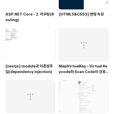
ASP.NET Core - 2. 라우팅(R
[HTML5&CSS3] 변형 속성
outing)
[nestjs] module과 의존성주
MapVirtualKey - Virtual Ke
입(dependency injection)
ycode와 Scan Code의 상호
변환