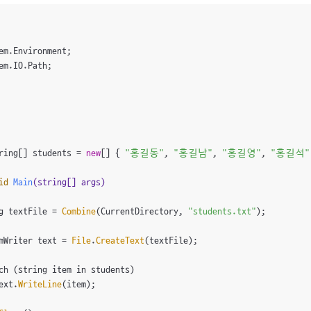
em.IO.Path;

ring[] students = 
new
[] { 
"홍길동"
, 
"홍길남"
, 
"홍길영"
, 
"홍길석"
id
Main
(string[] args)
g textFile = 
Combine
(CurrentDirectory, 
"students.txt"
);

mWriter text = 
File
.
CreateText
(textFile);

ch (string item in students)

ext.
WriteLine
(item);
