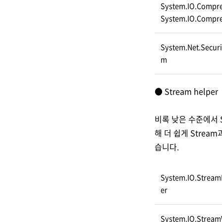
System.IO.Compre
System.IO.Compre
System.Net.Securi
m
● Stream helper
비록 낮은 수준에서 
해 더 쉽게 Strea
습니다.
System.IO.Strea
er
System.IO.Stream