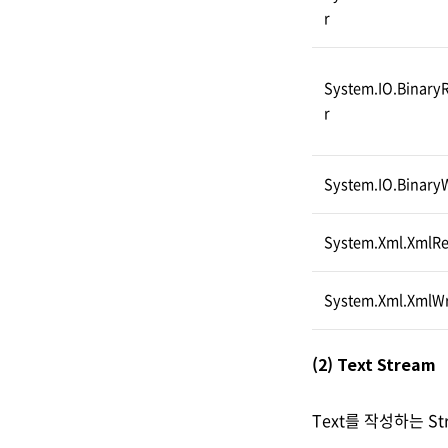
r
System.IO.Binary
r
System.IO.BinaryW
System.Xml.XmlR
System.Xml.XmlWr
(2) Text Stream
Text를 작성하는 