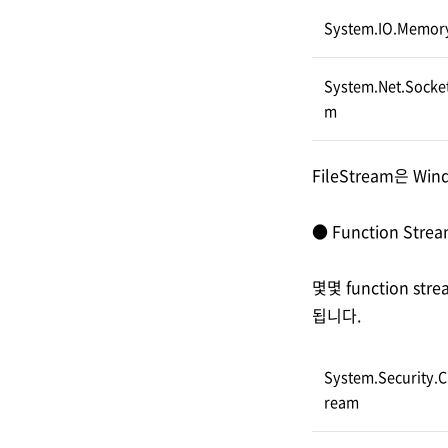
System.IO.Memor
System.Net.Socke
m
FileStream은 
● Function Stre
몇몇 function 
됩니다.
System.Security.
ream