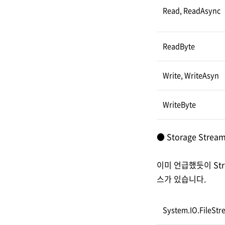
Read, ReadAsync
ReadByte
Write, WriteAsyn
WriteByte
● Storage Strea
이미 언급했듯이 St
스가 있습니다.
System.IO.FileSt