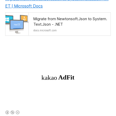
ET | Microsoft Docs
Migrate from Newtonsoft.Json to System.
Text.Json - .NET
docs.microsoft.com
(새창열림)