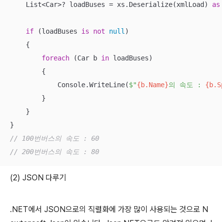
    List<Car>? loadBuses = xs.Deserialize(xmlLoad) 
as
if
 (loadBuses 
is
not
null
)

    {

foreach
 (Car b 
in
 loadBuses)

        {

            Console.WriteLine(
$"
{b.Name}
의 속도 : 
{b.S
        }

    }

// 100번버스의 속도 : 60
// 200번버스의 속도 : 80
(2) JSON 다루기
.NET에서 JSON으로의 직렬화에 가장 많이 사용되는 것으로 N