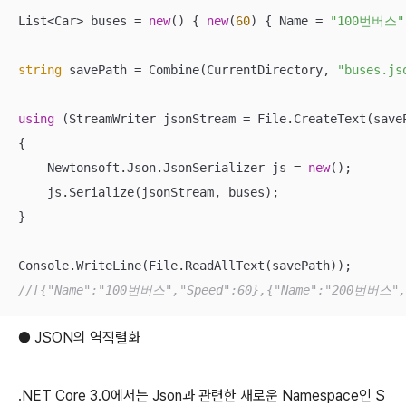
List<Car> buses = 
new
() { 
new
(
60
) { Name = 
"100번버스"
string
 savePath = Combine(CurrentDirectory, 
"buses.js
using
 (StreamWriter jsonStream = File.CreateText(saveP
{

    Newtonsoft.Json.JsonSerializer js = 
new
();

    js.Serialize(jsonStream, buses);

}

//[{"Name":"100번버스","Speed":60},{"Name":"200번버스",
● JSON의 역직렬화
.NET Core 3.0에서는 Json과 관련한 새로운 Namespace인 S