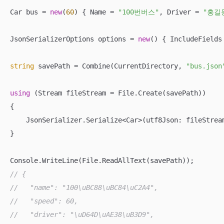
Car bus = 
new
(
60
) { Name = 
"100번버스"
, Driver = 
"홍길
JsonSerializerOptions options = 
new
() { IncludeFields
string
 savePath = Combine(CurrentDirectory, 
"bus.json
using
 (Stream fileStream = File.Create(savePath))

{

    JsonSerializer.Serialize<Car>(utf8Json: fileStrea
}

// {
//   "name": "100\uBC88\uBC84\uC2A4",
//   "speed": 60,
//   "driver": "\uD64D\uAE38\uB3D9",