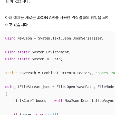
힌 바 있습니다.
아래 예제는 새로운 JSON API를 사용한 역직렬화의 방법을 보여
주고 있습니다.
using
 NewJson = System.Text.Json.JsonSerializer;

using
static
using
static
 System.IO.Path;

string
 savePath = Combine(CurrentDirectory, 
"buses.js
using
 (FileStream json = File.Open(savePath, FileMode.
{

    List<Car>? buses = 
await
 NewJson.DeserializeAsync
if
 (buses 
is
not
null
)
