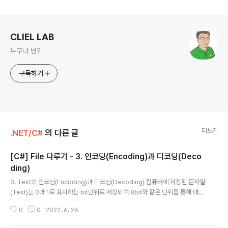
로그 정보
CLIEL LAB
누구냐 넌?
구독하기
더보기
.NET/C#
의 다른 글
[C#] File 다루기 - 3. 인코딩(Encoding)과 디코딩(Deco
ding)
글 내용
3. Text의 인코딩(Encoding)과 디코딩(Decoding) 컴퓨터에 저장된 문자열
(Text)는 0과 1로 표시하는 bit단위로 저장되며 8bit와 같은 단위를 통해 대부
분 문자 자체를 나타내거나 특정한 포맷을 표시하기도 합니다. 예를 들어 ASCII
0
0
2022. 6. 26.
는 128개의 코드를 가지는데 .NET은 내부적으로 문자열을 인코딩하는데 Uni
code라는 표준을 사용합니다. ASCII에 비해 Unicode는 훨씬 더 많은 코드