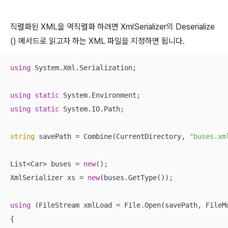
직렬화된 XML을 역직렬화 하려면 XmlSerializer의 Deserialize
() 메서드로 읽고자 하는 XML 파일을 지정하면 됩니다.
using
 System.Xml.Serialization;

using
static
using
static
 System.IO.Path;

string
 savePath = Combine(CurrentDirectory, 
"buses.xm
List<Car> buses = 
new
();

XmlSerializer xs = 
new
(buses.GetType());

using
 (FileStream xmlLoad = File.Open(savePath, FileMo
{
