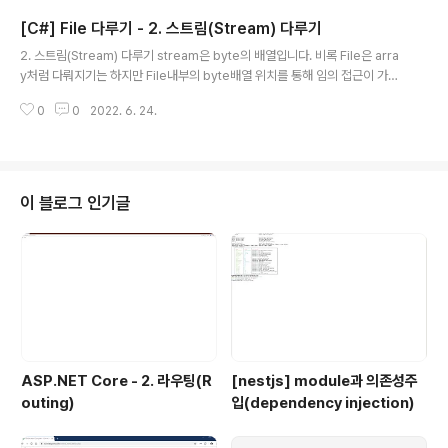
를 가지고 있습니다. 때로는 문자열이 Unicode를 사용하지 않거나 Unicode
[C#] File 다루기 - 2. 스트림(Stream) 다루기
를 변환시키기 위해 다른 곳으로 옮겨져야할 경우가 있는데 이 때문에 Encodi
글 내용
ng사이에서 어떻게 변화시킬 것인지를 아는 것은 매우 중요합니다. 아래는 문
2. 스트림(Stream) 다루기 stream은 byte의 배열입니다. 비록 File은 arra
자열을 인코딩하는데 사용되는 다른 일반적인 방법을 나열한..
y처럼 다뤄지기는 하지만 File내부의 byte배열 위치를 통해 임의 접근이 가능
하며 이는 순차적인 순서로 처리될 수 있는 byte로서 File을 처리할 수 있는 유
0
0
2022. 6. 24.
용한 방법이 될 수 있습니다. stream은 또한 터미널이나 램덤엑세스를 제공하
지 않고 위치를 찾을 수 없는(이동할 수 없는) 소켓과 포트 같은 네트워크 리소
스의 입력과 출력에도 사용됩니다. 이때에도 stream자체가 어디에서 왔는지
와는 상관없이 임의의 byte를 처리할 수 있는 Code를 작성할 수 있습니다. st
ream을 대상으로 한 읽기/쓰기를 수행하는 Code자체도 간단하며 byte가 실
이 블로그 인기글
제 저장되는 곳도 제어할 수 있습니다. (1) Strea..
ASP.NET Core - 2. 라우팅(R
[nestjs] module과 의존성주
outing)
입(dependency injection)