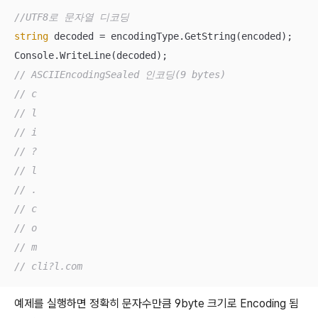
//UTF8로 문자열 디코딩
string
 decoded = encodingType.GetString(encoded); 

// ASCIIEncodingSealed 인코딩(9 bytes)
// c
// l
// i
// ?
// l
// .
// c
// o
// m
// cli?l.com
예제를 실행하면 정확히 문자수만큼 9byte 크기로 Encoding 됨