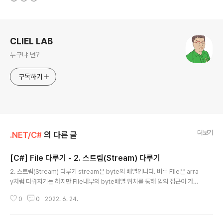
로그 정보
CLIEL LAB
누구냐 넌?
구독하기
더보기
.NET/C#
의 다른 글
[C#] File 다루기 - 2. 스트림(Stream) 다루기
글 내용
2. 스트림(Stream) 다루기 stream은 byte의 배열입니다. 비록 File은 arra
y처럼 다뤄지기는 하지만 File내부의 byte배열 위치를 통해 임의 접근이 가능
하며 이는 순차적인 순서로 처리될 수 있는 byte로서 File을 처리할 수 있는 유
0
0
2022. 6. 24.
용한 방법이 될 수 있습니다. stream은 또한 터미널이나 램덤엑세스를 제공하
지 않고 위치를 찾을 수 없는(이동할 수 없는) 소켓과 포트 같은 네트워크 리소
스의 입력과 출력에도 사용됩니다. 이때에도 stream자체가 어디에서 왔는지