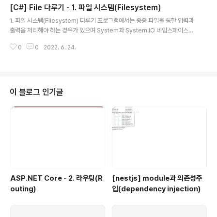
[C#] File 다루기 - 1. 파일 시스템(Filesystem)
와는 상관없이 임의의 byte를 처리할 수 있는 Code를 작성할 수 있습니다. st
글 내용
ream을 대상으로 한 읽기/쓰기를 수행하는 Code자체도 간단하며 byte가 실
1. 파일 시스템(Filesystem) 다루기 프로그램에서는 종종 파일을 통한 입력과
제 저장되는 곳도 제어할 수 있습니다. (1) Strea..
출력을 처리해야 하는 경우가 있으며 System과 System.IO 네임스페이스에
는 이를 목적으로 만들어진 여러 클래스가 존재합니다. ● cross-platform 환
0
0
2022. 6. 24.
경과 파일 시스템 제어 개발 중인 프로그램이 Windows와 Linux, MacOS 등
다양한 환경하에서 작동되어야 하는 것이라면 이것은 다른 OS로 인한 차이점
즉, cross-platform의 제어가 필요한 이유가 됩니다. 가장 대표적으로 들 수
있는 문제가 파일 시스템(예를 들면 경로(Path)와 같은)의 경우인데 파일 시스
템에 관한 다양한 정보 확인을 통해 각각의 경우에 대비해야 합니다. 우선 간단
이 블로그 인기글
한 Console App프로젝트를 생성하고 아래 3개..
ASP.NET Core - 2. 라우팅(R
[nestjs] module과 의존성주
outing)
입(dependency injection)