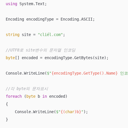
using
 System.Text;

Encoding encodingType = Encoding.ASCII;

string
 site = 
"cliél.com"
;

//UTF8로 site변수의 문자열 인코딩
byte
[] encoded = encodingType.GetBytes(site);

Console.WriteLine(
$"
{encodingType.GetType().Name}
 인코
//각 byte의 문자표시
foreach
 (
byte
 b 
in
 encoded)

{

    Console.WriteLine(
$"
{(
char
)b}
"
);

}
