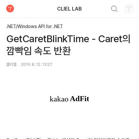
검색하기
CLIEL LAB
티스토리
.NET/Windows API for .NET
GetCaretBlinkTime - Caret의
깜빡임 속도 반환
클리엘
2019. 8. 12. 13:27