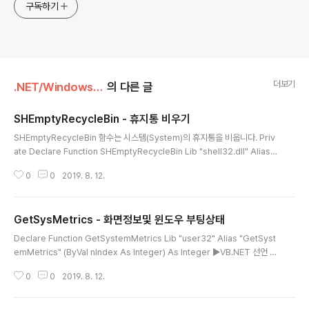
구독하기
더보기
.NET/Windows API for .NET
의 다른 글
SHEmptyRecycleBin - 휴지통 비우기
글 내용
SHEmptyRecycleBin 함수는 시스템(System)의 휴지통을 비웁니다. Priv
ate Declare Function SHEmptyRecycleBin Lib "shell32.dll" Alias
"SHEmptyRecycleBinA" (ByVal hWnd As Int32, ByVal pszRootPath
0
0
2019. 8. 12.
As String, ByVal dwFlags As Int32) As Int32 ▶VB.NET 선언 Private
Const SHERB_NOCONFIRMATION = &H1 Private Const SHERB_N
OPROGRESSUI = &H2 Private Const SHERB_NOSOUND = &H4 S
GetSysMetrics - 화면정보및 윈도우 부팅상태
HEmptyRecycleBin(Me.Handle.ToInt32, vbNullString, SHER..
글 내용
Declare Function GetSystemMetrics Lib "user32" Alias "GetSyst
emMetrics" (ByVal nIndex As Integer) As Integer ▶VB.NET 선언 G
etSystemMetrics(X) ▶VB.NET 호출 [System.Runtime.InteropServi
0
0
2019. 8. 12.
ces.DllImport("user32.dll")] private static extern int GetSystemM
etrics(int nIndex); ▶C# 선언 GetSystemMetrics(X).ToString(); ▶C
# 호출 인수값 반환값 0 해상도 가로넓이 1 해상도 세로높이 2 수직스크롤바에