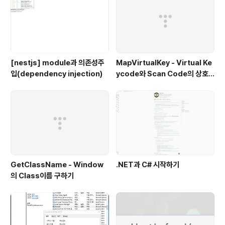
[nestjs] module과 의존성주
MapVirtualKey - Virtual Ke
입(dependency injection)
ycode와 Scan Code의 상호
변환
GetClassName - Window
.NET과 C# 시작하기
의 Class이름 구하기