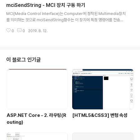
mciSendString - MCI 장치 구동 하기
서의 화살표 넒이 3 수평스크롤바에서의 화살표 높이 4 화면타이틀바 높이 5
글 내용
크기변경이 ..
MCI(Media Control Interface)는 Computer에 정착된 Multimedia장치
를 의미하는 것으로 mciSendString함수는 이 장치에 특정 명령어를 전송하
여 구동시키는 함수입니다. Declare Function mciSendString Lib "winm
0
0
2019. 8. 12.
m.dll" Alias "mciSendStringA" (ByVal lpstrCommnad As String, By
Val lpstrReturnString As String, ByVal uReturnValue As Integer, By
Val hwndCallback As Integer) As Integer ▶VB.NET 선언 [DllImport
("winmm.dll")] public static extern int mciSendStrin..
이 블로그 인기글
ASP.NET Core - 2. 라우팅(R
[HTML5&CSS3] 변형 속성
outing)