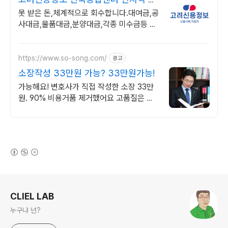
수금 전문상담
못 받은 돈,체계적으로 회수합니다.대여금,공
사대금,물품대금,분양대금,각종 미수금등 높
은회수율! 채권추심 재산조사 공사대금 물품
대금 분양대금 각종미수금 상담
https://www.so-song.com/
광고
소장작성 33만원 가능? 33만원가능!
가능해요! 변호사가 직접 작성한 소장 33만
원. 90% 비용거품 제거했어요 고품질은 그
대로,가격만 낮췄습니다.
(새창열림)
로그 정보
CLIEL LAB
누구냐 넌?