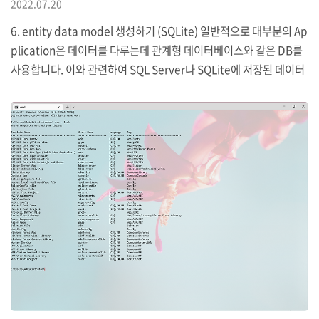
2022.07.20
변경합니다. var builder = WebApplication.CreateBuilder(arg
6. entity data model 생성하기 (SQLite) 일반적으로 대부분의 Ap
s); var app = builder.B..
plication은 데이터를 다루는데 관계형 데이터베이스와 같은 DB를
사용합니다. 이와 관련하여 SQL Server나 SQLite에 저장된 데이터
베이스를 어떻게 entity data model로 정의할 수 있는지에 대해서
알아보고자 합니다. 우선 이를 위해 SQLite용으로 사용 가능한 Nort
hwind.db를 만들어 두었습니다. 이 파일은 아래 링크에서 내려받으
시면 됩니다. 위의 파일을 적당한 위치에 내려받고 나서 이제 해당 db
파일을 상대로 dotnet-ef을 통해 entity model을 scaffold 할 것
입니다. (1) SQLite의 entity model을 위한 class library 생성 dat
a mo..