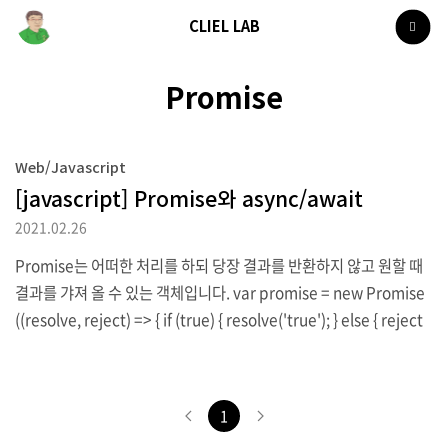
CLIEL LAB
Promise
Web/Javascript
[javascript] Promise와 async/await
2021.02.26
Promise는 어떠한 처리를 하되 당장 결과를 반환하지 않고 원할 때
결과를 갸져 올 수 있는 객체입니다. var promise = new Promise
((resolve, reject) => { if (true) { resolve('true'); } else { reject
('false'); } }); //다른코드 promise.then((result) => { console.lo
g(result); }) .catch((result) => { console.log(result); }); Promis
e를 위와 같이 정의해 두면 Promise 내부 코드는 즉시 실행됩니다.
1
그런 후 필요에 따라 다른 처리를 하고 이후에 then이나 catch를 붙